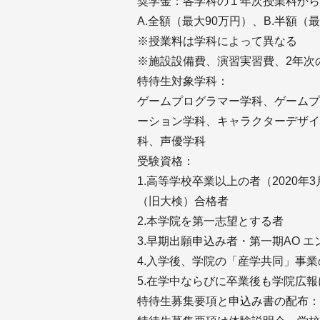
奨学金：各学科の１年次授業料から
A.全額（最大90万円）、B.半額（
※授業料は学科によって異なる
※施設設備費、演習実習費、2年次
特待生対象学科：
ゲームプログラマー学科、ゲームプ
ーション学科、キャラクターデザイ
科、声優学科
受験資格：
1.高等学校卒業以上の者（2020
（旧大検）合格者
2.本学院を第一志望とする者
3.早期出願申込み者・第一期AO 
4.入学後、学院の「産学共同」事
5.在学中ならびに卒業後も学院広
特待生募集要項と申込み書の配布：