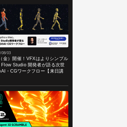
/08/03
7（金）開催！VFXはよりシンプル
Flow Studio 開発者が語る次世
のAI・CGワークフロー【来日講
】