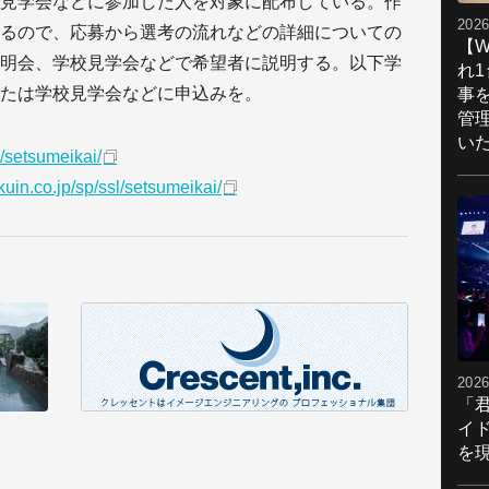
見学会などに参加した人を対象に配布している。作
2026
るので、応募から選考の流れなどの詳細についての
【W
明会、学校見学会などで希望者に説明する。以下学
れ
たは学校見学会などに申込みを。
事
管
い
/setsumeikai/
uin.co.jp/sp/ssl/setsumeikai/
2026
「
イ
を現