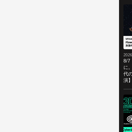
2026
8/
に。
代
演