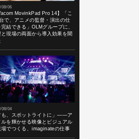
/08/06
acom MovinkPad Pro 14】「こ
1台で、アニメの監督・演出の仕
を完結できる」OLMグループに、
理と現場の両面から導入効果を聞
た
/08/04
君も、スポットライトに」――ア
ドルを輝かせる映像とビジュアル
場でつくる、imaginateの仕事