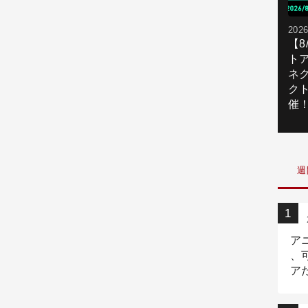
2026
【
ト
ネ
ク
催
週
ア
、
ア
ニ