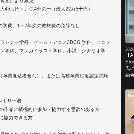
審査により減免
最大45万円）、C.4分の一（最大22万5千円）
の学費、1・2年次の教材費の免除なし
ランナー学科、ゲーム・アニメ3DCG 学科、アニメ
2026
ン学科、マンガイラスト学科、小説・シナリオ学
【A
St
氏
融
年3月卒業見込者含む）、または高校卒業程度認定試験
エントリー者
業の作品に積極的に参加・協力する意欲のある方
報に協力できる方