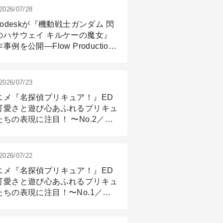
2026/07/28
todeskが『機動戦士ガンダム 閃
のハサウェイ キルケーの魔女』
事例を公開―Flow Production
ackingと3ds Maxが支えたCG制
現場
2026/07/23
ニメ『名探偵プリキュア！』ED
可愛さと遊び心あふれるプリキュ
たちの表現に注目！ 〜No.2／モ
リング＆リギング篇
2026/07/22
ニメ『名探偵プリキュア！』ED
可愛さと遊び心あふれるプリキュ
たちの表現に注目！〜No.1／演
篇