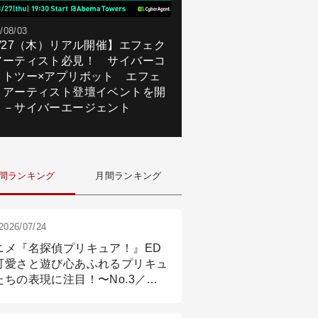
/08/03
8/27（木）リアル開催】エフェク
アーティスト必見！ サイバーコ
クトツー×アプリボット エフェ
トアーティスト登壇イベントを開
！－サイバーエージェント
間ランキング
月間ランキング
2026/07/24
ニメ『名探偵プリキュア！』ED
可愛さと遊び心あふれるプリキュ
たちの表現に注目！〜No.3／ア
メーション付け篇