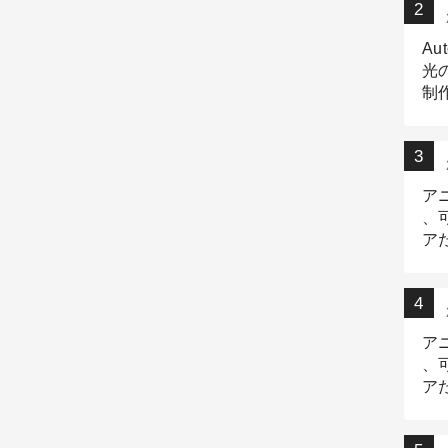
Au
光
制作
Tr
作
ア
、
ア
デ
ア
、
ア
出