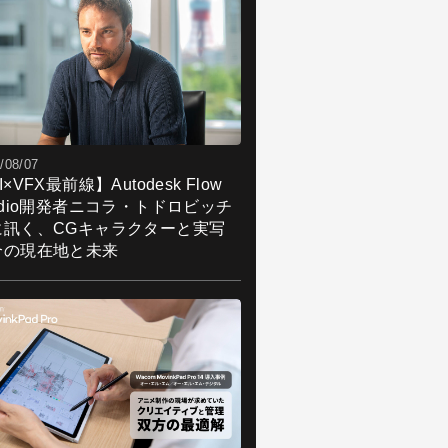
/08/07
I×VFX最前線】Autodesk Flow
udio開発者ニコラ・トドロビッチ
に訊く、CGキャラクターと実写
合の現在地と未来