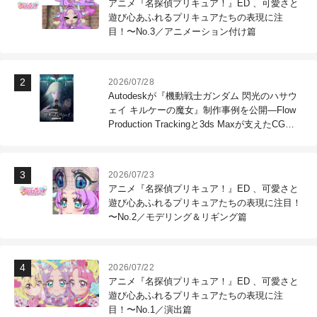
アニメ『名探偵プリキュア！』ED 、可愛さと
遊び心あふれるプリキュアたちの表現に注
目！〜No.3／アニメーション付け篇
2026/07/28
Autodeskが『機動戦士ガンダム 閃光のハサウ
ェイ キルケーの魔女』制作事例を公開―Flow
Production Trackingと3ds Maxが支えたCG制
作現場
2026/07/23
アニメ『名探偵プリキュア！』ED 、可愛さと
遊び心あふれるプリキュアたちの表現に注目！
〜No.2／モデリング＆リギング篇
2026/07/22
アニメ『名探偵プリキュア！』ED 、可愛さと
遊び心あふれるプリキュアたちの表現に注
目！〜No.1／演出篇