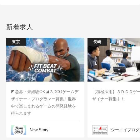
新着求人
東京
長崎
◤急募・未経験OK◢３DCGゲームデ
【積極採用】３ＤＣＧゲ
ザイナー・プログラマー募集！世界
ザイナー募集中！
中で楽しまれるゲームの開発経験を
得られます
New Story
シーエイプロダ