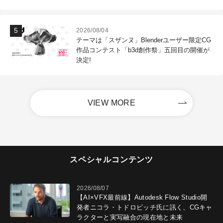
2026/08/04
テーマは「スザンヌ」Blenderユーザー限定CG
作品コンテスト「b3d創作祭」五回目の開催が
決定!
VIEW MORE
スペシャルコンテンツ
2026/08/07
【AI×VFX最前線】Autodesk Flow Studio開
発者ニコラ・トドロビッチ氏に訊く、CGキャ
ラクターと実写融合の現在地と未来