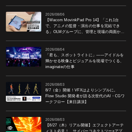
2026/08/06
【Wacom MovinkPad Pro 14】「これ1台
で、アニメの監督・演出の仕事を完結でき
る」OLMグループに、管理と現場の両面から
導入効果を聞いた
2026/08/04
「君も、スポットライトに」――アイドルを
輝かせる映像とビジュアルを現場でつくる、
imaginateの仕事
2026/08/03
8/7（金）開催！VFXはよりシンプルに。
Flow Studio 開発者が語る次世代のAI・CGワ
ークフロー【来日講演】
2026/08/03
【8/27（木）リアル開催】エフェクトアーテ
ィスト必見！ サイバーコネクトツー×アプ