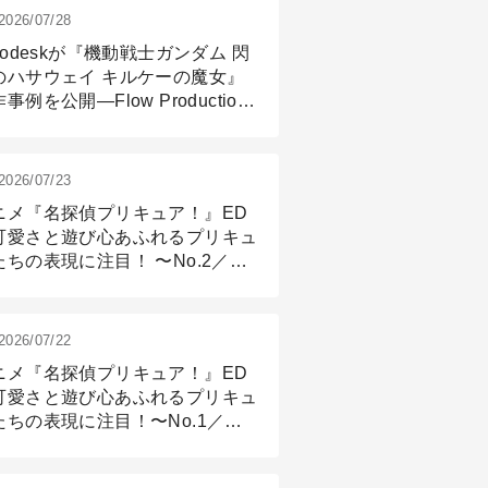
2026/07/28
todeskが『機動戦士ガンダム 閃
のハサウェイ キルケーの魔女』
事例を公開―Flow Production
ackingと3ds Maxが支えたCG制
現場
2026/07/23
ニメ『名探偵プリキュア！』ED
可愛さと遊び心あふれるプリキュ
たちの表現に注目！ 〜No.2／モ
リング＆リギング篇
2026/07/22
ニメ『名探偵プリキュア！』ED
可愛さと遊び心あふれるプリキュ
たちの表現に注目！〜No.1／演
篇