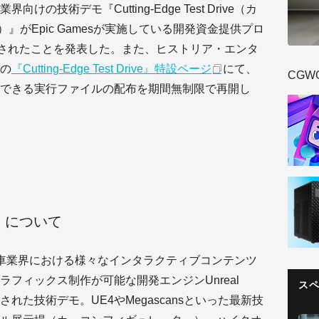
技術デモ『Cutting-Edge Test Drive（カ
）』がEpic Gamesが実施している開発資金提供プロ
」に採択されたことを発表した。また、ヒストリア・エンタ
の
『Cutting-Edge Test Drive』特設ページ
にて、
CGW
できる実行ファイルの配布を期間無制限で再開し
ive』について
ive』は自動車業界における様々なインタラクティブコンテンツ
フィックス制作が可能な開発エンジンUnreal
ス
発された技術デモ。UE4やMegascansといった最新技