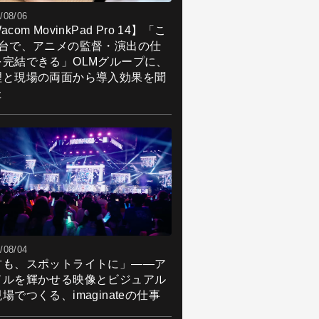
/08/06
acom MovinkPad Pro 14】「こ
1台で、アニメの監督・演出の仕
を完結できる」OLMグループに、
理と現場の両面から導入効果を聞
た
/08/04
君も、スポットライトに」――ア
ドルを輝かせる映像とビジュアル
場でつくる、imaginateの仕事