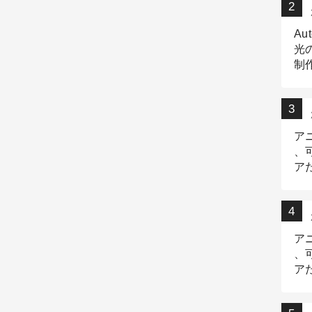
Au
光
制作
Tr
作
ア
、
ア
デ
ア
、
ア
出