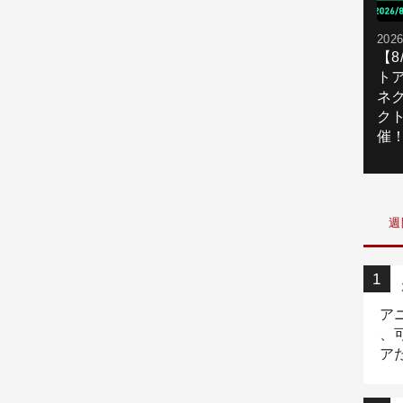
2026
【
ト
ネ
ク
催
週
ア
、
ア
ニ