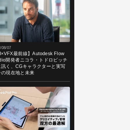
/08/07
I×VFX最前線】Autodesk Flow
udio開発者ニコラ・トドロビッチ
に訊く、CGキャラクターと実写
合の現在地と未来