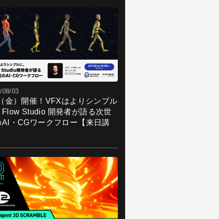
/08/03
7（金）開催！VFXはよりシンプル
Flow Studio 開発者が語る次世
のAI・CGワークフロー【来日講
】