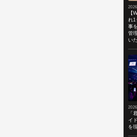
2026
【W
れ
事
管
い
2026
「
イ
を現