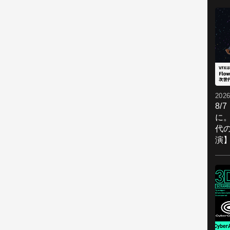
2026
8/
に。
代
演