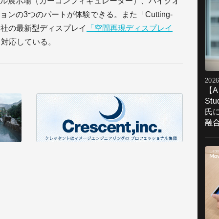
ル展示場（カーコンフィギュレーター）、ハイクオ
の3つのパートが体験できる。また「Cutting-
ー株式会社の最新型ディスプレイ
「空間再現ディスプレイ
も対応している。
2026
【A
St
氏
融