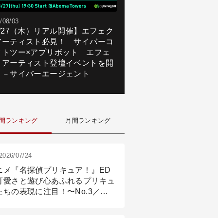
/08/03
8/27（木）リアル開催】エフェク
アーティスト必見！ サイバーコ
クトツー×アプリボット エフェ
トアーティスト登壇イベントを開
！－サイバーエージェント
間ランキング
月間ランキング
2026/07/24
ニメ『名探偵プリキュア！』ED
可愛さと遊び心あふれるプリキュ
たちの表現に注目！〜No.3／ア
メーション付け篇