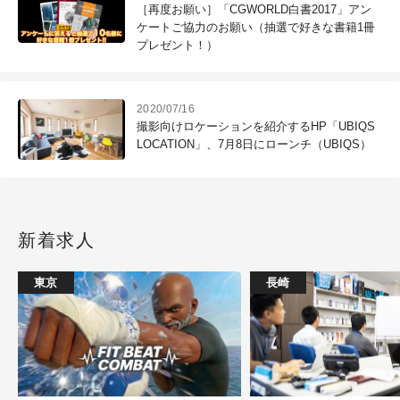
［再度お願い］「CGWORLD白書2017」アン
ケートご協力のお願い（抽選で好きな書籍1冊
プレゼント！）
2020/07/16
撮影向けロケーションを紹介するHP「UBIQS
LOCATION」、7月8日にローンチ（UBIQS）
新着求人
東京
長崎