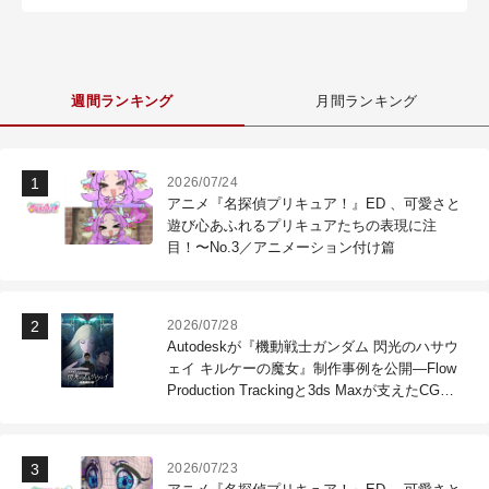
週間ランキング
月間ランキング
2026/07/24
アニメ『名探偵プリキュア！』ED 、可愛さと
遊び心あふれるプリキュアたちの表現に注
目！〜No.3／アニメーション付け篇
2026/07/28
Autodeskが『機動戦士ガンダム 閃光のハサウ
ェイ キルケーの魔女』制作事例を公開―Flow
Production Trackingと3ds Maxが支えたCG制
作現場
2026/07/23