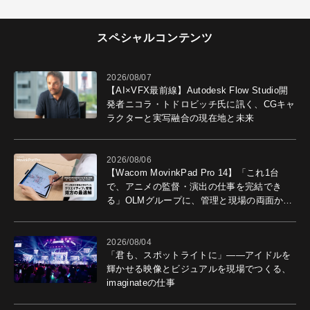
スペシャルコンテンツ
2026/08/07
【AI×VFX最前線】Autodesk Flow Studio開
発者ニコラ・トドロビッチ氏に訊く、CGキャ
ラクターと実写融合の現在地と未来
2026/08/06
【Wacom MovinkPad Pro 14】「これ1台
で、アニメの監督・演出の仕事を完結でき
る」OLMグループに、管理と現場の両面から
導入効果を聞いた
2026/08/04
「君も、スポットライトに」――アイドルを
輝かせる映像とビジュアルを現場でつくる、
imaginateの仕事