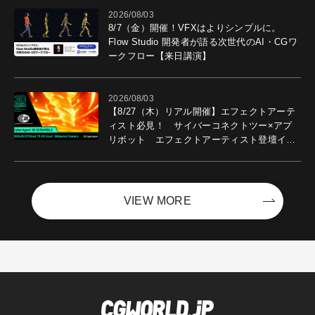
2026/08/03
8/7（金）開催！VFXはよりシンプルに。
Flow Studio 開発者が語る次世代のAI・CGワ
ークフロー【来日講演】
2026/08/03
【8/27（木）リアル開催】エフェクトアーテ
ィスト必見！ サイバーコネクトツー×アプ
リボット エフェクトアーティスト登壇イベ
ントを開催！－サイバーエージェント
VIEW MORE