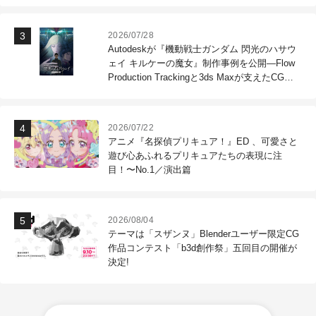
2026/07/28
Autodeskが『機動戦士ガンダム 閃光のハサウ
ェイ キルケーの魔女』制作事例を公開―Flow
Production Trackingと3ds Maxが支えたCG制
作現場
2026/07/22
アニメ『名探偵プリキュア！』ED 、可愛さと
遊び心あふれるプリキュアたちの表現に注
目！〜No.1／演出篇
2026/08/04
テーマは「スザンヌ」Blenderユーザー限定CG
作品コンテスト「b3d創作祭」五回目の開催が
決定!