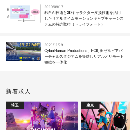
2019/09/17
独自AI技術と3Dキャラクター変換技術を活用
したリアルタイムモーションキャプチャーシス
テムの特許取得（トライフォート）
2021/11/29
CyberHuman Productions、FC町田ゼルビアバ
ーチャルスタジアムを提供しリアルとリモート
観戦を一体化
新着求人
埼玉
東京