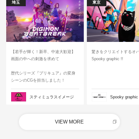
埼玉
東京
【若手が輝く！新卒、中途大歓迎】
驚きをクリエイトするオ
画面の中への刺激を求めて
Spooky graphic !!
歴代シリーズ『プリキュア』の変身
シーンのCGを担当しました！
スティミュラスイメージ
Spooky graphic
VIEW MORE