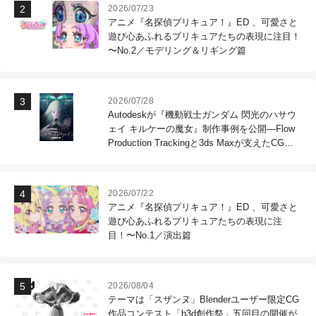
2026/07/23
アニメ『名探偵プリキュア！』ED 、可愛さと
遊び心あふれるプリキュアたちの表現に注目！
〜No.2／モデリング＆リギング篇
2026/07/28
Autodeskが『機動戦士ガンダム 閃光のハサウ
ェイ キルケーの魔女』制作事例を公開―Flow
Production Trackingと3ds Maxが支えたCG制
作現場
2026/07/22
アニメ『名探偵プリキュア！』ED 、可愛さと
遊び心あふれるプリキュアたちの表現に注
目！〜No.1／演出篇
2026/08/04
テーマは「スザンヌ」Blenderユーザー限定CG
作品コンテスト「b3d創作祭」五回目の開催が