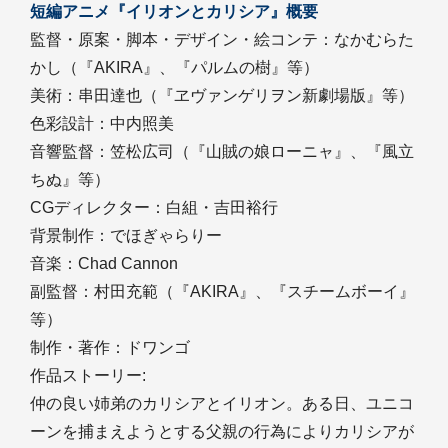
短編アニメ『イリオンとカリシア』概要
監督・原案・脚本・デザイン・絵コンテ：なかむらた
かし（『AKIRA』、『パルムの樹』等）
美術：串田達也（『ヱヴァンゲリヲン新劇場版』等）
色彩設計：中内照美
音響監督：笠松広司（『山賊の娘ローニャ』、『風立
ちぬ』等）
CGディレクター：白組・吉田裕行
背景制作：でほぎゃらりー
音楽：Chad Cannon
副監督：村田充範（『AKIRA』、『スチームボーイ』
等）
制作・著作：ドワンゴ
作品ストーリー:
仲の良い姉弟のカリシアとイリオン。ある日、ユニコ
ーンを捕まえようとする父親の行為によりカリシアが