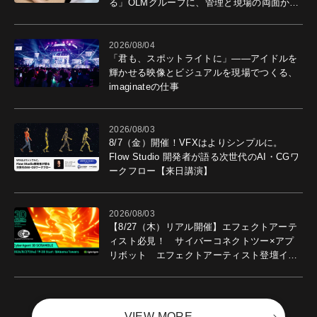
る」OLMグループに、管理と現場の両面から
導入効果を聞いた
2026/08/04
「君も、スポットライトに」――アイドルを
輝かせる映像とビジュアルを現場でつくる、
imaginateの仕事
2026/08/03
8/7（金）開催！VFXはよりシンプルに。
Flow Studio 開発者が語る次世代のAI・CGワ
ークフロー【来日講演】
2026/08/03
【8/27（木）リアル開催】エフェクトアーテ
ィスト必見！ サイバーコネクトツー×アプ
リボット エフェクトアーティスト登壇イベ
ントを開催！－サイバーエージェント
VIEW MORE