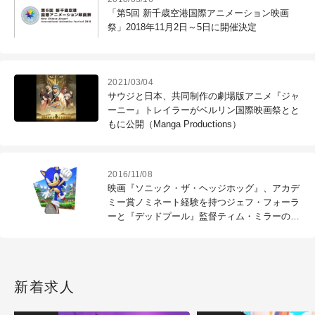
「第5回 新千歳空港国際アニメーション映画
祭」2018年11月2日～5日に開催決定
2021/03/04
サウジと日本、共同制作の劇場版アニメ『ジャ
ーニー』トレイラーがベルリン国際映画祭とと
もに公開（Manga Productions）
2016/11/08
映画『ソニック・ザ・ヘッジホッグ』、アカデ
ミー賞ノミネート経験を持つジェフ・フォーラ
ーと『デッドプール』監督ティム・ミラーの参
加が正式決定（MARZA ANIMATION
PLANET）
新着求人