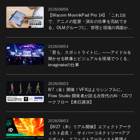
2026/08/06
【Wacom MovinkPad Pro 14】「これ1台
で、アニメの監督・演出の仕事を完結でき
る」OLMグループに、管理と現場の両面から
導入効果を聞いた
2026/08/04
「君も、スポットライトに」――アイドルを
輝かせる映像とビジュアルを現場でつくる、
imaginateの仕事
2026/08/03
8/7（金）開催！VFXはよりシンプルに。
Flow Studio 開発者が語る次世代のAI・CGワ
ークフロー【来日講演】
2026/08/03
【8/27（木）リアル開催】エフェクトアーテ
ィスト必見！ サイバーコネクトツー×アプ
リボット エフェクトアーティスト登壇イベ