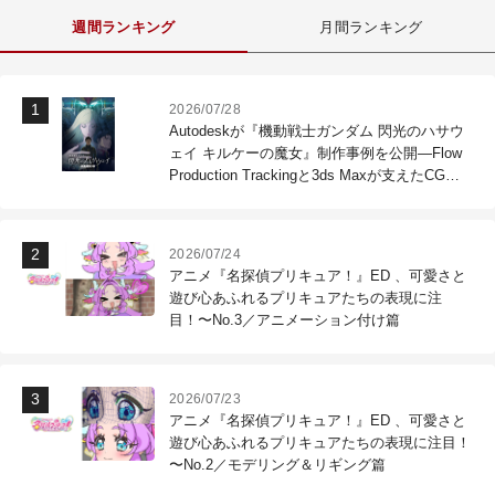
週間ランキング
月間ランキング
2026/07/28
Autodeskが『機動戦士ガンダム 閃光のハサウ
ェイ キルケーの魔女』制作事例を公開―Flow
Production Trackingと3ds Maxが支えたCG制
作現場
2026/07/24
アニメ『名探偵プリキュア！』ED 、可愛さと
遊び心あふれるプリキュアたちの表現に注
目！〜No.3／アニメーション付け篇
2026/07/23
アニメ『名探偵プリキュア！』ED 、可愛さと
遊び心あふれるプリキュアたちの表現に注目！
〜No.2／モデリング＆リギング篇