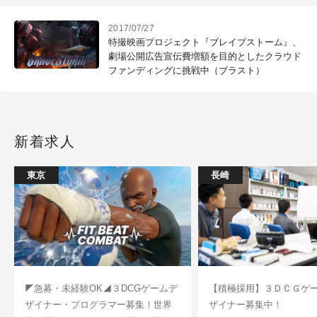
2017/07/27
特撮映画プロジェクト『ブレイブストーム』、
劇場公開広告宣伝費増額を目的としたクラウド
ファンディングに挑戦中（ブラスト）
新着求人
東京
長崎
◤急募・未経験OK◢３DCGゲームデ
【積極採用】３ＤＣＧゲ
ザイナー・プログラマー募集！世界
ザイナー募集中！