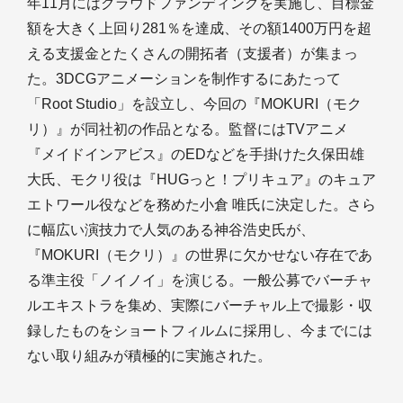
年11月にはクラウドファンディングを実施し、目標金
額を大きく上回り281％を達成、その額1400万円を超
える支援金とたくさんの開拓者（支援者）が集まっ
た。3DCGアニメーションを制作するにあたって
「Root Studio」を設立し、今回の『MOKURI（モク
リ）』が同社初の作品となる。監督にはTVアニメ
『メイドインアビス』のEDなどを手掛けた久保田雄
大氏、モクリ役は『HUGっと！プリキュア』のキュア
エトワール役などを務めた小倉 唯氏に決定した。さら
に幅広い演技力で人気のある神谷浩史氏が、
『MOKURI（モクリ）』の世界に欠かせない存在であ
る準主役「ノイノイ」を演じる。一般公募でバーチャ
ルエキストラを集め、実際にバーチャル上で撮影・収
録したものをショートフィルムに採用し、今までには
ない取り組みが積極的に実施された。