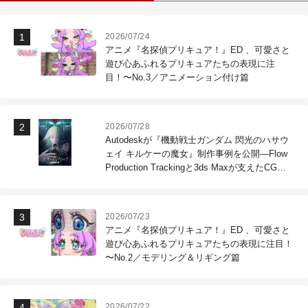
2026/07/24
アニメ『名探偵プリキュア！』ED 、可愛さと
遊び心あふれるプリキュアたちの表現に注
目！〜No.3／アニメーション付け篇
2026/07/28
Autodeskが『機動戦士ガンダム 閃光のハサウ
ェイ キルケーの魔女』制作事例を公開―Flow
Production Trackingと3ds Maxが支えたCG制
作現場
2026/07/23
アニメ『名探偵プリキュア！』ED 、可愛さと
遊び心あふれるプリキュアたちの表現に注目！
〜No.2／モデリング＆リギング篇
2026/07/22