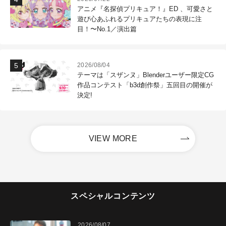
アニメ『名探偵プリキュア！』ED 、可愛さと
遊び心あふれるプリキュアたちの表現に注
目！〜No.1／演出篇
2026/08/04
テーマは「スザンヌ」Blenderユーザー限定CG
作品コンテスト「b3d創作祭」五回目の開催が
決定!
VIEW MORE
スペシャルコンテンツ
2026/08/07