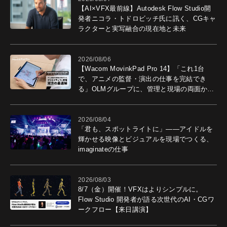
【AI×VFX最前線】Autodesk Flow Studio開
発者ニコラ・トドロビッチ氏に訊く、CGキャ
ラクターと実写融合の現在地と未来
2026/08/06
【Wacom MovinkPad Pro 14】「これ1台
で、アニメの監督・演出の仕事を完結でき
る」OLMグループに、管理と現場の両面から
導入効果を聞いた
2026/08/04
「君も、スポットライトに」――アイドルを
輝かせる映像とビジュアルを現場でつくる、
imaginateの仕事
2026/08/03
8/7（金）開催！VFXはよりシンプルに。
Flow Studio 開発者が語る次世代のAI・CGワ
ークフロー【来日講演】