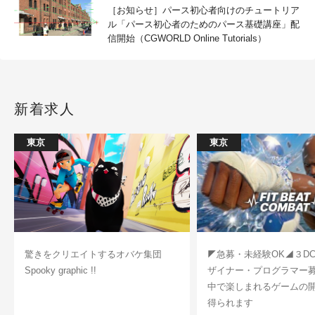
［お知らせ］パース初心者向けのチュートリア
ル「パース初心者のためのパース基礎講座」配
信開始（CGWORLD Online Tutorials）
新着求人
東京
東京
驚きをクリエイトするオバケ集団
◤急募・未経験OK◢３D
Spooky graphic !!
ザイナー・プログラマー
中で楽しまれるゲームの
得られます