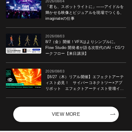
2026/08/04
「君も、スポットライトに」――アイドルを
輝かせる映像とビジュアルを現場でつくる、
imaginateの仕事
2026/08/03
8/7（金）開催！VFXはよりシンプルに。
Flow Studio 開発者が語る次世代のAI・CGワ
ークフロー【来日講演】
2026/08/03
【8/27（木）リアル開催】エフェクトアーテ
ィスト必見！ サイバーコネクトツー×アプ
リボット エフェクトアーティスト登壇イベ
ントを開催！－サイバーエージェント
VIEW MORE