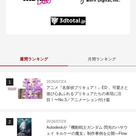
週間ランキング
月間ランキング
2026/07/24
アニメ『名探偵プリキュア！』ED 、可愛さと
遊び心あふれるプリキュアたちの表現に注
目！〜No.3／アニメーション付け篇
2026/07/28
Autodeskが『機動戦士ガンダム 閃光のハサウ
ェイ キルケーの魔女』制作事例を公開―Flow