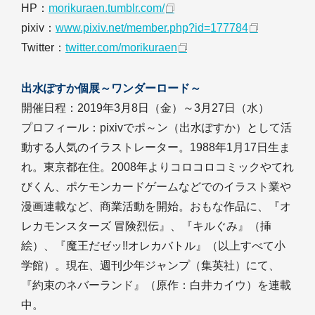
HP：
morikuraen.tumblr.com/
pixiv：
www.pixiv.net/member.php?id=177784
Twitter：
twitter.com/morikuraen
出水ぽすか個展～ワンダーロード～
開催日程：2019年3月8日（金）～3月27日（水）
プロフィール：pixivでポ～ン（出水ぽすか）として活
動する人気のイラストレーター。1988年1月17日生ま
れ。東京都在住。2008年よりコロコロコミックやてれ
びくん、ポケモンカードゲームなどでのイラスト業や
漫画連載など、商業活動を開始。おもな作品に、『オ
レカモンスターズ 冒険烈伝』、『キルぐみ』（挿
絵）、『魔王だゼッ!!オレカバトル』（以上すべて小
学館）。現在、週刊少年ジャンプ（集英社）にて、
『約束のネバーランド』（原作：白井カイウ）を連載
中。