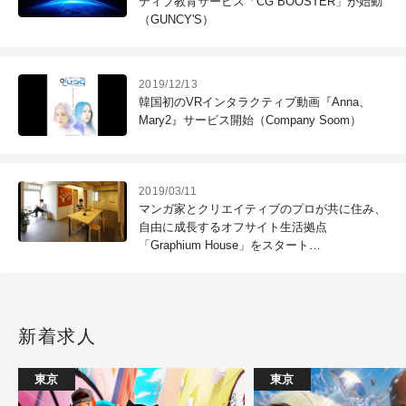
ティブ教育サービス「CG BOOSTER」が始動
（GUNCY'S）
2019/12/13
韓国初のVRインタラクティブ動画『Anna、
Mary2』サービス開始（Company Soom）
2019/03/11
マンガ家とクリエイティブのプロが共に住み、
自由に成長するオフサイト生活拠点
「Graphium House」をスタート
（NEWVERY）
新着求人
東京
東京