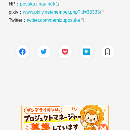
HP：
posuka.iinaa.net/
pixiv：
www.pixiv.net/member.php?id=33333
Twitter：
twitter.com/demizuposuka