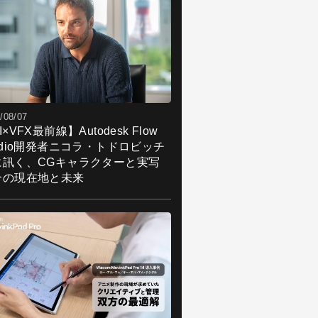
/08/07
I×VFX最前線】Autodesk Flow
udio開発者ニコラ・トドロビッチ
に訊く、CGキャラクターと実写
合の現在地と未来