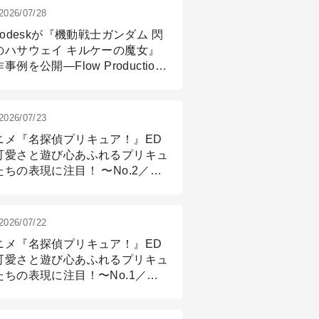
2026/07/28
todeskが『機動戦士ガンダム 閃
のハサウェイ キルケーの魔女』
事例を公開―Flow Production
ackingと3ds Maxが支えたCG制
現場
2026/07/23
ニメ『名探偵プリキュア！』ED
可愛さと遊び心あふれるプリキュ
たちの表現に注目！ 〜No.2／モ
リング＆リギング篇
2026/07/22
ニメ『名探偵プリキュア！』ED
可愛さと遊び心あふれるプリキュ
たちの表現に注目！〜No.1／演
篇