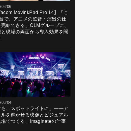
/08/06
acom MovinkPad Pro 14】「こ
1台で、アニメの監督・演出の仕
を完結できる」OLMグループに、
理と現場の両面から導入効果を聞
た
/08/04
君も、スポットライトに」――ア
ドルを輝かせる映像とビジュアル
場でつくる、imaginateの仕事