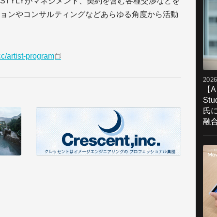
STYLYがマネジメント、契約を含む各種交渉などを
ョンやコンサルティングなどあらゆる角度から活動
cc/artist-program
2026
【A
St
氏
融