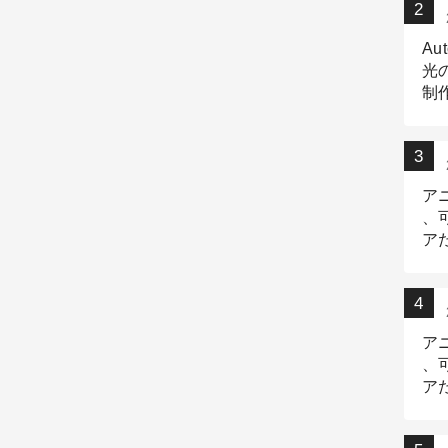
Au
光
制作
Tr
作
ア
、
ア
デ
ア
、
ア
出