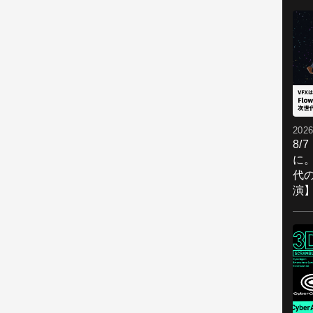
2026
8/
に。
代
演