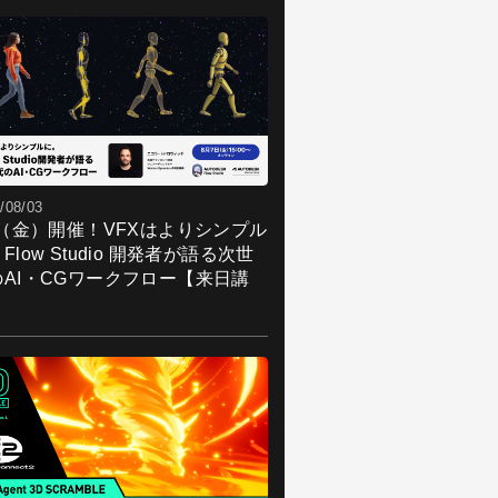
/08/03
7（金）開催！VFXはよりシンプル
Flow Studio 開発者が語る次世
のAI・CGワークフロー【来日講
】