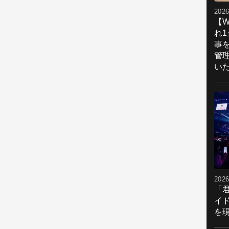
2026
【W
れ
事
管
い
2026
「
イ
を現