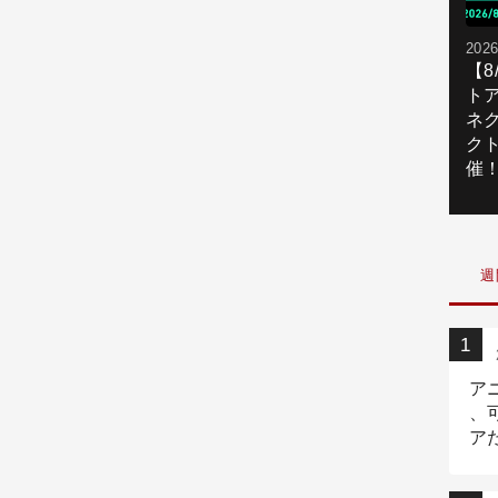
2026
【
ト
ネ
ク
催
週
ア
、
ア
ニ