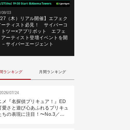
/08/03
8/27（木）リアル開催】エフェク
アーティスト必見！ サイバーコ
クトツー×アプリボット エフェ
トアーティスト登壇イベントを開
！－サイバーエージェント
間ランキング
月間ランキング
2026/07/24
ニメ『名探偵プリキュア！』ED
可愛さと遊び心あふれるプリキュ
たちの表現に注目！〜No.3／ア
メーション付け篇