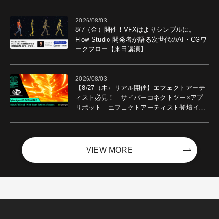
2026/08/03
8/7（金）開催！VFXはよりシンプルに。
Flow Studio 開発者が語る次世代のAI・CGワ
ークフロー【来日講演】
2026/08/03
【8/27（木）リアル開催】エフェクトアーテ
ィスト必見！ サイバーコネクトツー×アプ
リボット エフェクトアーティスト登壇イベ
ントを開催！－サイバーエージェント
VIEW MORE