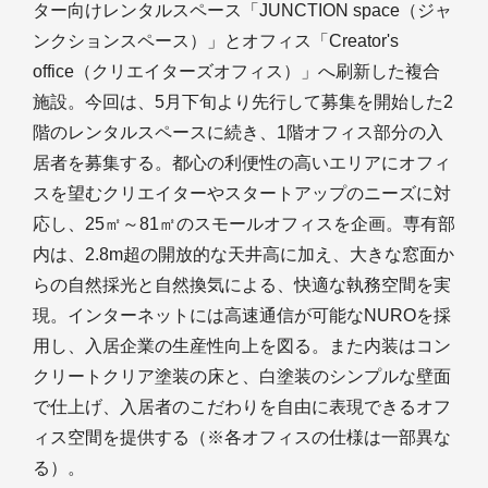
ター向けレンタルスペース「JUNCTION space（ジャ
ンクションスペース）」とオフィス「Creator's
office（クリエイターズオフィス）」へ刷新した複合
施設。今回は、5月下旬より先行して募集を開始した2
階のレンタルスペースに続き、1階オフィス部分の入
居者を募集する。都心の利便性の高いエリアにオフィ
スを望むクリエイターやスタートアップのニーズに対
応し、25㎡～81㎡のスモールオフィスを企画。専有部
内は、2.8m超の開放的な天井高に加え、大きな窓面か
らの自然採光と自然換気による、快適な執務空間を実
現。インターネットには高速通信が可能なNUROを採
用し、入居企業の生産性向上を図る。また内装はコン
クリートクリア塗装の床と、白塗装のシンプルな壁面
で仕上げ、入居者のこだわりを自由に表現できるオフ
ィス空間を提供する（※各オフィスの仕様は一部異な
る）。