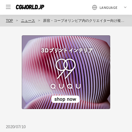
TOP
ニュース
原宿・コープオリンピア内のクリエイター向け複合施設「JUNCTION harajuku」先行内覧会を8月3・4日に開催（リアルゲイト）
2020/07/10