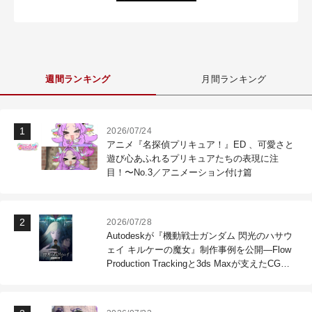
週間ランキング
月間ランキング
2026/07/24
アニメ『名探偵プリキュア！』ED 、可愛さと
遊び心あふれるプリキュアたちの表現に注
目！〜No.3／アニメーション付け篇
2026/07/28
Autodeskが『機動戦士ガンダム 閃光のハサウ
ェイ キルケーの魔女』制作事例を公開―Flow
Production Trackingと3ds Maxが支えたCG制
作現場