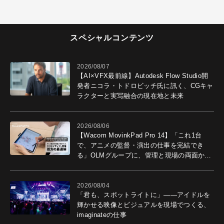
スペシャルコンテンツ
2026/08/07
【AI×VFX最前線】Autodesk Flow Studio開
発者ニコラ・トドロビッチ氏に訊く、CGキャ
ラクターと実写融合の現在地と未来
2026/08/06
【Wacom MovinkPad Pro 14】「これ1台
で、アニメの監督・演出の仕事を完結でき
る」OLMグループに、管理と現場の両面から
導入効果を聞いた
2026/08/04
「君も、スポットライトに」――アイドルを
輝かせる映像とビジュアルを現場でつくる、
imaginateの仕事