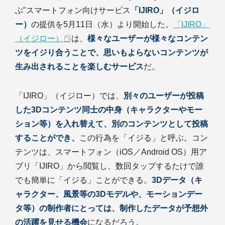
ぶ"スマートフォン向けサービス
「IJIRO」（イジロ
ー）
の提供を5月11日（水）より開始した。
「IJIRO」
（イジロー）
は、
様々なユーザーが様々なコンテン
ツをイジり合うことで、思いもよらないコンテンツが
生み出されることを楽しむサービス
だ。
「IJIRO」（イジロー）では、
別々のユーザーが投稿
した3Dコンテンツ同士の中身（キャラクターやモー
ション等）を入れ替えて、別のコンテンツとして投稿
することができ、
この行為を「イジる」と呼ぶ。コン
テンツは、スマートフォン（iOS／Android OS）用ア
プリ「IJIRO」から閲覧し、数回タップするたけで誰
でも簡単に「イジる」ことができる。
3Dデータ（キ
ャラクター、風景等の3Dモデルや、モーションデー
タ等）の制作者にとっては、制作したデータが予想外
の活躍を見せる機会
になるだろう。