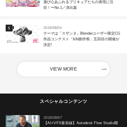
遊び心あふれるプリキュアたちの表現に注
目！〜No.1／演出篇
2026/08/04
テーマは「スザンヌ」Blenderユーザー限定CG
作品コンテスト「b3d創作祭」五回目の開催が
決定!
VIEW MORE
スペシャルコンテンツ
2026/08/07
【AI×VFX最前線】Autodesk Flow Studio開