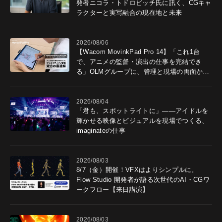
発者ニコラ・トドロビッチ氏に訊く、CGキャ
ラクターと実写融合の現在地と未来
2026/08/06
【Wacom MovinkPad Pro 14】「これ1台
で、アニメの監督・演出の仕事を完結でき
る」OLMグループに、管理と現場の両面から
導入効果を聞いた
2026/08/04
「君も、スポットライトに」――アイドルを
輝かせる映像とビジュアルを現場でつくる、
imaginateの仕事
2026/08/03
8/7（金）開催！VFXはよりシンプルに。
Flow Studio 開発者が語る次世代のAI・CGワ
ークフロー【来日講演】
2026/08/03