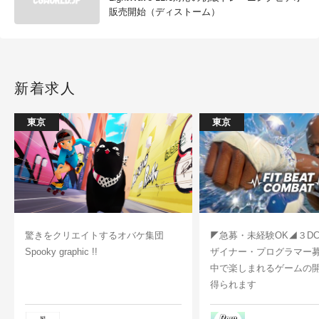
販売開始（ディストーム）
新着求人
東京
東京
驚きをクリエイトするオバケ集団
◤急募・未経験OK◢３D
Spooky graphic !!
ザイナー・プログラマー
中で楽しまれるゲームの
得られます