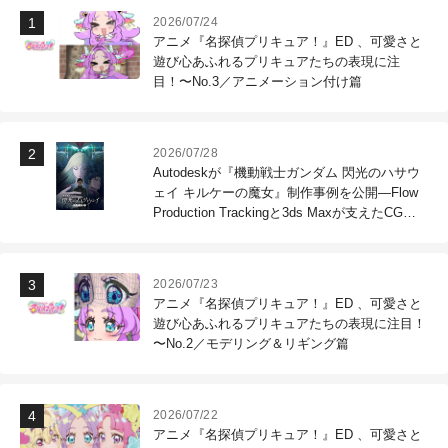
2026/07/24
アニメ『名探偵プリキュア！』ED 、可愛さと
遊び心あふれるプリキュアたちの表現に注
目！〜No.3／アニメーション付け篇
2026/07/28
Autodeskが『機動戦士ガンダム 閃光のハサウ
ェイ キルケーの魔女』制作事例を公開―Flow
Production Trackingと3ds Maxが支えたCG制
作現場
2026/07/23
アニメ『名探偵プリキュア！』ED 、可愛さと
遊び心あふれるプリキュアたちの表現に注目！
〜No.2／モデリング＆リギング篇
2026/07/22
アニメ『名探偵プリキュア！』ED 、可愛さと