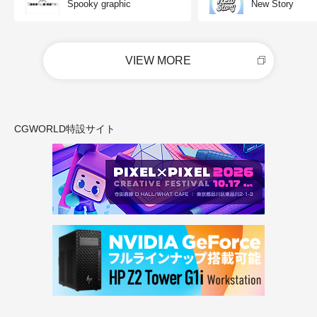
Spooky graphic
New Story
VIEW MORE
CGWORLD特設サイト