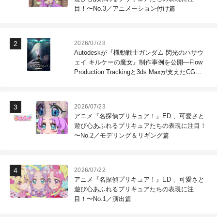
目！〜No.3／アニメーション付け篇
2026/07/28
Autodeskが『機動戦士ガンダム 閃光のハサウ
ェイ キルケーの魔女』制作事例を公開―Flow
Production Trackingと3ds Maxが支えたCG制
作現場
2026/07/23
アニメ『名探偵プリキュア！』ED 、可愛さと
遊び心あふれるプリキュアたちの表現に注目！
〜No.2／モデリング＆リギング篇
2026/07/22
アニメ『名探偵プリキュア！』ED 、可愛さと
遊び心あふれるプリキュアたちの表現に注
目！〜No.1／演出篇