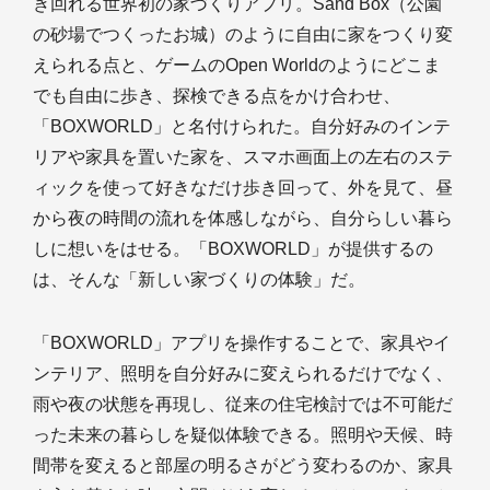
き回れる世界初の家づくりアプリ。Sand Box（公園
の砂場でつくったお城）のように自由に家をつくり変
えられる点と、ゲームのOpen Worldのようにどこま
でも自由に歩き、探検できる点をかけ合わせ、
「BOXWORLD」と名付けられた。自分好みのインテ
リアや家具を置いた家を、スマホ画面上の左右のステ
ィックを使って好きなだけ歩き回って、外を見て、昼
から夜の時間の流れを体感しながら、自分らしい暮ら
しに想いをはせる。「BOXWORLD」が提供するの
は、そんな「新しい家づくりの体験」だ。
「BOXWORLD」アプリを操作することで、家具やイ
ンテリア、照明を自分好みに変えられるだけでなく、
雨や夜の状態を再現し、従来の住宅検討では不可能だ
った未来の暮らしを疑似体験できる。照明や天候、時
間帯を変えると部屋の明るさがどう変わるのか、家具