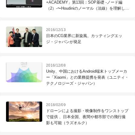
+ACADEMY」第13回：SOP基礎 -ノード編
（2）-〜Houdiniのノーマル（法線）を理解しよ
う〜が配信開始
2016/12/13
日本のCG業界に新旋風、カッティングエッ
ジ・ジャパンが発足
2016/12/08
Unity、中国におけるAndroid端末トップメーカ
ー「Xiaomi」との業務提携を発表（ユニティ・
テクノロジーズ・ジャパン）
2018/02/09
ドローンによる撮影・映像制作をワンストップ
で提供 、日本全国、夜間や都市部での飛行撮
影も可能（ラズオルク）