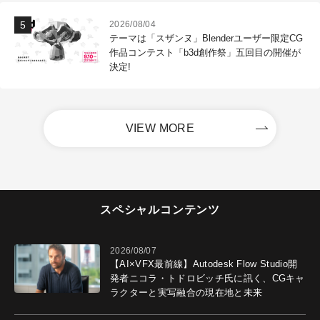
2026/08/04
テーマは「スザンヌ」Blenderユーザー限定CG
作品コンテスト「b3d創作祭」五回目の開催が
決定!
VIEW MORE
スペシャルコンテンツ
2026/08/07
【AI×VFX最前線】Autodesk Flow Studio開
発者ニコラ・トドロビッチ氏に訊く、CGキャ
ラクターと実写融合の現在地と未来