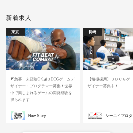
新着求人
東京
長崎
◤急募・未経験OK◢３DCGゲームデ
【積極採用】３ＤＣＧゲ
ザイナー・プログラマー募集！世界
ザイナー募集中！
中で楽しまれるゲームの開発経験を
得られます
New Story
シーエイプロダ