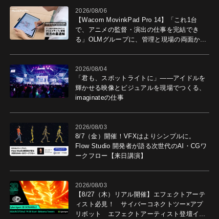
2026/08/06
【Wacom MovinkPad Pro 14】「これ1台
で、アニメの監督・演出の仕事を完結でき
る」OLMグループに、管理と現場の両面から
導入効果を聞いた
2026/08/04
「君も、スポットライトに」――アイドルを
輝かせる映像とビジュアルを現場でつくる、
imaginateの仕事
2026/08/03
8/7（金）開催！VFXはよりシンプルに。
Flow Studio 開発者が語る次世代のAI・CGワ
ークフロー【来日講演】
2026/08/03
【8/27（木）リアル開催】エフェクトアーテ
ィスト必見！ サイバーコネクトツー×アプ
リボット エフェクトアーティスト登壇イベ