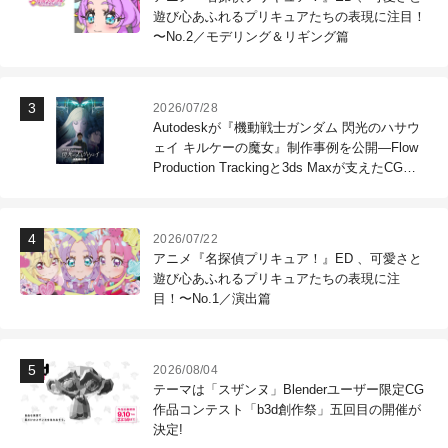
遊び心あふれるプリキュアたちの表現に注目！
〜No.2／モデリング＆リギング篇
2026/07/28
Autodeskが『機動戦士ガンダム 閃光のハサウ
ェイ キルケーの魔女』制作事例を公開―Flow
Production Trackingと3ds Maxが支えたCG制
作現場
2026/07/22
アニメ『名探偵プリキュア！』ED 、可愛さと
遊び心あふれるプリキュアたちの表現に注
目！〜No.1／演出篇
2026/08/04
テーマは「スザンヌ」Blenderユーザー限定CG
作品コンテスト「b3d創作祭」五回目の開催が
決定!