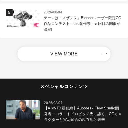
2026/08/04
テーマは「スザンヌ」Blenderユーザー限定CG
作品コンテスト「b3d創作祭」五回目の開催が
決定!
VIEW MORE
スペシャルコンテンツ
2026/08/07
【AI×VFX最前線】Autodesk Flow Studio開
発者ニコラ・トドロビッチ氏に訊く、CGキャ
ラクターと実写融合の現在地と未来