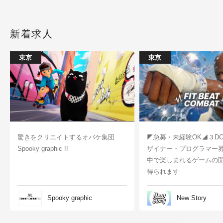
新着求人
東京
東京
驚きをクリエイトするオバケ集団
◤急募・未経験OK◢３D
Spooky graphic !!
ザイナー・プログラマー
中で楽しまれるゲームの
得られます
Spooky graphic
New Story