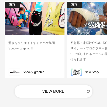
東京
東京
驚きをクリエイトするオバケ集団
◤急募・未経験OK◢３D
Spooky graphic !!
ザイナー・プログラマー
中で楽しまれるゲームの
得られます
Spooky graphic
New Story
VIEW MORE