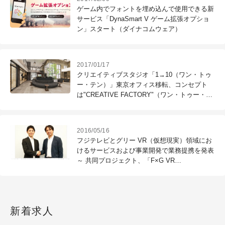
ゲーム内でフォントを埋め込んで使用できる新
サービス「DynaSmart V ゲーム拡張オプショ
ン」スタート（ダイナコムウェア）
2017/01/17
クリエイティブスタジオ「1→10（ワン・トゥ
ー・テン）」東京オフィス移転、コンセプト
は"CREATIVE FACTORY"（ワン・トゥー・テ
ン・ホールディングス）
2016/05/16
フジテレビとグリー VR（仮想現実）領域にお
けるサービスおよび事業開発で業務提携を発表
～ 共同プロジェクト、「F×G VR
WORKS（仮）」を始動 ～
新着求人