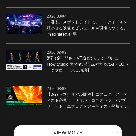
導入効果を聞いた
2026/08/04
「君も、スポットライトに」――アイドルを
輝かせる映像とビジュアルを現場でつくる、
imaginateの仕事
2026/08/03
8/7（金）開催！VFXはよりシンプルに。
Flow Studio 開発者が語る次世代のAI・CGワ
ークフロー【来日講演】
2026/08/03
【8/27（木）リアル開催】エフェクトアーテ
ィスト必見！ サイバーコネクトツー×アプ
リボット エフェクトアーティスト登壇イベ
ントを開催！－サイバーエージェント
VIEW MORE