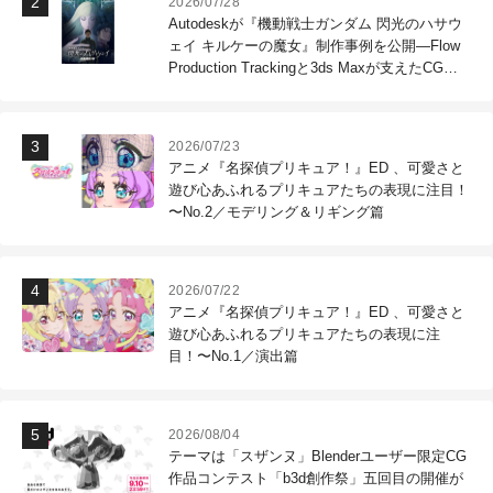
2026/07/28
Autodeskが『機動戦士ガンダム 閃光のハサウ
ェイ キルケーの魔女』制作事例を公開―Flow
Production Trackingと3ds Maxが支えたCG制
作現場
2026/07/23
アニメ『名探偵プリキュア！』ED 、可愛さと
遊び心あふれるプリキュアたちの表現に注目！
〜No.2／モデリング＆リギング篇
2026/07/22
アニメ『名探偵プリキュア！』ED 、可愛さと
遊び心あふれるプリキュアたちの表現に注
目！〜No.1／演出篇
2026/08/04
テーマは「スザンヌ」Blenderユーザー限定CG
作品コンテスト「b3d創作祭」五回目の開催が