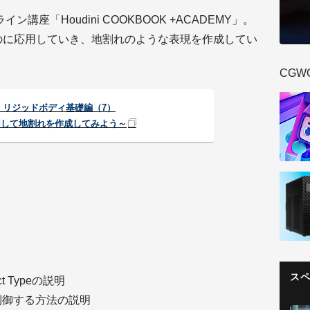
ン講座「Houdini COOKBOOK +ACADEMY」。
ものに応用していき、地割れのような表現を作成してい
CGW
：リジッドボディ基礎編（7）
応用して地割れを作成してみよう～
ス
ject Typeの説明
tiveを制御する方法の説明