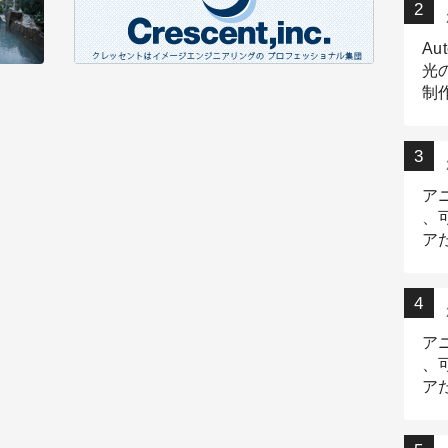
Au
光
制作
Tr
作
ア
、
ア
デ
ア
、
ア
出