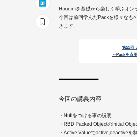
Houdiniを基礎から楽しく学ぶオンライ
今回は前回学んだPackを様々な
きます。
第55回
～Packを
今回の講義内容
・Nullをつける事の説明
・RBD Packed ObjectのInitial Ob
・Active Valueでactive,deac