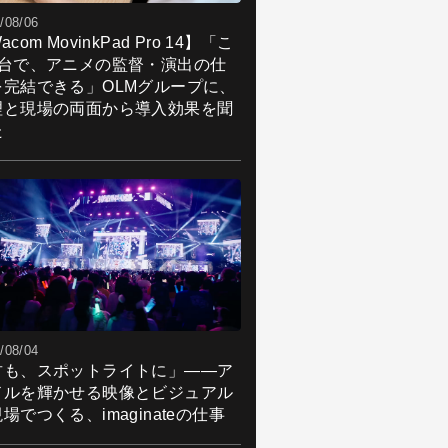
/08/06
acom MovinkPad Pro 14】「こ
1台で、アニメの監督・演出の仕
を完結できる」OLMグループに、
理と現場の両面から導入効果を聞
た
/08/04
君も、スポットライトに」――ア
ドルを輝かせる映像とビジュアル
場でつくる、imaginateの仕事