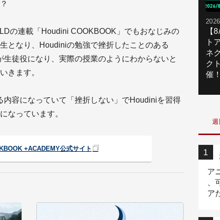
？
2026
の連載「Houdini COOKBOOK」でもおなじみの
【
ト
となり、Houdiniの勉強で挫折したことのある
ネ
ialsの渡邊が生徒役になり、実際の授業のようにわからないと
ク
いきます。
催
きる内容になっていて「挫折しない」でHoudiniを習得
になっています。
週
OOKBOOK +ACADEMY公式サイト
ア
、
ア
ニ