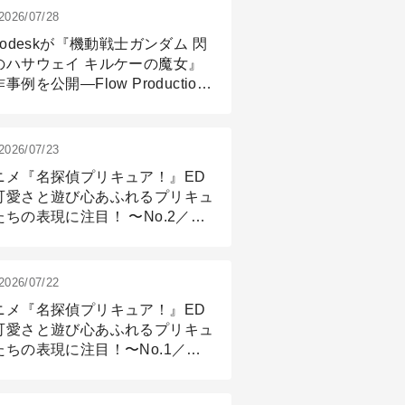
2026/07/28
todeskが『機動戦士ガンダム 閃
のハサウェイ キルケーの魔女』
事例を公開―Flow Production
ackingと3ds Maxが支えたCG制
現場
2026/07/23
ニメ『名探偵プリキュア！』ED
可愛さと遊び心あふれるプリキュ
たちの表現に注目！ 〜No.2／モ
リング＆リギング篇
2026/07/22
ニメ『名探偵プリキュア！』ED
可愛さと遊び心あふれるプリキュ
たちの表現に注目！〜No.1／演
篇