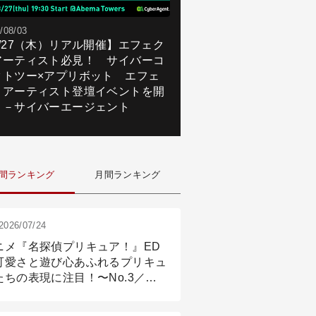
/08/03
8/27（木）リアル開催】エフェク
アーティスト必見！ サイバーコ
クトツー×アプリボット エフェ
トアーティスト登壇イベントを開
！－サイバーエージェント
間ランキング
月間ランキング
2026/07/24
ニメ『名探偵プリキュア！』ED
可愛さと遊び心あふれるプリキュ
たちの表現に注目！〜No.3／ア
メーション付け篇