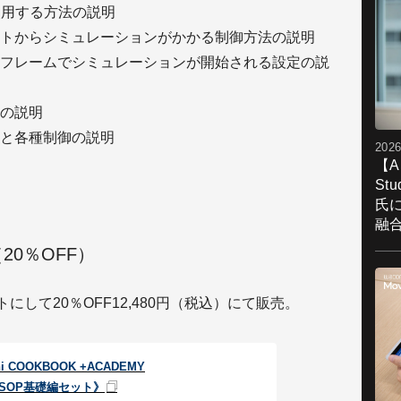
で使用する方法の説明
トからシミュレーションがかかる制御方法の説明
フレームでシミュレーションが開始される設定の説
cityの説明
と各種制御の説明
2026
【A
St
氏
融
0％OFF）
にして20％OFF12,480円（税込）にて販売。
ni COOKBOOK +ACADEMY
SOP基礎編セット》