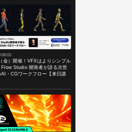
/08/03
7（金）開催！VFXはよりシンプル
Flow Studio 開発者が語る次世
のAI・CGワークフロー【来日講
】