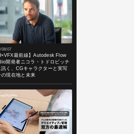
/08/07
I×VFX最前線】Autodesk Flow
udio開発者ニコラ・トドロビッチ
に訊く、CGキャラクターと実写
合の現在地と未来