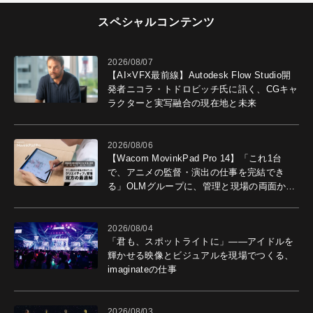
スペシャルコンテンツ
2026/08/07
【AI×VFX最前線】Autodesk Flow Studio開
発者ニコラ・トドロビッチ氏に訊く、CGキャ
ラクターと実写融合の現在地と未来
2026/08/06
【Wacom MovinkPad Pro 14】「これ1台
で、アニメの監督・演出の仕事を完結でき
る」OLMグループに、管理と現場の両面から
導入効果を聞いた
2026/08/04
「君も、スポットライトに」――アイドルを
輝かせる映像とビジュアルを現場でつくる、
imaginateの仕事
2026/08/03