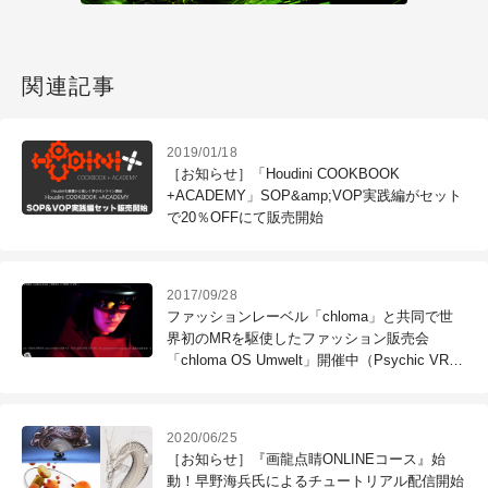
関連記事
2019/01/18
［お知らせ］「Houdini COOKBOOK
+ACADEMY」SOP&amp;VOP実践編がセット
で20％OFFにて販売開始
2017/09/28
ファッションレーベル「chloma」と共同で世
界初のMRを駆使したファッション販売会
「chloma OS Umwelt」開催中（Psychic VR
Lab）
2020/06/25
［お知らせ］『画龍点睛ONLINEコース』始
動！早野海兵氏によるチュートリアル配信開始