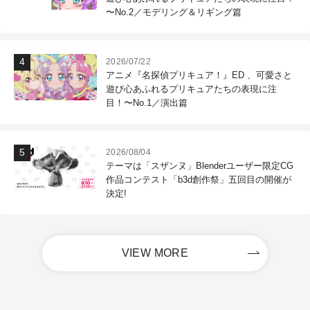
〜No.2／モデリング＆リギング篇
2026/07/22
アニメ『名探偵プリキュア！』ED 、可愛さと
遊び心あふれるプリキュアたちの表現に注
目！〜No.1／演出篇
2026/08/04
テーマは「スザンヌ」Blenderユーザー限定CG
作品コンテスト「b3d創作祭」五回目の開催が
決定!
VIEW MORE