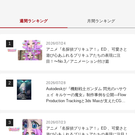
週間ランキング
月間ランキング
2026/07/24
アニメ『名探偵プリキュア！』ED 、可愛さと
遊び心あふれるプリキュアたちの表現に注
目！〜No.3／アニメーション付け篇
2026/07/28
Autodeskが『機動戦士ガンダム 閃光のハサウ
ェイ キルケーの魔女』制作事例を公開―Flow
Production Trackingと3ds Maxが支えたCG制
作現場
2026/07/23
アニメ『名探偵プリキュア！』ED 、可愛さと
遊び心あふれるプリキュアたちの表現に注目！