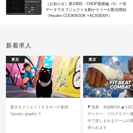
［お知らせ］第108回：CHOP基礎編（5）〜音
データでオブジェクトを動かそう〜が配信開始
（Houdini COOKBOOK +ACADEMY）
新着求人
東京
東京
驚きをクリエイトするオバケ集団
◤急募・未経験OK◢３D
Spooky graphic !!
ザイナー・プログラマー
中で楽しまれるゲームの
得られます