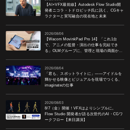
【AI×VFX最前線】Autodesk Flow Studio開
発者ニコラ・トドロビッチ氏に訊く、CGキャ
ラクターと実写融合の現在地と未来
2026/08/06
【Wacom MovinkPad Pro 14】「これ1台
で、アニメの監督・演出の仕事を完結でき
る」OLMグループに、管理と現場の両面から
導入効果を聞いた
2026/08/04
「君も、スポットライトに」――アイドルを
輝かせる映像とビジュアルを現場でつくる、
imaginateの仕事
2026/08/03
8/7（金）開催！VFXはよりシンプルに。
Flow Studio 開発者が語る次世代のAI・CGワ
ークフロー【来日講演】