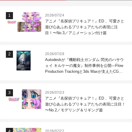
2026/07/24
アニメ『名探偵プリキュア！』ED 、可愛さと
遊び心あふれるプリキュアたちの表現に注
目！〜No.3／アニメーション付け篇
2026/07/28
Autodeskが『機動戦士ガンダム 閃光のハサウ
ェイ キルケーの魔女』制作事例を公開―Flow
Production Trackingと3ds Maxが支えたCG制
作現場
2026/07/23
アニメ『名探偵プリキュア！』ED 、可愛さと
遊び心あふれるプリキュアたちの表現に注目！
〜No.2／モデリング＆リギング篇
2026/07/22