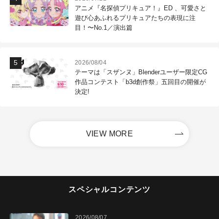
アニメ『名探偵プリキュア！』ED 、可愛さと
遊び心あふれるプリキュアたちの表現に注
目！〜No.1／演出篇
2026/08/04
テーマは「スザンヌ」Blenderユーザー限定CG
作品コンテスト「b3d創作祭」五回目の開催が
決定!
VIEW MORE
スペシャルコンテンツ
2026/08/07