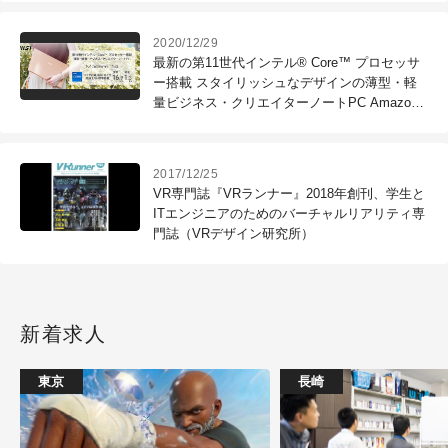
2020/12/29
最新の第11世代インテル® Core™ プロセッサ
ー搭載 スタイリッシュなデザインの薄型・軽
量ビジネス・クリエイターノートPC Amazon
限定販売モデル「Modern-14-B11M-099JP」発
売（エムエスアイコンピュータージャパン）
2017/12/25
VR専門誌『VRランナー』2018年創刊、学生と
ITエンジニアのためのバーチャルリアリティ専
門誌（VRデザイン研究所）
新着求人
東京
長崎