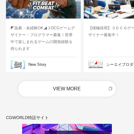
◤急募・未経験OK◢３DCGゲームデ
【積極採用】３ＤＣＧゲ
ザイナー・プログラマー募集！世界
ザイナー募集中！
中で楽しまれるゲームの開発経験を
得られます
New Story
シーエイプロダ
VIEW MORE
CGWORLD特設サイト