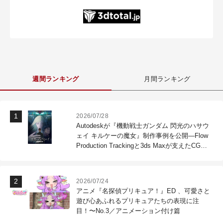
週間ランキング
月間ランキング
2026/07/28
Autodeskが『機動戦士ガンダム 閃光のハサウ
ェイ キルケーの魔女』制作事例を公開―Flow
Production Trackingと3ds Maxが支えたCG制
作現場
2026/07/24
アニメ『名探偵プリキュア！』ED 、可愛さと
遊び心あふれるプリキュアたちの表現に注
目！〜No.3／アニメーション付け篇