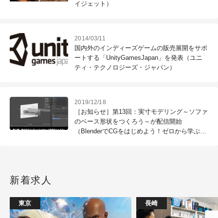
イジェット）
2014/03/11
国内外のインディーズゲームの販売展開をサポ
ートする「UnityGamesJapan」を発表（ユニ
ティ・テクノロジーズ・ジャパン）
2019/12/18
［お知らせ］第13回：実寸モデリング～ソファ
のベース形状をつくろう～が配信開始
（BlenderでCGをはじめよう！ゼロから学ぶ
3DCG教室）
新着求人
東京
長崎