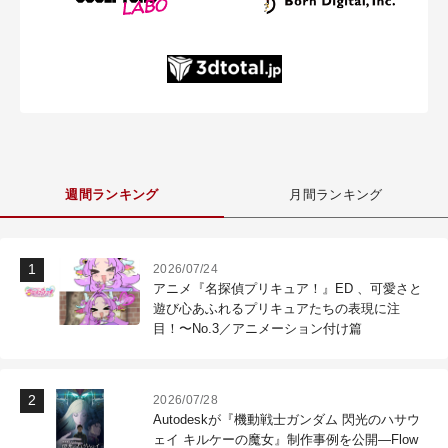
週間ランキング
月間ランキング
2026/07/24
アニメ『名探偵プリキュア！』ED 、可愛さと
遊び心あふれるプリキュアたちの表現に注
目！〜No.3／アニメーション付け篇
2026/07/28
Autodeskが『機動戦士ガンダム 閃光のハサウ
ェイ キルケーの魔女』制作事例を公開―Flow