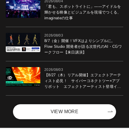
2026/08/04
「君も、スポットライトに」――アイドルを
輝かせる映像とビジュアルを現場でつくる、
imaginateの仕事
2026/08/03
8/7（金）開催！VFXはよりシンプルに。
Flow Studio 開発者が語る次世代のAI・CGワ
ークフロー【来日講演】
2026/08/03
【8/27（木）リアル開催】エフェクトアーテ
ィスト必見！ サイバーコネクトツー×アプ
リボット エフェクトアーティスト登壇イベ
ントを開催！－サイバーエージェント
VIEW MORE