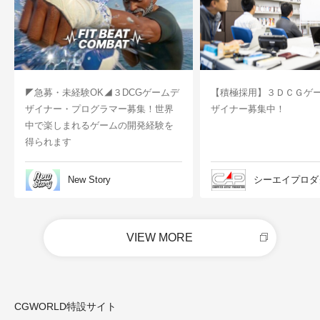
◤急募・未経験OK◢３DCGゲームデ
【積極採用】３ＤＣＧゲ
ザイナー・プログラマー募集！世界
ザイナー募集中！
中で楽しまれるゲームの開発経験を
得られます
New Story
シーエイプロダ
VIEW MORE
CGWORLD特設サイト