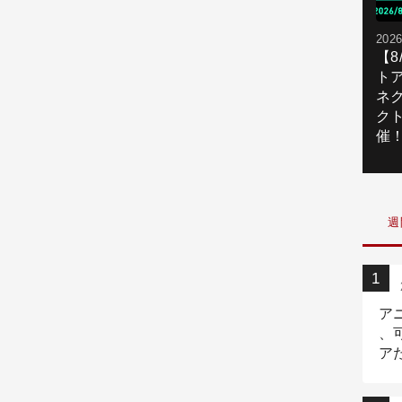
2026
【
ト
ネ
ク
催
週
ア
、
ア
ニ