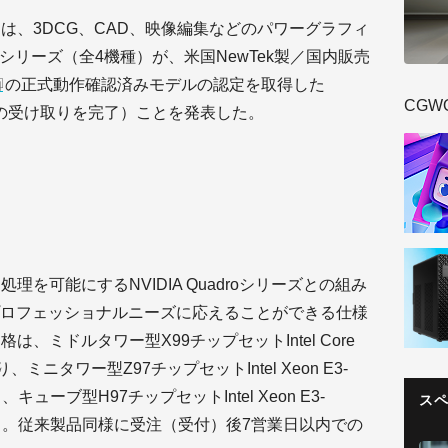
は、3DCG、CAD、映像編集などのパワーグラフィ
S」シリーズ（全4機種）が、米国NewTek製／国内販売
の正式動作確認済みモデルの認定を取得した
CGW
ロゴの受け取りを完了）ことを発表した。
処理を可能にするNVIDIA Quadroシリーズとの組み
ロフェッショナルニーズに応えることができる仕様
、ミドルタワー型X99チップセットIntel Core
より、ミニタワー型Z97チップセットIntel Xeon E3-
、キューブ型H97チップセットIntel Xeon E3-
ス
0円より。従来製品同様に受注（受付）後7営業日以内での