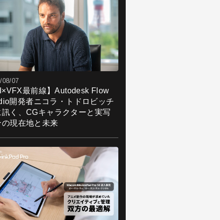
/08/07
I×VFX最前線】Autodesk Flow
udio開発者ニコラ・トドロビッチ
に訊く、CGキャラクターと実写
合の現在地と未来