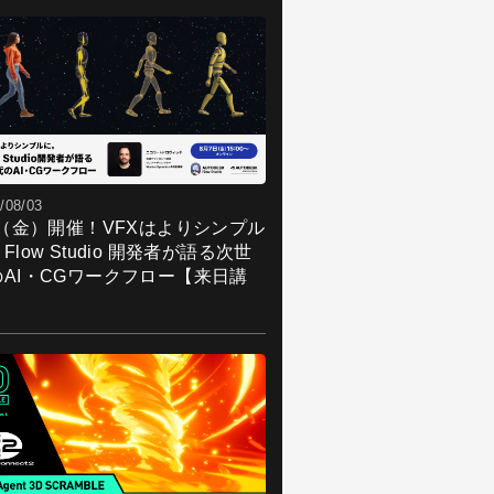
/08/03
7（金）開催！VFXはよりシンプル
Flow Studio 開発者が語る次世
のAI・CGワークフロー【来日講
】