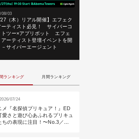
/08/03
8/27（木）リアル開催】エフェク
アーティスト必見！ サイバーコ
クトツー×アプリボット エフェ
トアーティスト登壇イベントを開
！－サイバーエージェント
間ランキング
月間ランキング
2026/07/24
ニメ『名探偵プリキュア！』ED
可愛さと遊び心あふれるプリキュ
たちの表現に注目！〜No.3／ア
メーション付け篇