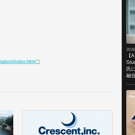
2026
【A
tation/index.html
St
氏
融