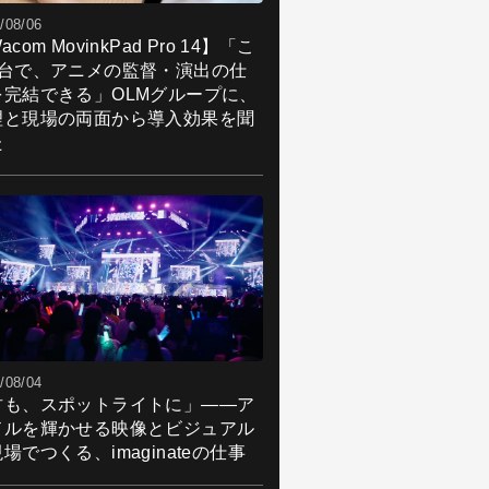
/08/06
acom MovinkPad Pro 14】「こ
1台で、アニメの監督・演出の仕
を完結できる」OLMグループに、
理と現場の両面から導入効果を聞
た
/08/04
君も、スポットライトに」――ア
ドルを輝かせる映像とビジュアル
場でつくる、imaginateの仕事