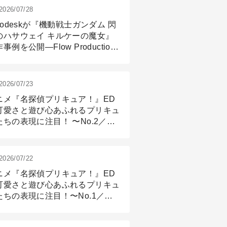
2026/07/28
todeskが『機動戦士ガンダム 閃
のハサウェイ キルケーの魔女』
事例を公開―Flow Production
ackingと3ds Maxが支えたCG制
現場
2026/07/23
ニメ『名探偵プリキュア！』ED
可愛さと遊び心あふれるプリキュ
たちの表現に注目！ 〜No.2／モ
リング＆リギング篇
2026/07/22
ニメ『名探偵プリキュア！』ED
可愛さと遊び心あふれるプリキュ
たちの表現に注目！〜No.1／演
篇