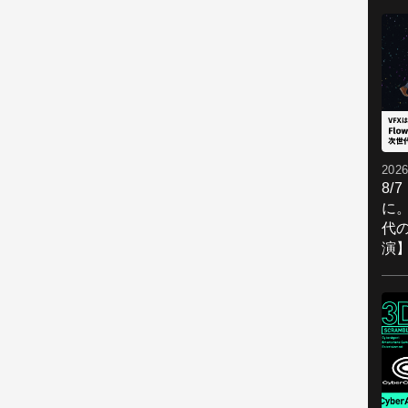
2026
8/
に。
代
演