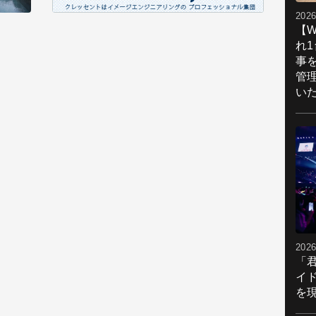
2026
【W
れ
事
管
い
2026
「
イ
を現