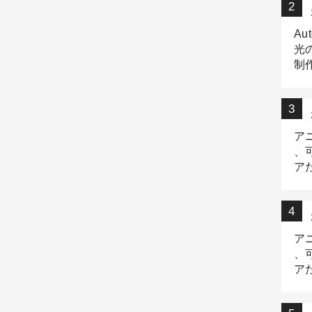
Au
光
制作
Tr
作
ア
、
ア
デ
ア
、
ア
出