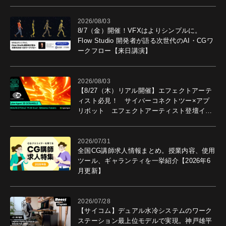
2026/08/03
8/7（金）開催！VFXはよりシンプルに。
Flow Studio 開発者が語る次世代のAI・CGワ
ークフロー【来日講演】
2026/08/03
【8/27（木）リアル開催】エフェクトアーテ
ィスト必見！ サイバーコネクトツー×アプ
リボット エフェクトアーティスト登壇イベ
ントを開催！－サイバーエージェント
2026/07/31
全国CG講師求人情報まとめ。授業内容、使用
ツール、ギャランティを一挙紹介【2026年6
月更新】
2026/07/28
【サイコム】デュアル水冷システムのワーク
ステーション最上位モデルで実現。神戸雄平