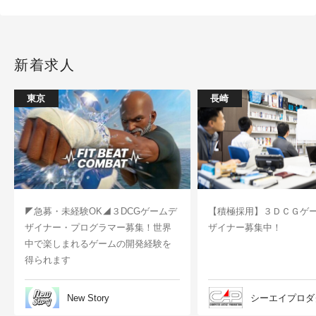
新着求人
東京
長崎
◤急募・未経験OK◢３DCGゲームデ
【積極採用】３ＤＣＧゲ
ザイナー・プログラマー募集！世界
ザイナー募集中！
中で楽しまれるゲームの開発経験を
得られます
New Story
シーエイプロダ