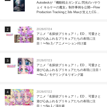
Autodeskが『機動戦士ガンダム 閃光のハサウ
ェイ キルケーの魔女』制作事例を公開―Flow
Production Trackingと3ds Maxが支えたCG制
作現場
2026/07/24
アニメ『名探偵プリキュア！』ED 、可愛さと
遊び心あふれるプリキュアたちの表現に注
目！〜No.3／アニメーション付け篇
2026/07/23
アニメ『名探偵プリキュア！』ED 、可愛さと
遊び心あふれるプリキュアたちの表現に注目！
〜No.2／モデリング＆リギング篇
2026/07/22
アニメ『名探偵プリキュア！』ED 、可愛さと
遊び心あふれるプリキュアたちの表現に注
目！〜No.1／演出篇