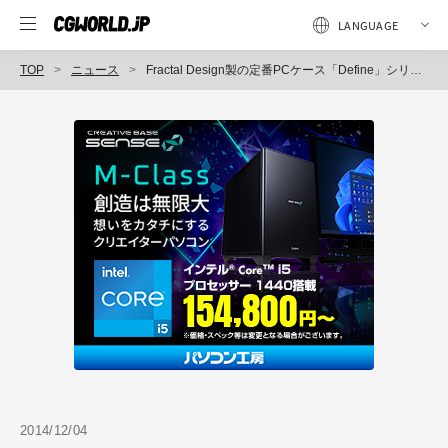
TOP
ニュース
Fractal Design製の定番PCケース「Define」シリーズの最新モデル、静音性と拡張性を強化したミドルタワーPCケース「Define R5」シリーズを発表（アスク）
2014/12/04