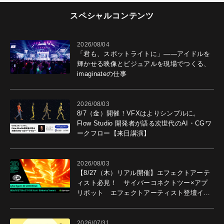
スペシャルコンテンツ
2026/08/04
「君も、スポットライトに」――アイドルを
輝かせる映像とビジュアルを現場でつくる、
imaginateの仕事
2026/08/03
8/7（金）開催！VFXはよりシンプルに。
Flow Studio 開発者が語る次世代のAI・CGワ
ークフロー【来日講演】
2026/08/03
【8/27（木）リアル開催】エフェクトアーテ
ィスト必見！ サイバーコネクトツー×アプ
リボット エフェクトアーティスト登壇イベ
ントを開催！－サイバーエージェント
2026/07/31