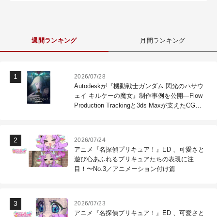
週間ランキング
月間ランキング
2026/07/28
Autodeskが『機動戦士ガンダム 閃光のハサウ
ェイ キルケーの魔女』制作事例を公開―Flow
Production Trackingと3ds Maxが支えたCG制
作現場
2026/07/24
アニメ『名探偵プリキュア！』ED 、可愛さと
遊び心あふれるプリキュアたちの表現に注
目！〜No.3／アニメーション付け篇
2026/07/23
アニメ『名探偵プリキュア！』ED 、可愛さと