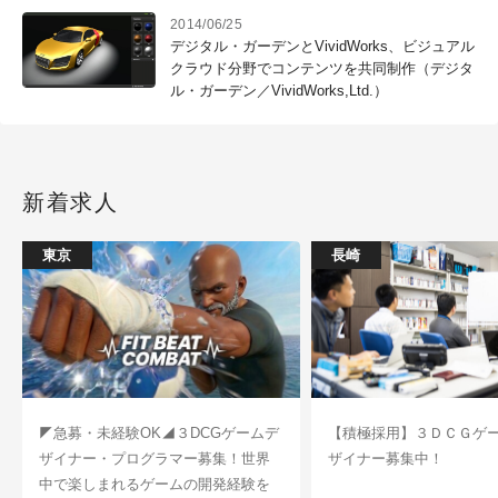
2014/06/25
デジタル・ガーデンとVividWorks、ビジュアル
クラウド分野でコンテンツを共同制作（デジタ
ル・ガーデン／VividWorks,Ltd.）
新着求人
東京
長崎
◤急募・未経験OK◢３DCGゲームデ
【積極採用】３ＤＣＧゲ
ザイナー・プログラマー募集！世界
ザイナー募集中！
中で楽しまれるゲームの開発経験を