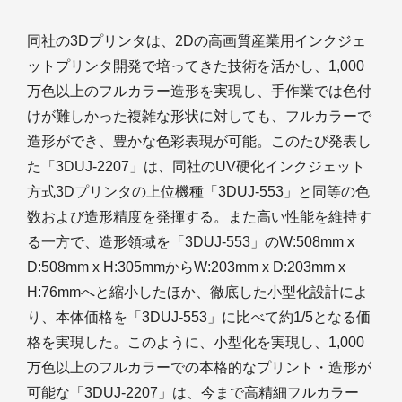
同社の3Dプリンタは、2Dの高画質産業用インクジェ
ットプリンタ開発で培ってきた技術を活かし、1,000
万色以上のフルカラー造形を実現し、手作業では色付
けが難しかった複雑な形状に対しても、フルカラーで
造形ができ、豊かな色彩表現が可能。このたび発表し
た「3DUJ-2207」は、同社のUV硬化インクジェット
方式3Dプリンタの上位機種「3DUJ-553」と同等の色
数および造形精度を発揮する。また高い性能を維持す
る一方で、造形領域を「3DUJ-553」のW:508mm x
D:508mm x H:305mmからW:203mm x D:203mm x
H:76mmへと縮小したほか、徹底した小型化設計によ
り、本体価格を「3DUJ-553」に比べて約1/5となる価
格を実現した。このように、小型化を実現し、1,000
万色以上のフルカラーでの本格的なプリント・造形が
可能な「3DUJ-2207」は、今まで高精細フルカラー