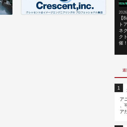
2026
【
ト
ネ
ク
催
週
ア
、
ア
ニ