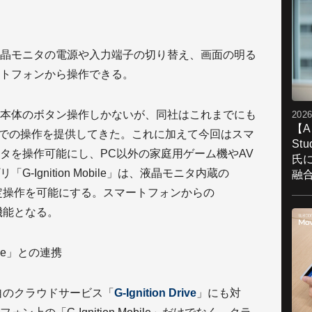
晶モニタの電源や入力端子の切り替え、画面の明る
トフォンから操作できる。
本体のボタン操作しかないが、同社はこれまでにも
2026
【A
ア経由での操作を提供してきた。これに加えて今回はスマ
St
タを操作可能にし、PC以外の家庭用ゲーム機やAV
氏
Ignition Mobile」は、液晶モニタ内蔵の
融
の設定操作を可能にする。スマートフォンからの
の機能となる。
ive」との連携
自のクラウドサービス「
G-Ignition Drive
」にも対