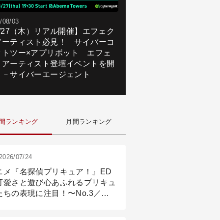
/08/03
8/27（木）リアル開催】エフェク
アーティスト必見！ サイバーコ
クトツー×アプリボット エフェ
トアーティスト登壇イベントを開
！－サイバーエージェント
間ランキング
月間ランキング
2026/07/24
ニメ『名探偵プリキュア！』ED
可愛さと遊び心あふれるプリキュ
たちの表現に注目！〜No.3／ア
メーション付け篇