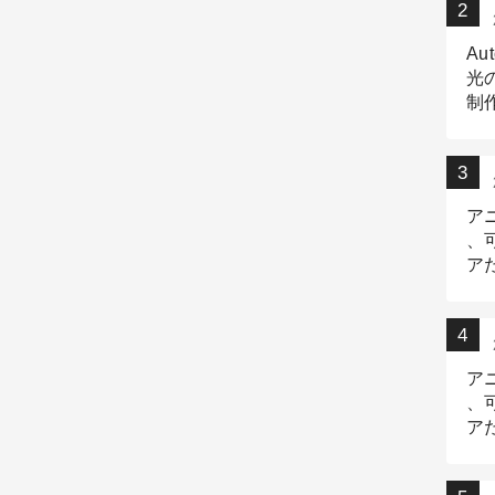
Au
光
制作
Tr
作
ア
、
ア
デ
ア
、
ア
出