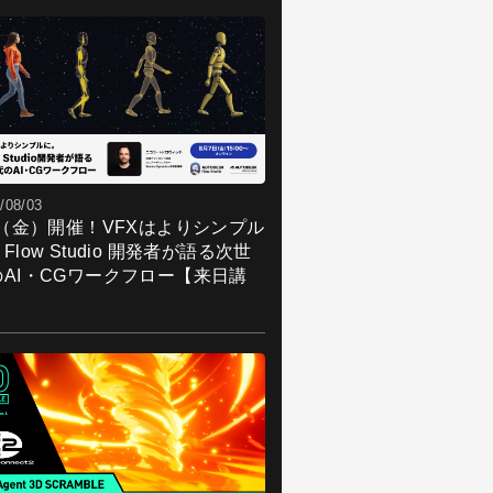
/08/03
7（金）開催！VFXはよりシンプル
Flow Studio 開発者が語る次世
のAI・CGワークフロー【来日講
】