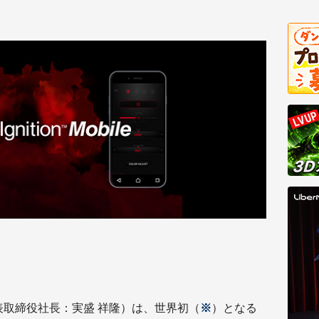
取締役社長：実盛 祥隆）は、世界初（
※
）となる