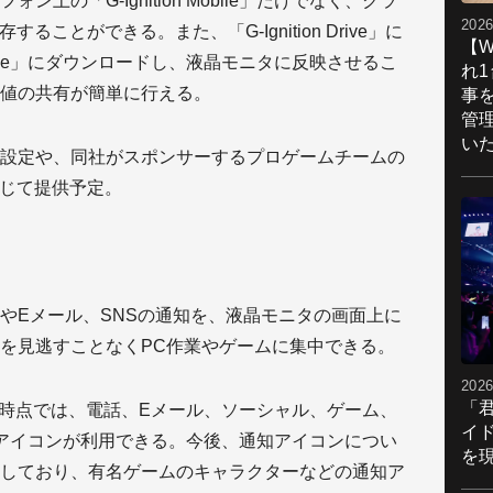
上の「G-Ignition Mobile」だけでなく、クラ
2026
も保存することができる。また、「G-Ignition Drive」に
【W
 Mobile」にダウンロードし、液晶モニタに反映させるこ
れ
値の共有が簡単に行える。
事
管
い
設定や、同社がスポンサーするプロゲームチームの
」を通じて提供予定。
やEメール、SNSの通知を、液晶モニタの画面上に
を見逃すことなくPC作業やゲームに集中できる。
2026
「
の発売時点では、電話、Eメール、ソーシャル、ゲーム、
イ
アイコンが利用できる。今後、通知アイコンについ
を現
しており、有名ゲームのキャラクターなどの通知ア