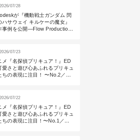
2026/07/28
todeskが『機動戦士ガンダム 閃
のハサウェイ キルケーの魔女』
事例を公開―Flow Production
ackingと3ds Maxが支えたCG制
現場
2026/07/23
ニメ『名探偵プリキュア！』ED
可愛さと遊び心あふれるプリキュ
たちの表現に注目！ 〜No.2／モ
リング＆リギング篇
2026/07/22
ニメ『名探偵プリキュア！』ED
可愛さと遊び心あふれるプリキュ
たちの表現に注目！〜No.1／演
篇