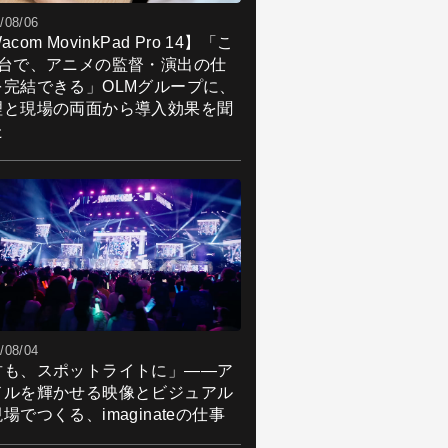
/08/06
acom MovinkPad Pro 14】「こ
1台で、アニメの監督・演出の仕
を完結できる」OLMグループに、
理と現場の両面から導入効果を聞
た
/08/04
君も、スポットライトに」――ア
ドルを輝かせる映像とビジュアル
場でつくる、imaginateの仕事