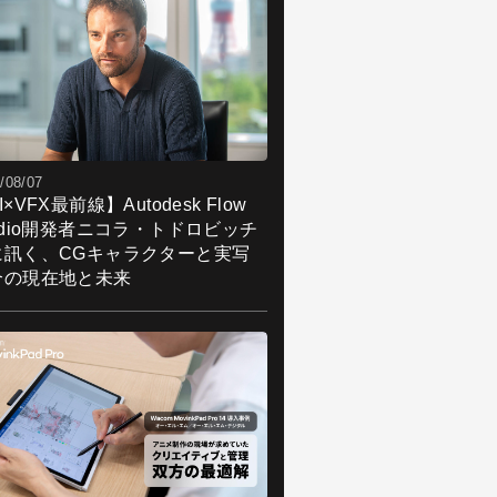
/08/07
I×VFX最前線】Autodesk Flow
udio開発者ニコラ・トドロビッチ
に訊く、CGキャラクターと実写
合の現在地と未来