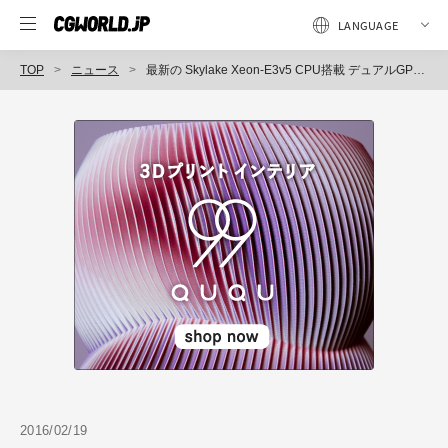
TOP
ニュース
最新の Skylake Xeon-E3v5 CPU搭載 デュアルGPU対応ワークステーション「MousePro W4000」シリーズ発売 ～ 安心の国内生産・国内サポート、3DCG／3DCAD／BIM-VR開発／映像編集に最適 ～（マウスコンピューター）
2016/02/19