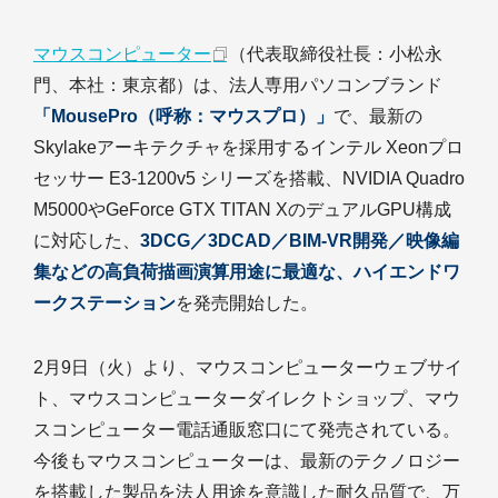
マウスコンピューター
（代表取締役社長：小松永
門、本社：東京都）は、法人専用パソコンブランド
「MousePro（呼称：マウスプロ）」
で、最新の
Skylakeアーキテクチャを採用するインテル Xeonプロ
セッサー E3-1200v5 シリーズを搭載、NVIDIA Quadro
M5000やGeForce GTX TITAN XのデュアルGPU構成
に対応した、
3DCG／3DCAD／BIM-VR開発／映像編
集などの高負荷描画演算用途に最適な、ハイエンドワ
ークステーション
を発売開始した。
2月9日（火）より、マウスコンピューターウェブサイ
ト、マウスコンピューターダイレクトショップ、マウ
スコンピューター電話通販窓口にて発売されている。
今後もマウスコンピューターは、最新のテクノロジー
を搭載した製品を法人用途を意識した耐久品質で、万