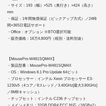
・サイズ：193（幅）×525（奥行き）×424（高さ）
mm
・保証：1年間無償保証（ピックアップ方式）／24時
間×365日電話サポート
・Office：オプション ※BTO選択可能
・販売価格：16万4,800円（税別・送料別途）
【MousePro-W481SQM4X】
・製品型番：MousePro-W481SQM4X
・OS：Windows 8.1 Pro Update 64ビット
・プロセッサー：インテル Xeon プロセッサー E3-
1230v5（4コア／8スレッド／3.40GHz[最大3.80GHz]
／8MBキャッシュ）
・チップセット：インテル C236 チップセット
・メインメモリ：32GB DDR4 ECC 対応（16GB×2）