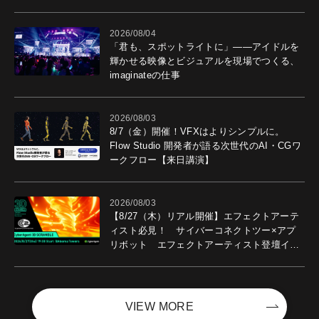
導入効果を聞いた
2026/08/04
「君も、スポットライトに」――アイドルを
輝かせる映像とビジュアルを現場でつくる、
imaginateの仕事
2026/08/03
8/7（金）開催！VFXはよりシンプルに。
Flow Studio 開発者が語る次世代のAI・CGワ
ークフロー【来日講演】
2026/08/03
【8/27（木）リアル開催】エフェクトアーテ
ィスト必見！ サイバーコネクトツー×アプ
リボット エフェクトアーティスト登壇イベ
ントを開催！－サイバーエージェント
VIEW MORE