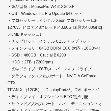
・製品型番：MousePro-W481XGTXF
・OS：Windows 8.1 Pro Update 64ビット
・プロセッサー：インテル Xeon プロセッサー E3-
1270v5（4コア／8スレッド／3.60GHz[最大4.00GHz]
／8MBキャッシュ）
・チップセット：インテル C236 チップセット
・メインメモリ：64GB DDR4 ECC 対応（16GB×4）
・SSD：480GB（Crucial BX200）
・HDD：2TB（7200rpm）
・光学ドライブ：DVDスーパーマルチドライブ
・グラフィックス／出力ポート：NVIDIA GeForce
GTX
TITAN X （12GB）／DisplayPort×3、DVI-Iポート×1
・ディスプレイ：オプション ※BTO選択可能
・サウンド／入出力ポート：ハイ・ディニション・オ
ーディオ／ヘッドフォン（前面×1）、マイク（前面