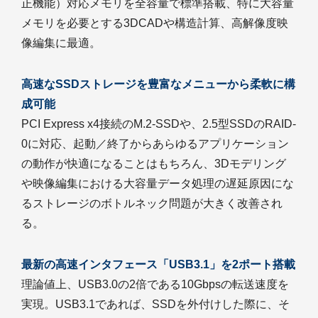
正機能）対応メモリを全容量で標準搭載、特に大容量
メモリを必要とする3DCADや構造計算、高解像度映
像編集に最適。
高速なSSDストレージを豊富なメニューから柔軟に構
成可能
PCI Express x4接続のM.2-SSDや、2.5型SSDのRAID-
0に対応、起動／終了からあらゆるアプリケーション
の動作が快適になることはもちろん、3Dモデリング
や映像編集における大容量データ処理の遅延原因にな
るストレージのボトルネック問題が大きく改善され
る。
最新の高速インタフェース「USB3.1」を2ポート搭載
理論値上、USB3.0の2倍である10Gbpsの転送速度を
実現。USB3.1であれば、SSDを外付けした際に、そ