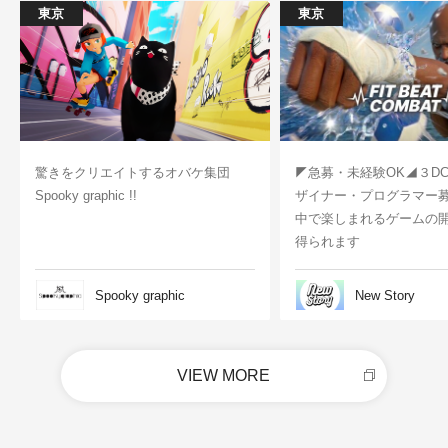
東京
東京
驚きをクリエイトするオバケ集団
◤急募・未経験OK◢３D
Spooky graphic !!
ザイナー・プログラマー
中で楽しまれるゲームの
得られます
Spooky graphic
New Story
VIEW MORE