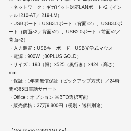
・ネットワーク：ギガビット対応LANポート×2（イン
テル i210-AT／i219-LM）
・USBポート：USB3.1ポート（背面×2）、USB3.0ポ
ート（前面×2／背面×2）、USB2.0ポート（前面×2／
背面×2）
・入力装置：USBキーボード、USB光学式マウス
・電源：900W（80PLUS GOLD）
・サイズ：193（幅）×525（奥行き）×424（高さ）
mm
・保証：1年間無償保証（ピックアップ方式）／24時
間×365日電話サポート
・Office：オプション ※BTO選択可能
・販売価格：27万9,800円（税別・送料別途）
【MousePro-W481XGTXF】