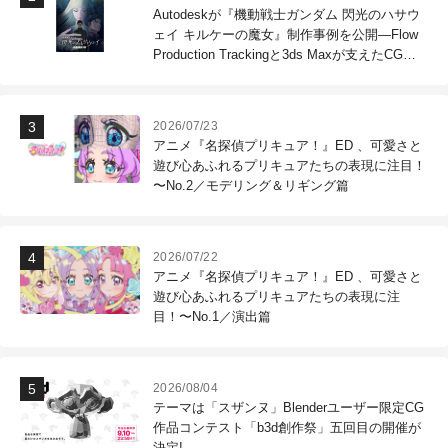
Autodeskが『機動戦士ガンダム 閃光のハサウ
ェイ キルケーの魔女』制作事例を公開―Flow
Production Trackingと3ds Maxが支えたCG制
作現場
2026/07/23
アニメ『名探偵プリキュア！』ED 、可愛さと
遊び心あふれるプリキュアたちの表現に注目！
〜No.2／モデリング＆リギング篇
2026/07/22
アニメ『名探偵プリキュア！』ED 、可愛さと
遊び心あふれるプリキュアたちの表現に注
目！〜No.1／演出篇
2026/08/04
テーマは「スザンヌ」Blenderユーザー限定CG
作品コンテスト「b3d創作祭」五回目の開催が
決定!