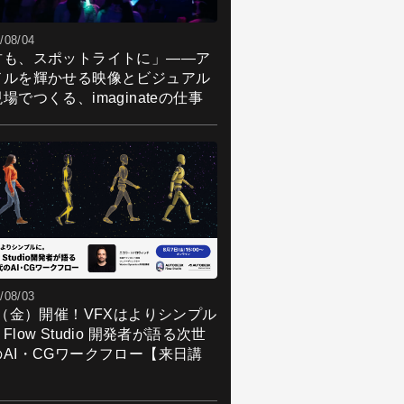
/08/04
君も、スポットライトに」――ア
ドルを輝かせる映像とビジュアル
場でつくる、imaginateの仕事
/08/03
7（金）開催！VFXはよりシンプル
Flow Studio 開発者が語る次世
のAI・CGワークフロー【来日講
】