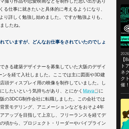
マ撮り作品や恋愛映画などを制作した思い出があり
つくる仕事に就きたいと具体的に考えるようになり、
をより詳しく勉強し始めました。ですが勉強よりも、
ましたね。
れていますが、どんなお仕事をされていたのでしょ
2026
【
ト
できる建築デザイナーを募集していた大阪のデザイ
ネ
ターンを経て入社しました。ここでは主に図面や3D建
ク
店頭ディスプレイ用の映像を制作していました。し
催
にしたいという気持ちがあり、とにかく
Maya
に
阪の3DCG制作会社に転職しました。この会社では
背景モデリング、アニメーションなどをおそよ4年
アアップを目指して上京し、フリーランスを経てデ
の頃から、プロジェクト・リーダーやパイプライン