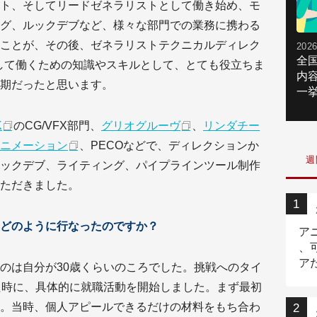
ト、そしてリードゼネラリストとして働き始め、モ
グ、ルックデブなど、様々な部門での業務に携わる
ことが、その後、ゼネラリストテクニカルディレク
2026
全
して働くための知識やスキルとして、とても役立ちま
内
期だったと思います。
一挙
K
のCG/VFX部門、
グリオグルーヴ
、
リンダチー
ニメーション
、PECOなどで、ディレクションか
週
ックデブ、ライティング、パイプラインツール制作
ただきました。
どのように行なったのですか？
ア
、
ア
のは自分が30歳くらいのころでした。挑戦へのタイ
ニ
た時に、具体的に就職活動を開始しました。まず最初
。当時、個人アピールできるだけの材料をもち合わ