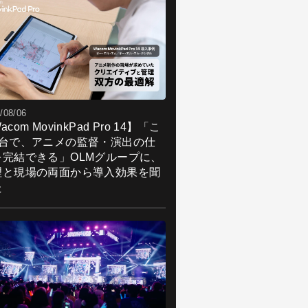
/08/06
acom MovinkPad Pro 14】「こ
1台で、アニメの監督・演出の仕
を完結できる」OLMグループに、
理と現場の両面から導入効果を聞
た