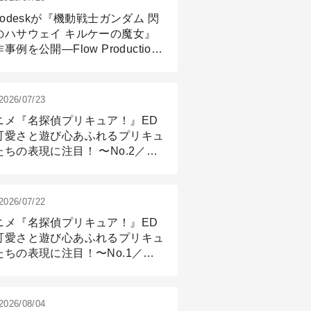
todeskが『機動戦士ガンダム 閃
のハサウェイ キルケーの魔女』
事例を公開―Flow Production
ackingと3ds Maxが支えたCG制
現場
2026/07/23
ニメ『名探偵プリキュア！』ED
可愛さと遊び心あふれるプリキュ
たちの表現に注目！ 〜No.2／モ
リング＆リギング篇
2026/07/22
ニメ『名探偵プリキュア！』ED
可愛さと遊び心あふれるプリキュ
たちの表現に注目！〜No.1／演
篇
2026/08/04