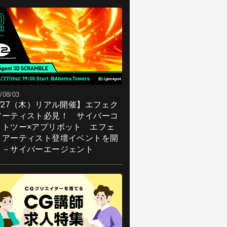
/08/03
8/27（木）リアル開催】エフェク
アーティスト必見！ サイバーコ
クトツー×アプリボット エフェ
トアーティスト登壇イベントを開
！－サイバーエージェント