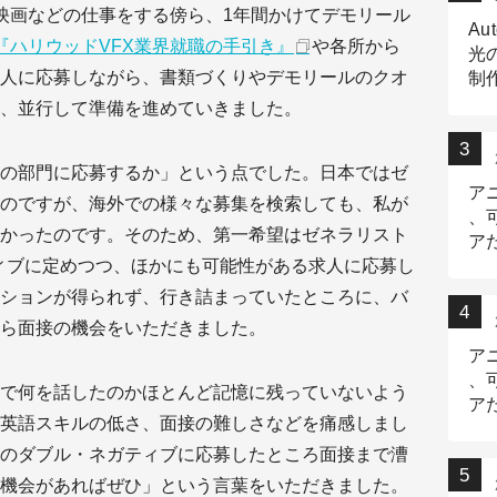
映画などの仕事をする傍ら、1年間かけてデモリール
Au
『ハリウッドVFX業界就職の手引き』
や各所から
光
人に応募しながら、書類づくりやデモリールのクオ
制作
Tr
、並行して準備を進めていきました。
作
の部門に応募するか」という点でした。日本ではゼ
ア
のですが、海外での様々な募集を検索しても、私が
、
かったのです。そのため、第一希望はゼネラリスト
ア
ィブに定めつつ、ほかにも可能性がある求人に応募し
デ
ションが得られず、行き詰まっていたところに、バ
ら面接の機会をいただきました。
ア
、
で何を話したのかほとんど記憶に残っていないよう
ア
英語スキルの低さ、面接の難しさなどを痛感しまし
出
のダブル・ネガティブに応募したところ面接まで漕
機会があればぜひ」という言葉をいただきました。