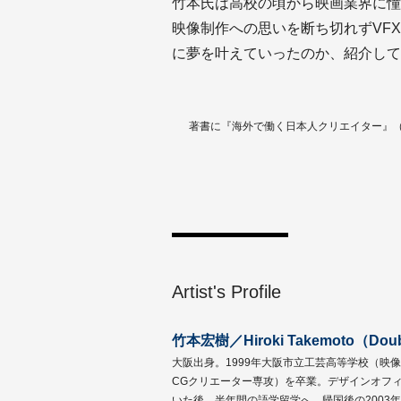
竹本氏は高校の頃から映画業界に憧
映像制作への思いを断ち切れずVF
に夢を叶えていったのか、紹介して
著書に『海外で働く日本人クリエイター』（
Artist's Profile
竹本宏樹／Hiroki Takemoto（Double
大阪出身。1999年大阪市立工芸高等学校（映
CGクリエーター専攻）を卒業。デザインオフィ
いた後、半年間の語学留学へ。帰国後の2003