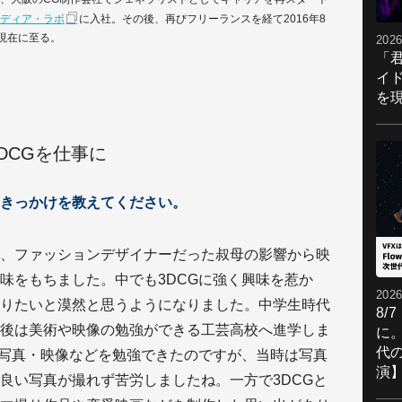
ディア・ラボ
に入社。その後、再びフリーランスを経て2016年8
現在に至る。
2026
「
イ
を現
DCGを仕事に
きっかけを教えてください。
、ファッションデザイナーだった叔母の影響から映
味をもちました。中でも3DCGに強く興味を惹か
2026
りたいと漠然と思うようになりました。中学生時代
8/
後は美術や映像の勉強ができる工芸高校へ進学しま
に。
代
・写真・映像などを勉強できたのですが、当時は写真
演
良い写真が撮れず苦労しましたね。一方で3DCGと