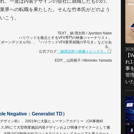
れ、一度は内装デザインの会社に就職したものの、
X業界への転職を果たした。そんな竹本氏がどのよう
いこう。
TEXT＿鍋 潤太郎 / Jyuntaro Nabe
ハリウッドを拠点とするVFX専門の映像ジャーナリスト。
ボーンデジタル刊）、『ハリウッドVFX業界就職の手引き』などがあ
る。
2026
公式ブログ
「鍋潤太郎☆映像トピックス」
【W
EDIT＿山田桃子 / Momoko Yamada
れ
事
管
い
 Negative：Generalist TD）
像デザイン科）、2001年に大阪ヒューマンアカデミー（OA事務科
スJINにて大型商業施設内装デザインおよび映像デザイナーとして働
年、大阪のCG制作会社でジェネラリストとしてキャリアを再スタート