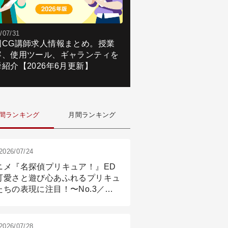
/07/31
国CG講師求人情報まとめ。授業
容、使用ツール、ギャランティを
紹介【2026年6月更新】
間ランキング
月間ランキング
2026/07/24
ニメ『名探偵プリキュア！』ED
可愛さと遊び心あふれるプリキュ
たちの表現に注目！〜No.3／ア
メーション付け篇
2026/07/28