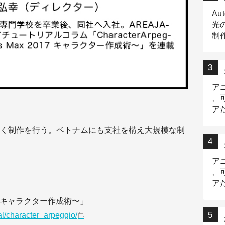
Au
光
制作
Tr
作
ア
、
ア
デ
く制作を行う。ベトナムにも支社を構え大規模な制
ア
、
ア
出
x 2017 キャラクター作成術〜」
ial/character_arpeggio/