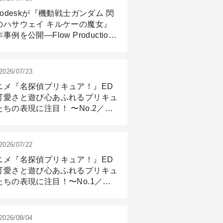
todeskが『機動戦士ガンダム 閃
のハサウェイ キルケーの魔女』
事例を公開―Flow Production
ackingと3ds Maxが支えたCG制
現場
2026/07/23
ニメ『名探偵プリキュア！』ED
可愛さと遊び心あふれるプリキュ
たちの表現に注目！ 〜No.2／モ
リング＆リギング篇
2026/07/22
ニメ『名探偵プリキュア！』ED
可愛さと遊び心あふれるプリキュ
たちの表現に注目！〜No.1／演
篇
2026/08/04