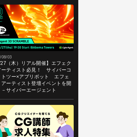
/08/03
8/27（木）リアル開催】エフェク
アーティスト必見！ サイバーコ
クトツー×アプリボット エフェ
トアーティスト登壇イベントを開
！－サイバーエージェント