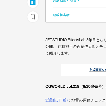
完成動画＜地雷＞
連載担当者
JETSTUDIO EffectsLab.
公開。 連載担当の近藤啓太氏とチ
て紹介します。
完成動画を
CGWORLD vol.218（9/10
近藤(以下 近)
：地雷の原稿チェック