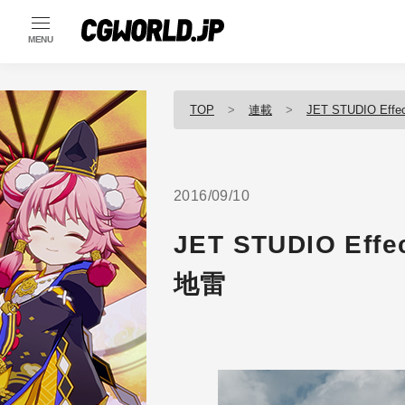
MENU
TOP
連載
JET STUDIO Effe
2016/09/10
JET STUDIO Effe
地雷