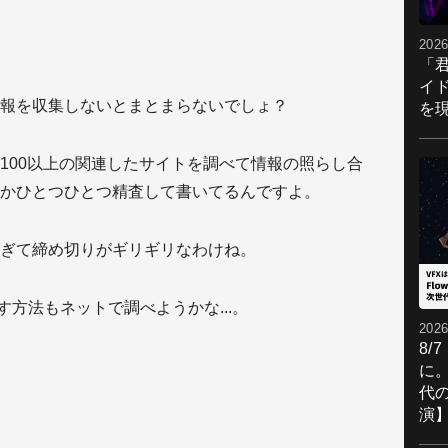
2026
「
イ
報を収集しないとまとまらないでしょ？
を現
100以上の関連したサイトを調べて情報の照らし合
かひとつひとつ精査して書いてるんですよ。
ぎて締め切りがギリギリなわけね。
す方法もネットで調べようかな...。
2026
8/
に。
代
演