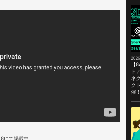
2026
【
ト
ネ
ク
催
218にて掲載中