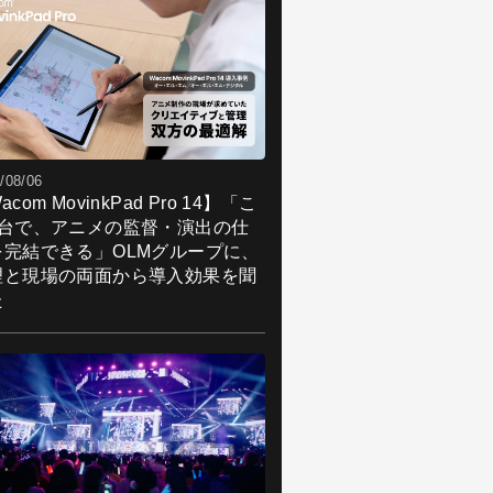
/08/06
acom MovinkPad Pro 14】「こ
1台で、アニメの監督・演出の仕
を完結できる」OLMグループに、
理と現場の両面から導入効果を聞
た