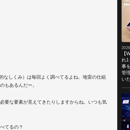
。
2026
【W
れ
事
管
物理的なしくみ）は毎回よく調べてるよね。地雷の仕組
い
のもあるんだー。
必要な要素が見えてきたりしますからね。いつも気
べてるの？