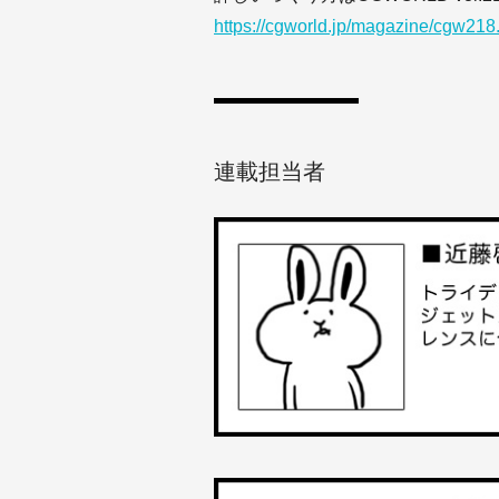
https://cgworld.jp/magazine/cgw218
連載担当者