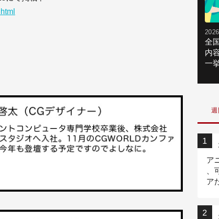
.html
2026
全
内
一挙
週
ア
、
ア
ニ