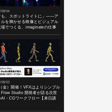
/08/04
君も、スポットライトに」――ア
ドルを輝かせる映像とビジュアル
場でつくる、imaginateの仕事
/08/03
7（金）開催！VFXはよりシンプル
Flow Studio 開発者が語る次世
のAI・CGワークフロー【来日講
】