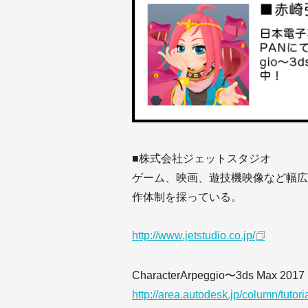
■株式会社ジェットスタジオ
ゲーム、映画、遊技機映像など幅広
作体制を採っている。
http://www.jetstudio.co.jp/
CharacterArpeggio〜3ds Ma
http://area.autodesk.jp/column/tutor