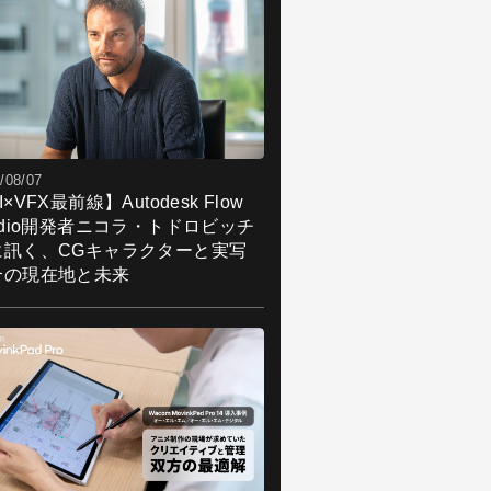
/08/07
I×VFX最前線】Autodesk Flow
udio開発者ニコラ・トドロビッチ
に訊く、CGキャラクターと実写
合の現在地と未来