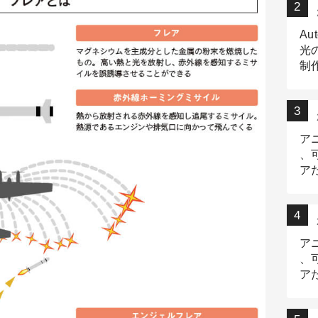
Au
光
制作
Tr
作
ア
、
ア
デ
ア
、
ア
出