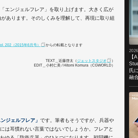
「エンジェルフレア」を取り上げます。大きく広が
由があります。そのしくみを理解して、再現に取り組
」vol. 202（2015年6月号）
からの転載となります
2026
【A
TEXT＿近藤啓太（
ジェットスタジオ
）
St
EDIT＿小村仁美 / Hitomi Komura（CGWORLD）
氏
融
エンジェルフレア」
です。筆者もそうですが、兵器や
には耳慣れない言葉ではないでしょうか。フレアと
わゆる「防衛兵器」のひとつになります。戦闘機に