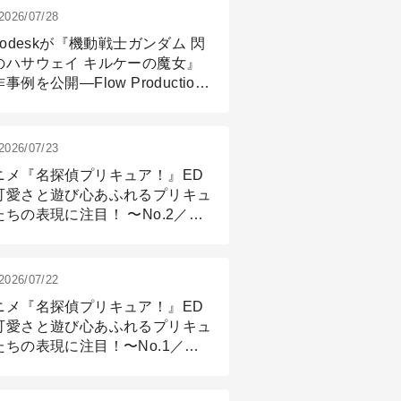
2026/07/28
todeskが『機動戦士ガンダム 閃
のハサウェイ キルケーの魔女』
事例を公開―Flow Production
ackingと3ds Maxが支えたCG制
現場
2026/07/23
ニメ『名探偵プリキュア！』ED
可愛さと遊び心あふれるプリキュ
たちの表現に注目！ 〜No.2／モ
リング＆リギング篇
2026/07/22
ニメ『名探偵プリキュア！』ED
可愛さと遊び心あふれるプリキュ
たちの表現に注目！〜No.1／演
篇