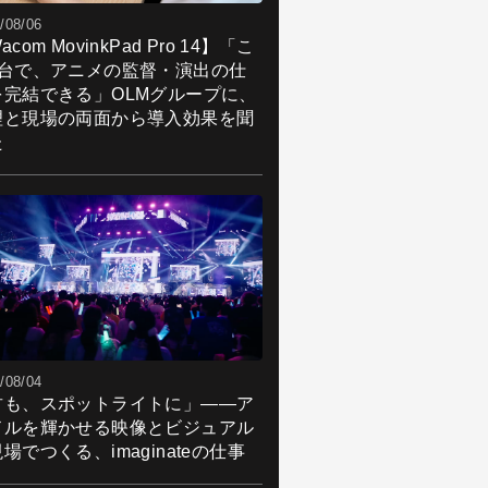
/08/06
acom MovinkPad Pro 14】「こ
1台で、アニメの監督・演出の仕
を完結できる」OLMグループに、
理と現場の両面から導入効果を聞
た
/08/04
君も、スポットライトに」――ア
ドルを輝かせる映像とビジュアル
場でつくる、imaginateの仕事