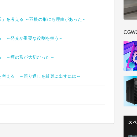
発展」を考える ～羽根の形にも理由があった～
CGW
える ～発光が重要な役割を担う～
える ～煙の形が大切だった～
」を考える ～照り返しを綺麗に出すには～
ス