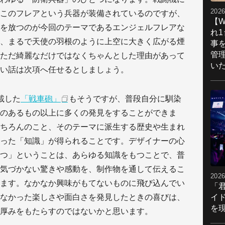
2026
このフレアという兵器が装備されているのですが、
【W
を放つのが今回のテーマであるエンジェルフレアな
れ
、まるで天使の羽根のように上空に大きく広がる煙
事
管
ただ綺麗なだけではなくちゃんとした理由があって
い
い話は次項へ任せるとしましょう。
載した
「戦車砲」
もそうですが、普段自分に馴染
のあるもの以上に多くの発見をすることができま
ちろんのこと、そのテーマに派生する歴史や生まれ
った「知識」が得られることです。デザイナーの心
つ」ということは、あらゆる知識をもつことで、普
気づかない驚きや感動を、制作物を通して伝えるこ
2026
ます。なかなか興味がもてないものに飛び込んでい
「
イ
なかった楽しさや面白さを発見したときの喜びは、
を現
厚みをもたらすのではないかと思います。