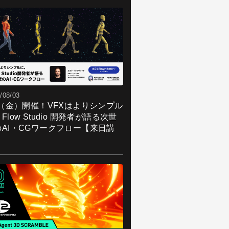
/08/03
7（金）開催！VFXはよりシンプル
Flow Studio 開発者が語る次世
のAI・CGワークフロー【来日講
】