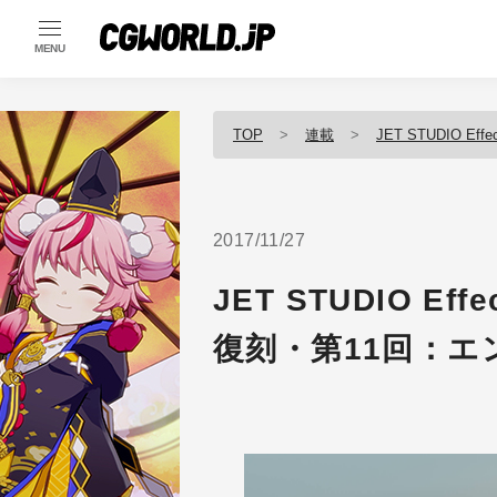
MENU
TOP
連載
JET STUDIO Effec
2017/11/27
JET STUDIO Effec
復刻・第11回：エ