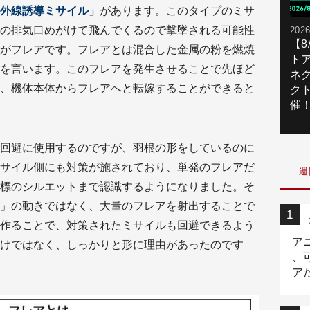
外線誘導ミサイル」
があります。このタイプのミサ
の排気口めがけて飛んでくるので撃墜される可能性
2026
【
がフレアです。フレアとは混合した金属の粉を燃焼
ト
を言います。このフレアを発生させることで先ほど
ネ
、機体本体からフレアへと転嫁することができると
ク
催
回避に使用するのですが、羽根の形をしているのに
サイル側にも対策が施されており、単発のフレアだ
週
標のシルエットまで認識するようになりました。そ
」の動きではなく、大量のフレアを射出することで
作ることで、対策されたミサイルも回避できるよう
ア
けではなく、しっかりと形に理由があったのです
、
ア
ニ