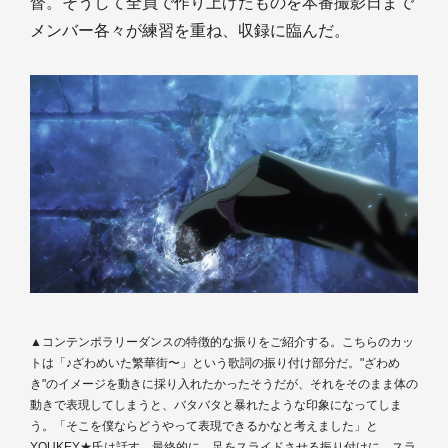
督。そうして全員で作り上げたものを本番撮影日まで
メンバー各々が練習を重ね、収録に臨んだ。
▲コンテンポラリーダンスの特徴的な振りをご紹介する。こちらのカッ
トは「♪ざわめいた繁華街〜」という歌詞の振り付け部分だ。"ざわめ
き"のイメージを動きに採り入れたかったそうだが、それをそのまま体の
動きで表現してしまうと、バタバタと暴れたような印象になってしま
う。「そこを僕ならどうやって表現できるかなと考えました」と
YOUKEY★氏は話す。最終的に、足をスライドさせる振り付けに。スラ