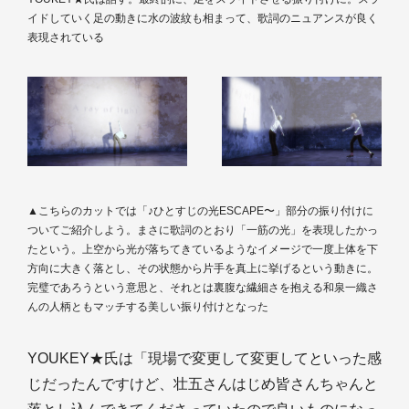
イドしていく足の動きに水の波紋も相まって、歌詞のニュアンスが良く
表現されている
▲こちらのカットでは「♪ひとすじの光ESCAPE〜」部分の振り付けに
ついてご紹介しよう。まさに歌詞のとおり「一筋の光」を表現したかっ
たという。上空から光が落ちてきているようなイメージで一度上体を下
方向に大きく落とし、その状態から片手を真上に挙げるという動きに。
完璧であろうという意思と、それとは裏腹な繊細さを抱える和泉一織さ
んの人柄ともマッチする美しい振り付けとなった
YOUKEY★氏は「現場で変更して変更してといった感
じだったんですけど、壮五さんはじめ皆さんちゃんと