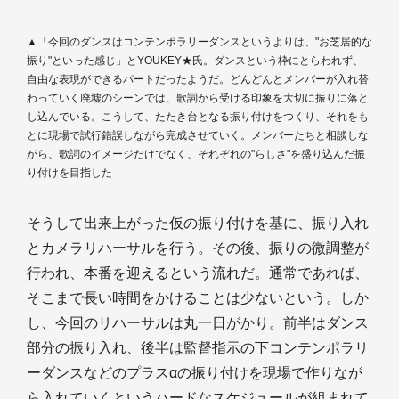
▲「今回のダンスはコンテンポラリーダンスというよりは、"お芝居的な
振り"といった感じ」とYOUKEY★氏。ダンスという枠にとらわれず、
自由な表現ができるパートだったようだ。どんどんとメンバーが入れ替
わっていく廃墟のシーンでは、歌詞から受ける印象を大切に振りに落と
し込んでいる。こうして、たたき台となる振り付けをつくり、それをも
とに現場で試行錯誤しながら完成させていく。メンバーたちと相談しな
がら、歌詞のイメージだけでなく、それぞれの"らしさ"を盛り込んだ振
り付けを目指した
そうして出来上がった仮の振り付けを基に、振り入れ
とカメラリハーサルを行う。その後、振りの微調整が
行われ、本番を迎えるという流れだ。通常であれば、
そこまで長い時間をかけることは少ないという。しか
し、今回のリハーサルは丸一日がかり。前半はダンス
部分の振り入れ、後半は監督指示の下コンテンポラリ
ーダンスなどのプラスαの振り付けを現場で作りなが
ら入れていくというハードなスケジュールが組まれて