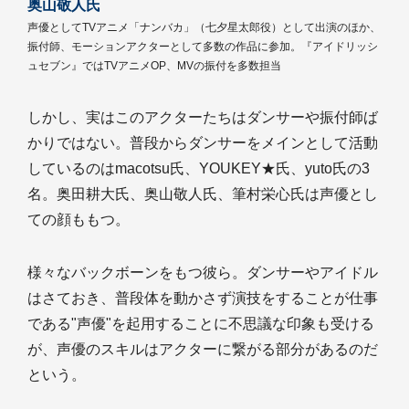
奥山敬人氏
声優としてTVアニメ「ナンバカ」（七夕星太郎役）として出演のほか、
振付師、モーションアクターとして多数の作品に参加。『アイドリッシ
ュセブン』ではTVアニメOP、MVの振付を多数担当
しかし、実はこのアクターたちはダンサーや振付師ば
かりではない。普段からダンサーをメインとして活動
しているのはmacotsu氏、YOUKEY★氏、yuto氏の3
名。奥田耕大氏、奥山敬人氏、筆村栄心氏は声優とし
ての顔ももつ。
様々なバックボーンをもつ彼ら。ダンサーやアイドル
はさておき、普段体を動かさず演技をすることが仕事
である"声優"を起用することに不思議な印象も受ける
が、声優のスキルはアクターに繋がる部分があるのだ
という。