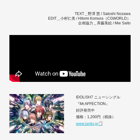
TEXT＿野澤 慧 / Satoshi Nozawa
EDIT＿小村仁美 / Hitomi Komura（CGWORLD）
企画協力＿斉藤美絵 / Mie Saito
IDOLiSH7 ニューシングル
『Mr.AFFECTiON』
好評発売中
価格：1,200円（税抜）
www.lantis.jp