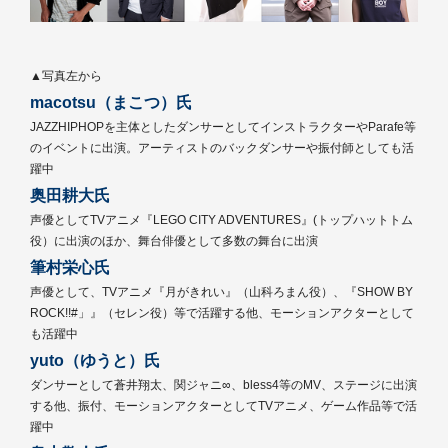
▲写真左から
macotsu（まこつ）氏
JAZZHIPHOPを主体としたダンサーとしてインストラクターやParafe等
のイベントに出演。アーティストのバックダンサーや振付師としても活
躍中
奥田耕大氏
声優としてTVアニメ『LEGO CITY ADVENTURES』(トップハットトム
役）に出演のほか、舞台俳優として多数の舞台に出演
筆村栄心氏
声優として、TVアニメ『月がきれい』（山科ろまん役）、『SHOW BY
ROCK!!#」』（セレン役）等で活躍する他、モーションアクターとして
も活躍中
yuto（ゆうと）氏
ダンサーとして蒼井翔太、関ジャニ∞、bless4等のMV、ステージに出演
する他、振付、モーションアクターとしてTVアニメ、ゲーム作品等で活
躍中