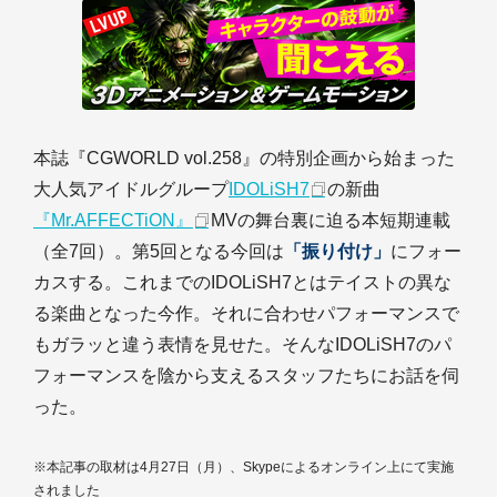
本誌『CGWORLD vol.258』の特別企画から始まった
大人気アイドルグループ
IDOLiSH7
の新曲
『Mr.AFFECTiON』
MVの舞台裏に迫る本短期連載
（全7回）。第5回となる今回は
「振り付け」
にフォー
カスする。これまでのIDOLiSH7とはテイストの異な
る楽曲となった今作。それに合わせパフォーマンスで
もガラッと違う表情を見せた。そんなIDOLiSH7のパ
フォーマンスを陰から支えるスタッフたちにお話を伺
った。
※本記事の取材は4月27日（月）、Skypeによるオンライン上にて実施
されました