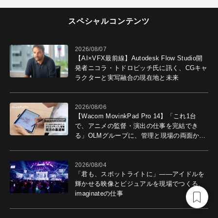
スペシャルコンテンツ
2026/08/07
【AI×VFX最前線】Autodesk Flow Studio開
発者ニコラ・トドロビッチ氏に訊く、CGキャ
ラクターと実写融合の現在地と未来
2026/08/06
【Wacom MovinkPad Pro 14】「これ1台
で、アニメの監督・演出の仕事を完結でき
る」OLMグループに、管理と現場の両面から
導入効果を聞いた
2026/08/04
「君も、スポットライトに」――アイドルを
輝かせる映像とビジュアルを現場でつくる、
imaginateの仕事