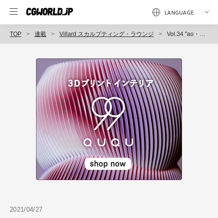
TOP
連載
Villard スカルプティング・ラウンジ
Vol.34 "ao・ao" Phantom beast [アオ・アオ 幻獣] ～Concept Model
2021/04/27