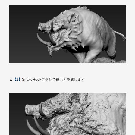
▲
【1】
SnakeHookブラシで被毛を作成します