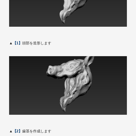
▲
【1】
頭部を造形します
▲
【2】
歯茎を作成します