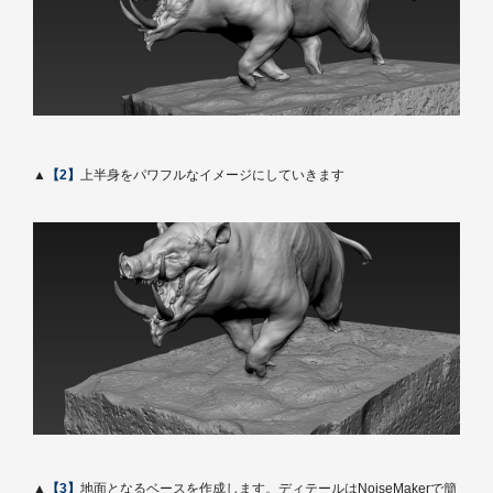
▲
【2】
上半身をパワフルなイメージにしていきます
▲
【3】
地面となるベースを作成します。ディテールはNoiseMakerで簡