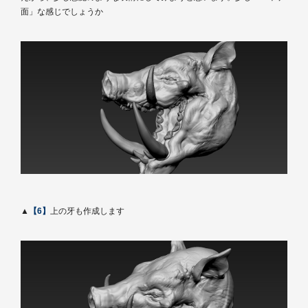
面」な感じでしょうか
▲
【6】
上の牙も作成します