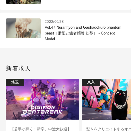
2022/06/28
Vol.47 Nurarihyon and Gashadokuro phantom
beast［滑瓢と餓者髑髏 幻獣］～Concept
Model
新着求人
埼玉
東京
【若手が輝く！新卒、中途大歓迎】
驚きをクリエイトするオ