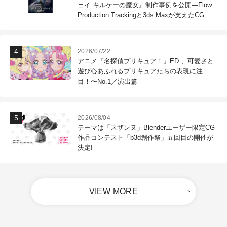
ェイ キルケーの魔女』制作事例を公開―Flow
Production Trackingと3ds Maxが支えたCG制
作現場
2026/07/22
アニメ『名探偵プリキュア！』ED 、可愛さと
遊び心あふれるプリキュアたちの表現に注
目！〜No.1／演出篇
2026/08/04
テーマは「スザンヌ」Blenderユーザー限定CG
作品コンテスト「b3d創作祭」五回目の開催が
決定!
VIEW MORE