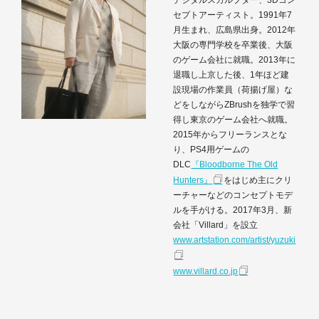
デジタルスカルプター、3Dコン
セプトアーティスト。1991年7
月生まれ、広島県出身。2012年
大阪の専門学校を卒業後、大阪
のゲーム会社に就職。2013年に
退職し上京した後、1年ほど建
設現場の作業員（荷揚げ屋）な
どをしながらZBrushを独学で習
得し東京のゲーム会社へ就職。
2015年からフリーランスとな
り、PS4用ゲームの
DLC
『Bloodborne The Old
Hunters』
をはじめ主にクリ
ーチャーなどのコンセプトモデ
ルを手がける。2017年3月、新
会社「Villard」を設立
www.artstation.com/artist/yuzuki
www.villard.co.jp