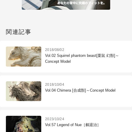
関連記事
2018/08/02
Vol.02 Squirrel phantom beast[栗鼠 幻獣]～
Concept Model
2018/10/04
Vol.04 Chimera [合成獣]～Concept Model
2023/10/24
Vol.57 Legend of Nue［鵺退治］