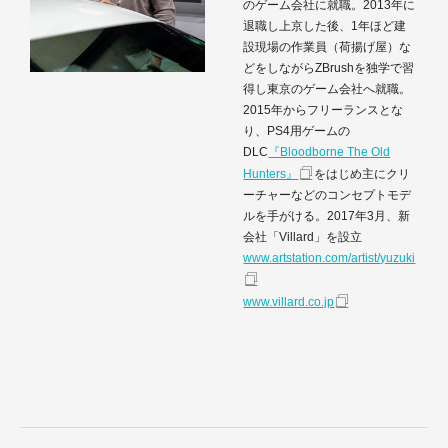
のゲーム会社に就職。2013年に
退職し上京した後、1年ほど建
設現場の作業員（荷揚げ屋）な
どをしながらZBrushを独学で習
得し東京のゲーム会社へ就職。
2015年からフリーランスとな
り、PS4用ゲームの
DLC
『Bloodborne The Old
Hunters』
をはじめ主にクリ
ーチャーなどのコンセプトモデ
ルを手がける。2017年3月、新
会社「Villard」を設立
www.artstation.com/artist/yuzuki
www.villard.co.jp