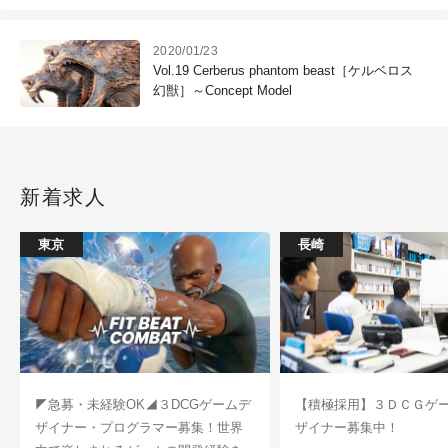
2020/01/23
Vol.19 Cerberus phantom beast［ケルベロス
幻獣］～Concept Model
新着求人
東京
長崎
◤急募・未経験OK◢３DCGゲームデ
【積極採用】３ＤＣＧゲ
ザイナー・プログラマー募集！世界
ザイナー募集中！