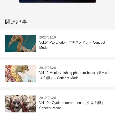
関連記事
2023/01/19
Vol.54 Pteranodon [プテラノドン]～Concept
Model
2019/06/28
Vol.12 Monkey fishing phantom beast［猿の釣
り 幻獣］～Concept Model
2019/04/26
Vol.10：Gyuki phantom beast［牛鬼 幻獣］～
Concept Model