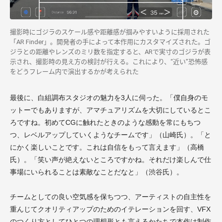
撮影時にゴジラのスケール感や距離感が掴みやすいように採用され
た
「AR Finder」。
開発者の手によって本作用にカスタマイズされた。
ゴ
ジラとの距離やレンズのミリ数を指定すると、ARで実寸のゴジラが表
示され、撮影時の見え方の検討が行える。これにより、“近い”恐怖感
をどうフレーム内で演出するかが考えられた
最後に、白組調布スタジオの魅力を3人に伺った。「僕自身のモ
ットーでもありますが、アマチュアリズムを大切にしているとこ
ろですね。初めてCGに触れたときのような感動を常にもちつ
つ、レベルアップしていくようなチームです」（山崎氏）。「と
にかく楽しいことです。これは自信をもって言えます」（高橋
氏）。「笑い声が絶えないところですかね。それだけ楽しんで仕
事場にいられることは素敵なことだなと」（渋谷氏）。
チームとしての良い空気感を保ちつつ、アーティストの自主性を
重んじてクオリティアップのためのイテレーションを回す、VFX
のつくり方としてひとつの理想形とも言えるかたちで本作は制作