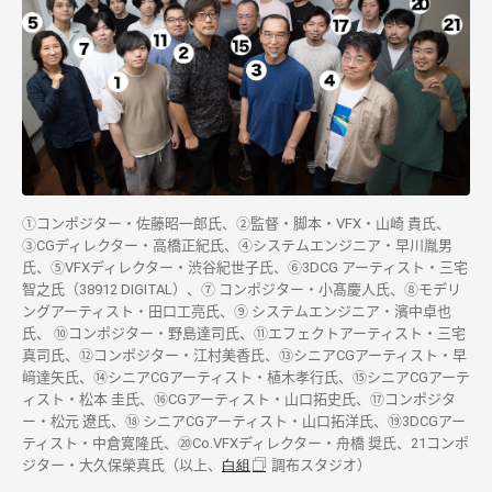
①コンポジター・佐藤昭一郎氏、②監督・脚本・VFX・山崎 貴氏、
③CGディレクター・高橋正紀氏、④システムエンジニア・早川胤男
氏、⑤VFXディレクター・渋谷紀世子氏、⑥3DCG アーティスト・三宅
智之氏（38912 DIGITAL）、⑦ コンポジター・小髙慶人氏、⑧モデリ
ングアーティスト・田口工亮氏、⑨ システムエンジニア・濱中卓也
氏、 ⑩コンポジター・野島達司氏、⑪エフェクトアーティスト・三宅
真司氏、⑫コンポジター・江村美香氏、⑬シニアCGアーティスト・早
﨑達矢氏、⑭シニアCGアーティスト・植木孝行氏、⑮シニアCGアーテ
ィスト・松本 圭氏、⑯CGアーティスト・山口拓史氏、⑰コンポジタ
ー・松元 遼氏、⑱ シニアCGアーティスト・山口拓洋氏、⑲3DCGアー
ティスト・中倉寛隆氏、⑳Co.VFXディレクター・舟橋 奨氏、21コンポ
ジター・大久保榮真氏（以上、
白組
調布スタジオ）