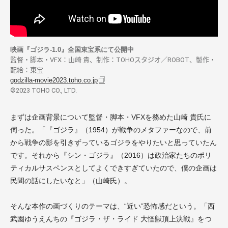
映画『ゴジラ-1.0』全国東宝系にて公開中
監督・脚本・VFX：山崎 貴、制作：TOHOスタジオ／ROBOT、製作・
配給：東宝
godzilla-movie2023.toho.co.jp
©2023 TOHO CO., LTD.
まずは企画背景について監督・脚本・VFXを務めた山崎 貴氏に
伺った。「『ゴジラ』（1954）が戦争のメタファーなので、前
から戦争の影を引きずっているゴジラをやりたいと思っていたん
です。それから『シン・ゴジラ』（2016）は政治家たちのポリ
ティカルサスペンスとしてよくできすぎていたので、僕の企画は
民間の話にしたいなと」（山崎氏）。
そんな本作の画づくりのテーマは、“近い”恐怖感だという。「西
武園ゆうえんちの『ゴジラ・ザ・ライド 大怪獣頂上決戦』をつ