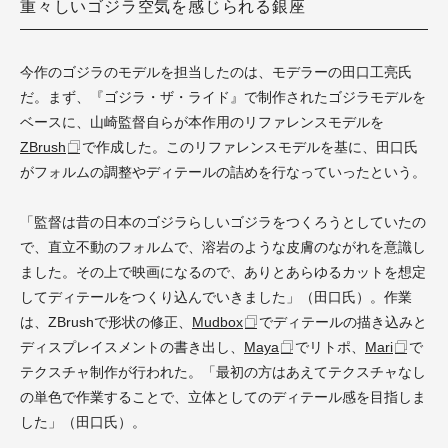
重々しいゴジラ空気を感じられる銀座
今作のゴジラのモデルを担当したのは、モデラーの田口工亮氏
だ。まず、『ゴジラ・ザ・ライド』で制作されたゴジラモデルを
ベースに、山崎監督自らが本作用のリファレンスモデルを
ZBrush
で作成した。このリファレンスモデルを基に、田口氏
がフォルムの調整やディテールの詰めを行なっていったという。
「監督は昔の日本のゴジラらしいゴジラをつくろうとしていたの
で、直立不動のフォルムで、溶岩のような皮膚のながれを意識し
ました。その上で映画になるので、ありとあらゆるカットを想定
してディテールをつくり込んでいきました」（田口氏）。作業
は、ZBrushで形状の修正、
Mudbox
でディテールの描き込みと
ディスプレイスメントの書き出し、
Maya
でリトポ、
Mari
で
テクスチャ制作が行われた。「最初の方はあえてテクスチャなし
の単色で作業することで、立体としてのディテール感を目指しま
した」（田口氏）。