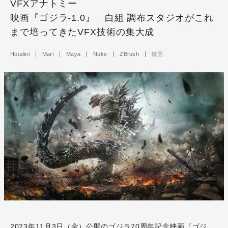
VFXアナトミー
映画『ゴジラ-1.0』 白組 調布スタジオがこれ
まで培ってきたVFX技術の集大成
Houdini
Mari
Maya
Nuke
ZBrush
映画
2023年11月3日（金）公開のゴジラ70周年記念映画
『ゴジ