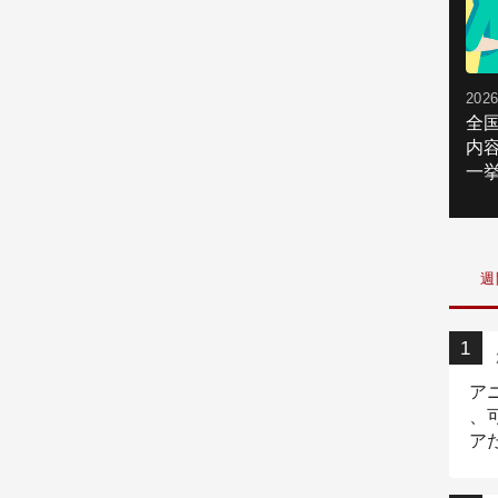
2026
全
内
一挙
週
ア
、
ア
ニ