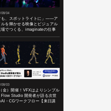
/08/04
君も、スポットライトに」――ア
ドルを輝かせる映像とビジュアル
場でつくる、imaginateの仕事
/08/03
7（金）開催！VFXはよりシンプル
Flow Studio 開発者が語る次世
のAI・CGワークフロー【来日講
】