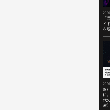
2026
「
イ
を現
2026
8/
に。
代
演