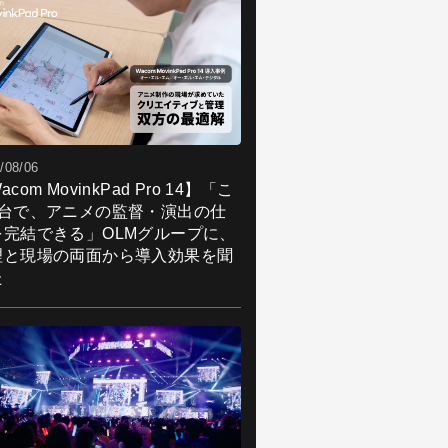
/08/06
acom MovinkPad Pro 14】「こ
1台で、アニメの監督・演出の仕
を完結できる」OLMグループに、
理と現場の両面から導入効果を聞
た