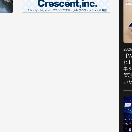
2026
【W
れ
事
管
い