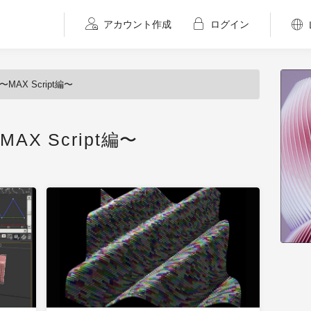
アカウント作成
ログイン
AX Script編〜
X Script編〜