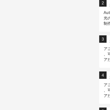
Au
光
制作
Tr
作
ア
、
ア
デ
ア
、
ア
出