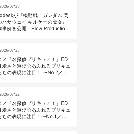
2026/07/28
todeskが『機動戦士ガンダム 閃
のハサウェイ キルケーの魔女』
事例を公開―Flow Production
ackingと3ds Maxが支えたCG制
現場
2026/07/23
ニメ『名探偵プリキュア！』ED
可愛さと遊び心あふれるプリキュ
たちの表現に注目！ 〜No.2／モ
リング＆リギング篇
2026/07/22
ニメ『名探偵プリキュア！』ED
可愛さと遊び心あふれるプリキュ
たちの表現に注目！〜No.1／演
篇