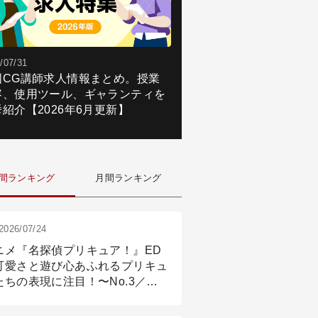
/07/31
国CG講師求人情報まとめ。授業
容、使用ツール、ギャランティを
紹介【2026年6月更新】
間ランキング
月間ランキング
2026/07/24
ニメ『名探偵プリキュア！』ED
可愛さと遊び心あふれるプリキュ
たちの表現に注目！〜No.3／ア
メーション付け篇