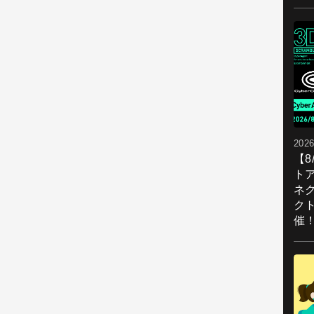
2026
【
ト
ネ
ク
催