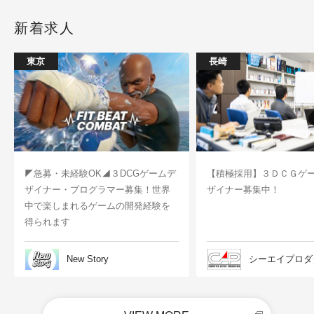
新着求人
東京
長崎
◤急募・未経験OK◢３DCGゲームデ
【積極採用】３ＤＣＧゲ
ザイナー・プログラマー募集！世界
ザイナー募集中！
中で楽しまれるゲームの開発経験を
得られます
New Story
シーエイプロダ