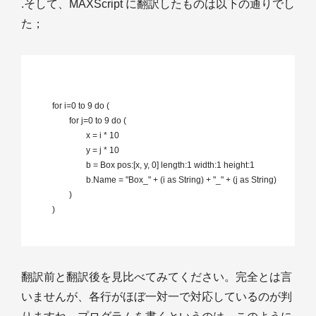
.そして、MAXScript に翻訳したものは以下の通りでし
た；
	for i=0 to 9 do (

		for j=0 to 9 do (

			x = i * 10

			y = j * 10

			b = Box pos:[x, y, 0] length:1 width:1 height:1

			b.Name = "Box_" + (i as String) + "_" + (j as String)

		)

	)

翻訳前と翻訳後を見比べてみてください。完全とは言
いませんが、各行がほぼ一対一で対応しているのが判