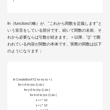
 )

fn（functionの略）が、"これから関数を定義します"と
いう宣言をしている部分です。続いて関数の名前、そ
れから必要ならば引数が続きます。 = 以降、"()" で囲
われている内容が関数の本体です。実際の関数は以下
のようになります；
 fn CreateBoxXYZ nx ny nz = (

	for i=0 to (nx-1) do (

		for j=0 to (ny-1) do (

			for k=0 to (nz-1) do (

				x = i * 10

				y = j * 10
