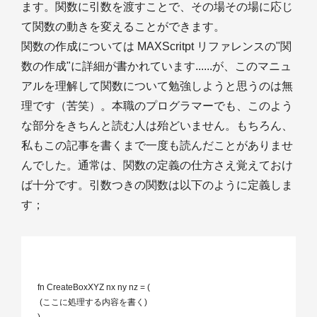
ます。関数に引数を渡すことで、その場その場に応じ
て関数の動きを変えることができます。
関数の作成については MAXScritpt リファレンスの"関
数の作成"に詳細が書かれています......が、このマニュ
アルを理解して関数について勉強しようと思うのは無
理です（苦笑）。本職のプログラマーでも、このよう
な部分をきちんと読む人は殆どいません。もちろん、
私もこの記事を書くまで一度も読んだことがありませ
んでした。通常は、関数の定義の仕方さえ覚えておけ
ば十分です。引数つきの関数は以下のように定義しま
す；
 fn CreateBoxXYZ nx ny nz = (

  (ここに処理する内容を書く)
