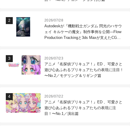
2026/07/28
Autodeskが『機動戦士ガンダム 閃光のハサウ
ェイ キルケーの魔女』制作事例を公開―Flow
Production Trackingと3ds Maxが支えたCG制
作現場
2026/07/23
アニメ『名探偵プリキュア！』ED 、可愛さと
遊び心あふれるプリキュアたちの表現に注目！
〜No.2／モデリング＆リギング篇
2026/07/22
アニメ『名探偵プリキュア！』ED 、可愛さと
遊び心あふれるプリキュアたちの表現に注
目！〜No.1／演出篇