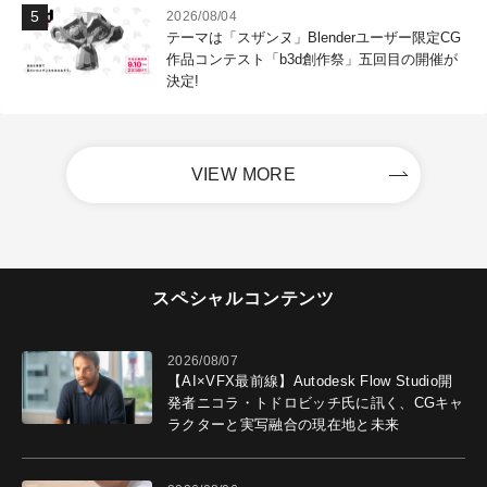
2026/08/04
テーマは「スザンヌ」Blenderユーザー限定CG
作品コンテスト「b3d創作祭」五回目の開催が
決定!
VIEW MORE
スペシャルコンテンツ
2026/08/07
【AI×VFX最前線】Autodesk Flow Studio開
発者ニコラ・トドロビッチ氏に訊く、CGキャ
ラクターと実写融合の現在地と未来