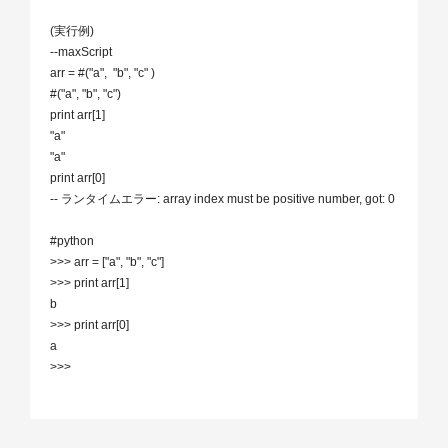
(実行例)

--maxScript

arr = #("a",  "b", "c" )

#("a", "b", "c")

print arr[1]

"a"

"a"

print arr[0]

-- ランタイムエラー: array index must be positive number, got: 0

#python

>>> arr = ["a", "b", "c"]

>>> print arr[1]

b

>>> print arr[0]

a

>>>
