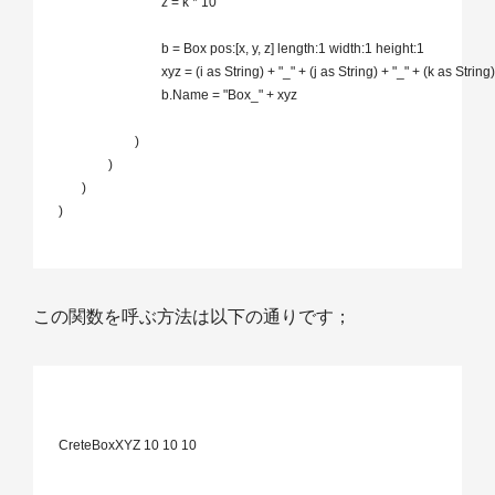
				z = k * 10

				b = Box pos:[x, y, z] length:1 width:1 height:1

				xyz = (i as String) + "_" + (j as String) + "_" + (k as String)

				b.Name = "Box_" + xyz

			)

		)

 	)

 )

この関数を呼ぶ方法は以下の通りです；
 CreteBoxXYZ 10 10 10
