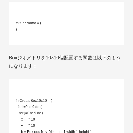
 fn funcName = (

 )

Boxジオメトリを10×10個配置する関数は以下のよう
になります；
 fn CreateBox10x10 = (

   for i=0 to 9 do (

     for j=0 to 9 do (

       x = i * 10

       y = j * 10

       b = Box pos:[x, y, 0] length:1 width:1 height:1
