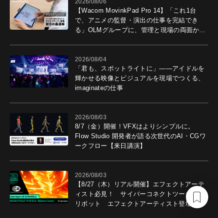
2026/08/06
【Wacom MovinkPad Pro 14】「これ1台
で、アニメの監督・演出の仕事を完結でき
る」OLMグループに、管理と現場の両面から
導入効果を聞いた
2026/08/04
「君も、スポットライトに」――アイドルを
輝かせる映像とビジュアルを現場でつくる、
imaginateの仕事
2026/08/03
8/7（金）開催！VFXはよりシンプルに。
Flow Studio 開発者が語る次世代のAI・CGワ
ークフロー【来日講演】
2026/08/03
【8/27（木）リアル開催】エフェクトアーテ
ィスト必見！ サイバーコネクトツー×アプ
リボット エフェクトアーティスト登壇イベ
ントを開催！－サイバーエージェント