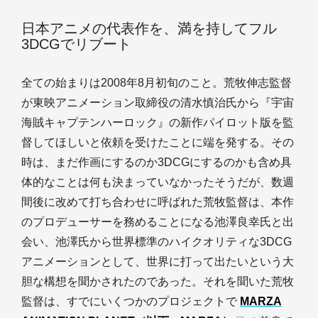
日本アニメの代表作を、満を持してフル
3DCGでリブート
全ての始まりは2008年8月初旬のこと。荒牧伸志監督
が東映アニメーション取締役の清水慎治氏から『宇宙
海賊キャプテンハーロック』の新作パイロット版を監
督してほしいと依頼を受けたことに端を発する。その
時は、まだ作画にするのか3DCGにするのかも含め具
体的なことは何も決まっていなかったそうだが、数週
間後に改めて打ち合わせに呼ばれた荒牧監督は、本作
のプロデューサーを務めることになる池澤良幸氏と出
会い、池澤氏から世界標準のハイクオリティな3DCG
アニメーションとして、世界に打って出たいという大
胆な構想を聞かされたのであった。それを聞いた荒牧
監督は、すでにいくつかのプロジェクトで
MARZA