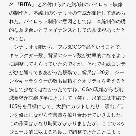
名
「RITA」
と名付けられた約3分のパイロット映像
の制作と、本編用のシナリオの作成が並行して進めら
れた。パイロット制作の意図としては、本編制作の礎
的な意味合いとファイナンスとしての意味があったと
のこと。
「シナリオ段階から、フル3DCG作品ということで、
キャラクター数、背景のシーン数が効率的になるよう
に調整してもらっていたのですが、それでも絵コンテ
がひと通りできあがった段階で、総尺は120分、シー
ンやキャラクターの数も目指すクオリティを考えると
決して少なくはなかったですね。CGの現場からも削
減要求が矢継ぎ早にきまして（笑）、尺的には本編で
105分を目標にして、大胆にカットしたり、演出プラ
ンを修正しながら作業量を擦り合わせていきました。
この作業はかなり時間がかかりましたが、ここでスケ
ジュール的に収まる程度まで調整できたことによっ