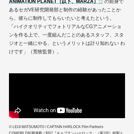
ANIMATION PLANET（以下、MARZA）
の前身で
あるセガVE研究開発部と制作の経験があったことか
ら、彼らに制作してもらいたいと考えたという。
「ハイクオリティでフォトリアルなCGアニメーショ
ンを作る上で、一度組んだことのあるスタッフ、スタ
ジオと一緒にやる、というメリットは計り知れない わ
けです」（荒牧監督）。
© LEIJI MATSUMOTO / CAPTAIN HARLOCK Film Partners
CGWORLD短期連載／戦記『キャプテンハーロック』（第1回）特製ト