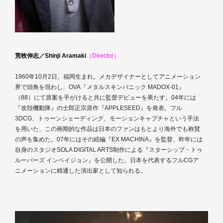
荒牧伸志／Shinji Aramaki
（Director）
1960年10月2日、福岡生まれ。メカデザイナーとしてアニメーション
界で頭角を現わし、OVA『メタルスキンパニック MADOX-01』
（88）にて原案を手がけると共に監督デビューを果たす。04年には
『攻殻機動隊』の士郎正宗原作『APPLESEED』を発表。フル
3DCG、トゥーンシェーディング、モーションキャプチャという手法
を用いた、この画期的な作品は日本のファンはもとより海外でも称賛
の声を集めた。07年にはその続編『EX MACHINA』を監督、昨年には
自身のスタジオSOLA DIGITAL ARTS制作による『スターシップ・トゥ
ルーパーズ インベイジョン』を公開した。日本を代表するフルCGア
ニメーションに精通した演出家として知られる。