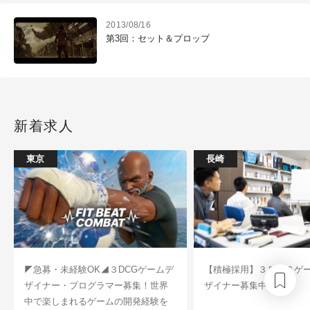
2013/08/16
第3回：セット＆プロップ
新着求人
東京
長崎
◤急募・未経験OK◢３DCGゲームデ
【積極採用】３ＤＣＧゲ
ザイナー・プログラマー募集！世界
ザイナー募集中！
中で楽しまれるゲームの開発経験を