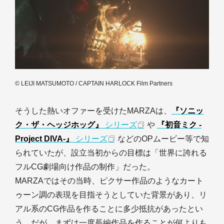
© LEIJI MATSUMOTO / CAPTAIN HARLOCK Film Partners
そうした熱いオファーを受けたMARZAは、
『ソニッ
ク・ザ・ヘッジホッグ』
シリーズ
や
『初音ミク -
Project DIVA-』
シリーズ
などのOPムービー等で知
られていたが、設立当初からの目標は「世界に誇れる
フルCG劇場向け作品の制作」だった。
MARZAではその当時、ピクサー作品のようなカート
ゥーン調の表現を目指そうとしていた背景があり、リ
アル系のCG作品を作ることに多少抵抗があったとい
う。だが、まずは一度長編作品を作ることが何よりも