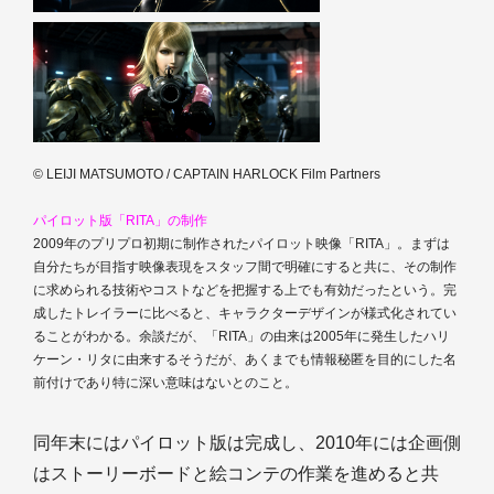
© LEIJI MATSUMOTO / CAPTAIN HARLOCK Film Partners
パイロット版「RITA」の制作
2009年のプリプロ初期に制作されたパイロット映像「RITA」。まずは
自分たちが目指す映像表現をスタッフ間で明確にすると共に、その制作
に求められる技術やコストなどを把握する上でも有効だったという。完
成したトレイラーに比べると、キャラクターデザインが様式化されてい
ることがわかる。余談だが、「RITA」の由来は2005年に発生したハリ
ケーン・リタに由来するそうだが、あくまでも情報秘匿を目的にした名
前付けであり特に深い意味はないとのこと。
同年末にはパイロット版は完成し、2010年には企画側
はストーリーボードと絵コンテの作業を進めると共