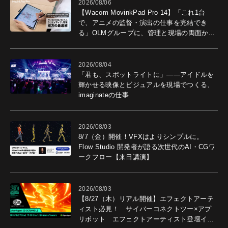
2026/08/06
【Wacom MovinkPad Pro 14】「これ1台
で、アニメの監督・演出の仕事を完結でき
る」OLMグループに、管理と現場の両面から
導入効果を聞いた
2026/08/04
「君も、スポットライトに」――アイドルを
輝かせる映像とビジュアルを現場でつくる、
imaginateの仕事
2026/08/03
8/7（金）開催！VFXはよりシンプルに。
Flow Studio 開発者が語る次世代のAI・CGワ
ークフロー【来日講演】
2026/08/03
【8/27（木）リアル開催】エフェクトアーテ
ィスト必見！ サイバーコネクトツー×アプ
リボット エフェクトアーティスト登壇イベ