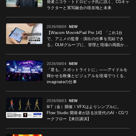
発者ニコラ・トドロビッチ氏に訊く、CGキャ
ラクターと実写融合の現在地と未来
2026/08/06
NEW
【Wacom MovinkPad Pro 14】「これ1台
で、アニメの監督・演出の仕事を完結でき
る」OLMグループに、管理と現場の両面から
導入効果を聞いた
2026/08/04
NEW
「君も、スポットライトに」――アイドルを
輝かせる映像とビジュアルを現場でつくる、
imaginateの仕事
2026/08/03
NEW
8/7（金）開催！VFXはよりシンプルに。
Flow Studio 開発者が語る次世代のAI・CGワ
ークフロー【来日講演】