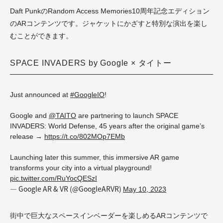
Daft PunkのRandom Access Memories10周年記念エディション
のARコンテンツです。ジャケットにかざすと特別な演出を楽し
むことができます。
SPACE INVADERS by Google × タイトー
Just announced at
#GoogleIO
!
Google and
@TAITO
are partnering to launch SPACE
INVADERS: World Defense, 45 years after the original game’s
release →
https://t.co/802MOp7EMb
Launching later this summer, this immersive AR game
transforms your city into a virtual playground!
pic.twitter.com/RuYocQESzI
— Google AR & VR (@GoogleARVR)
May 10, 2023
街中で巨大なスペースインベーダーを楽しめるARコンテンツで