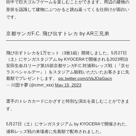
街中で巨大ゴルフゲームを楽しむことができます。周辺の建物の
形状を認識して建物にぶつかると跳ね返ってくる仕掛けが面白い
です。
京都サンガF.C. 飛び出すトレカ by AR三兄弟
飛び出すトレカを1万セット（3枚1組）開発しました。5月27日
（土）にサンガスタジアム by KYOCERAで開催される2023明治
安田生命J1リーグ第15節京都サンガF.C.対浦和レッズ戦（『京セ
ラスペシャルデー』）をスタジアム観戦いただいたお客さまに先
着順でプレゼントします。
pic.twitter.com/zVaJOaGacn
— 川田十夢 (@cmrr_xxx)
May 15, 2023
選手のトレカカードにかざすと特別な演出を楽しむことができま
す。
5月27日（土）にサンガスタジアム by KYOCERAで開催された、
浦和レッズ戦の来場者に先着順で配布されました。