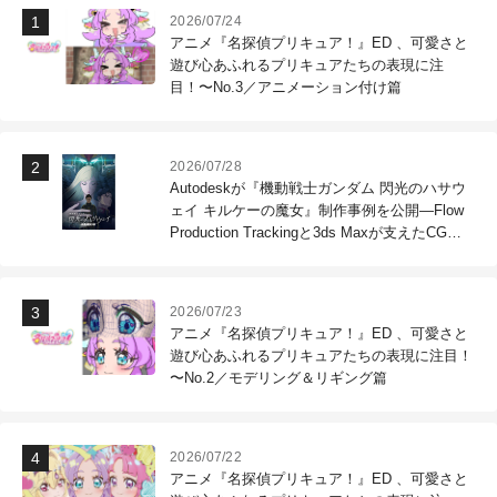
2026/07/24
アニメ『名探偵プリキュア！』ED 、可愛さと
遊び心あふれるプリキュアたちの表現に注
目！〜No.3／アニメーション付け篇
2026/07/28
Autodeskが『機動戦士ガンダム 閃光のハサウ
ェイ キルケーの魔女』制作事例を公開―Flow
Production Trackingと3ds Maxが支えたCG制
作現場
2026/07/23
アニメ『名探偵プリキュア！』ED 、可愛さと
遊び心あふれるプリキュアたちの表現に注目！
〜No.2／モデリング＆リギング篇
2026/07/22
アニメ『名探偵プリキュア！』ED 、可愛さと