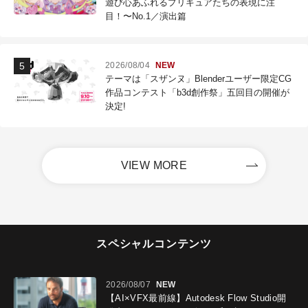
遊び心あふれるプリキュアたちの表現に注
目！〜No.1／演出篇
2026/08/04
NEW
テーマは「スザンヌ」Blenderユーザー限定CG
作品コンテスト「b3d創作祭」五回目の開催が
決定!
VIEW MORE
スペシャルコンテンツ
2026/08/07
NEW
【AI×VFX最前線】Autodesk Flow Studio開