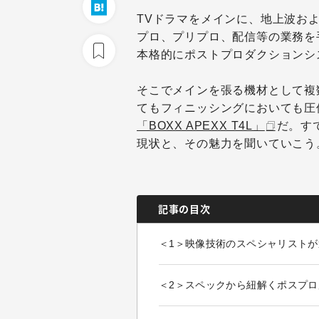
TVドラマをメインに、地上波お
プロ、プリプロ、配信等の業務を
本格的にポストプロダクションシ
そこでメインを張る機材として複
てもフィニッシングにおいても圧倒的な
「BOXX APEXX T4L」
だ。す
現状と、その魅力を聞いていこう
記事の目次
＜1＞映像技術のスペシャリストが選ぶ B
＜2＞スペックから紐解くポスプロ