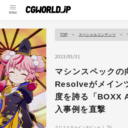
MENU
TOP
スペシャルコンテンツ
マ
2023/05/31
マシンスペックの向上
Resolveがメ
度を誇る「BOXX 
入事例を直撃
クリエイターインタビュー
TV