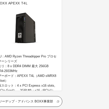
OXX APEXX T4L
U：AMD Ryzen Threadripper Pro プロセ
サーシリーズ
リ：8 x DDR4 DIMM 最大 256GB
R4-2933MHz
ーボード：APEXX T4L（AMD sWRX8
cket）
スロット：4 x PCI Express x16 slots,
CIe Gen4）、2GPU時：x16（PCIe1）
16（PCIe4）、3GPU時：x16（PCIe1）
16（PCIe2）／x16（PCIe3）、4GPU
ジーデップ・アドバンス BOXX事業部
x16（PCIe1）／x16 （PCIe2）／