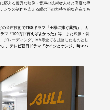
x1
に応える優秀な映像・音声の技術者人材と高度な専
内
テンツの制作を支える縁の下の力持ち的な存在であ
（4 
PC
スト
14
どの音声技術で
TBSドラマ『王様に捧ぐ薬指』
、
カ
3.
ドラマ『100万回言えばよかった』
等、また映像・音
内
、グレーディング、MA等全てを担当したものとし
PCI
con
n』
、
テレビ朝日ドラマ『ケイジとケンジ、時々ハ