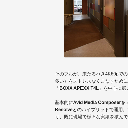
そのブルが、来たるべき4K60pで
多い）をストレスなくこなすために選定し
「
BOXX APEXX T4L
」を中心に据
基本的に
Avid Media Composer
を
Resolve
とのハイブリッドで運用。
り、既に現場で様々な実績を積んで