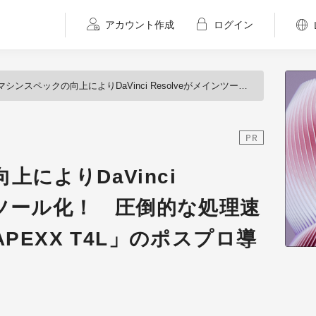
アカウント作成
ログイン
シンスペックの向上によりDaVinci Resolveがメインツール化！ 圧倒的な処理速度を誇る「BOXX APEXX T4L」のポスプロ導入事例を直撃
PR
によりDaVinci
インツール化！ 圧倒的な処理速
APEXX T4L」のポスプロ導