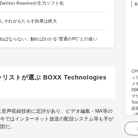
inci Resolveが主力ソフト化
B
かしそれがもたらす効果は絶大
ねばならない」触ればわかる“普通のPC”との違い
CP
トが選ぶ BOXX Technologies
ッ
メモ
DD
マザ
So
拡張
に音声収録技術に定評があり、ビデオ編集・MA等の
（P
今ではインターネット放送の配信システム等も手が
／x
団だ。
／x
時：