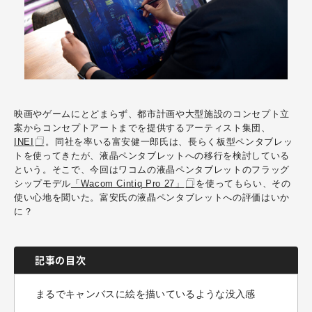
映画やゲームにとどまらず、都市計画や大型施設のコンセプト立
案からコンセプトアートまでを提供するアーティスト集団、
INEI
。同社を率いる富安健一郎氏は、長らく板型ペンタブレッ
トを使ってきたが、液晶ペンタブレットへの移行を検討している
という。そこで、今回はワコムの液晶ペンタブレットのフラッグ
シップモデル
「Wacom Cintiq Pro 27」
を使ってもらい、その
使い心地を聞いた。富安氏の液晶ペンタブレットへの評価はいか
に？
記事の目次
まるでキャンバスに絵を描いているような没入感