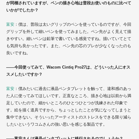
が同梱されていますが、ペンの描き心地は普段お使いのものに比べて
いかがでしたか？
富安
：僕は、普段は太いグリップのペンを使っているのですが、今回
グリップを外して細いペンを使ってみました。ペン先がよく見えて描
きやすい。細いペンは鉛筆で書いている感覚ですね。描いていてとて
も気持ち良かったです。また、ペン先の芯のブレが少なくなったのも
良いですね。
――今回使ってみて、Wacom Cintiq Pro27は、どういった人にオス
スメしたいですか？
富安
：僕みたいに過去に液晶ペンタブレットを触って、違和感のあっ
た人に使ってみてほしいです。正直なところ、描き心地は以前から満
足していたので、細かいところのひとつひとつが洗練された印象で
す。絵を描く道具ですから、ちょっとしたことが気になってしまうと
集中できない。そういったアーティストのストレスをできる限り減ら
したいというワコムさんの強い思いを感じる製品です。
――富安さんは液晶ペンタブレットに移行されるのでしょうか？