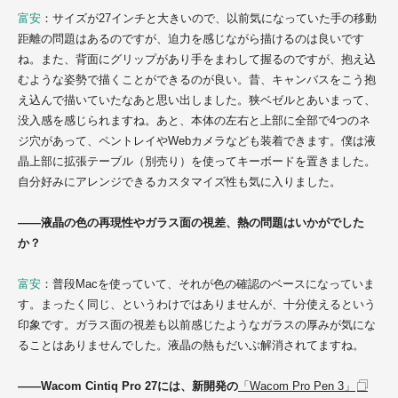
富安
：サイズが27インチと大きいので、以前気になっていた手の移動
距離の問題はあるのですが、迫力を感じながら描けるのは良いです
ね。また、背面にグリップがあり手をまわして握るのですが、抱え込
むような姿勢で描くことができるのが良い。昔、キャンバスをこう抱
え込んで描いていたなあと思い出しました。狭ベゼルとあいまって、
没入感を感じられますね。あと、本体の左右と上部に全部で4つのネ
ジ穴があって、ペントレイやWebカメラなども装着できます。僕は液
晶上部に拡張テーブル（別売り）を使ってキーボードを置きました。
自分好みにアレンジできるカスタマイズ性も気に入りました。
――液晶の色の再現性やガラス面の視差、熱の問題はいかがでした
か？
富安
：普段Macを使っていて、それが色の確認のベースになっていま
す。まったく同じ、というわけではありませんが、十分使えるという
印象です。ガラス面の視差も以前感じたようなガラスの厚みが気にな
ることはありませんでした。液晶の熱もだいぶ解消されてますね。
――Wacom Cintiq Pro 27には、新開発の
「Wacom Pro Pen 3」