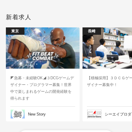
新着求人
東京
長崎
◤急募・未経験OK◢３DCGゲームデ
【積極採用】３ＤＣＧゲ
ザイナー・プログラマー募集！世界
ザイナー募集中！
中で楽しまれるゲームの開発経験を
得られます
New Story
シーエイプロダ