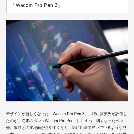
「Wacom Pro Pen 3」
デザインが新しくなった「Wacom Pro Pen 3」。特に富安氏が評価し
たのが、従来のペン（Wacom Pro Pen 2）に比べ、細くなったペン
先。液晶との接地面が見やすくなり、紙に鉛筆で描いているような見