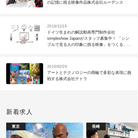
の記憶に残る映像作品株式会社ルーデンス
2016/11/16
ドイツ生まれの解説動画専門制作会社
simpleshow Japanがスタッフ募集中！ 「シン
プルで見る人の印象に残る映像」をつくる、そ
のノウハウとは？
2015/02/20
アートとテクノロジーの両輪で多彩な表現に挑
戦する株式会社テトラ
新着求人
東京
長崎