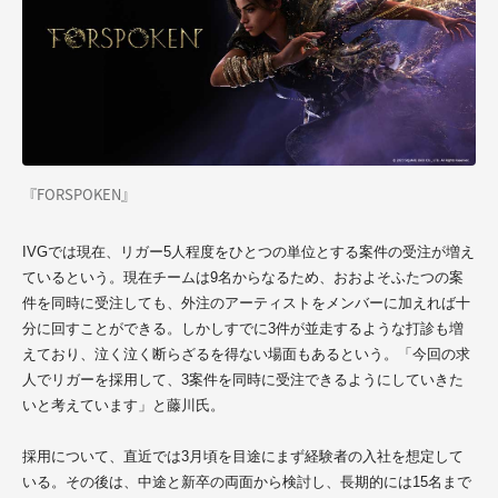
『FORSPOKEN』
IVGでは現在、リガー5人程度をひとつの単位とする案件の受注が増え
ているという。現在チームは9名からなるため、おおよそふたつの案
件を同時に受注しても、外注のアーティストをメンバーに加えれば十
分に回すことができる。しかしすでに3件が並走するような打診も増
えており、泣く泣く断らざるを得ない場面もあるという。「今回の求
人でリガーを採用して、3案件を同時に受注できるようにしていきた
いと考えています」と藤川氏。
採用について、直近では3月頃を目途にまず経験者の入社を想定して
いる。その後は、中途と新卒の両面から検討し
、長期的には15名まで