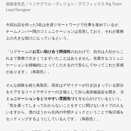
鳥取幸矢氏／インテグラル・ヴィジョン・グラフィックス Rig Team
Lead Designer
今回お話を伺った3名は全員リモートワークで仕事を進めているが、
チームメンバー間のコミュニケーションは充実しており、それが業務
上の大きな助けになっているという。
「リグチームの
お互い助け合う関係性
のおかげで、自分は入社からこ
れまで業務で大きくつまずいたことはありません。先輩方もコミュニ
ケーションを積極的にとってくださるので安心してやってこれた実感
があります」（鳥取氏）。
そんな経験を経た鳥取氏、現在はデザイナーが行き詰まっている部分
をケアするリードデザイナーの立場として自ら進捗確認会を開き、
コ
ミュニケーションをとりやすい雰囲気づくり
を心がけているという。
「気を遣ってしまってわからないことをすぐに聞けないタイプの人も
いますから、僕のほうから社内の中間チェックということで毎日場を
セッティングするようにしているんです」（鳥取氏）。