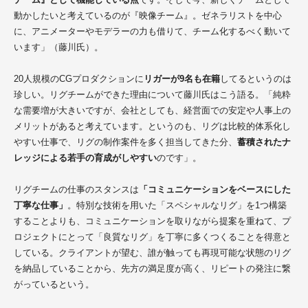
動かしたいと考えているのが『映像チーム』。ゼネラリストを中心
に、アニメーターやモデラーの力も借りて、チーム化するべく動いて
います」（藤川氏）。
20人規模のCGプロダクションに
リガーが9名も在籍
してるというのは
珍しい。リグチームができた理由について藤川氏はこう語る。「純粋
な需要増が大きいですが、会社としても、経営面での安定や人事上の
メリットがあると考えています。というのも、リグは比較的体系化し
やすい仕事で、リグの制作案件を多く担当してきた分、
蓄積されたナ
レッジによる若手の育成がしやすい
のです」。
リグチームの仕事のスタンスは
「コミュニケーションをベースにした
丁寧な仕事」
。特別な技術
を用いた
「スペシャルなリグ」を
1つ
構築
することよりも
、コミュニケーションを取りながら提案を重ねて
、プ
ロジェクトにとって
「良質なリグ」を丁寧に多くつくること
を得意と
している
。クライアントが望む、誰が触っても再現可能な状態のリグ
を納品していることから、先方の満足度が高く、リピートの発注に繋
がっているという。