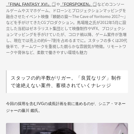
や
などのコンソー
『FINAL FANTASY XVI』
『FORSPOKEN』
ルゲームやスマホゲーム、ドローンとプロジェクションマッピングを
融合させたイベント映像『頼朝の窟～The Cave of Yoritomo 2017～』
などを手がけてきたCGプロダクション。馬場隆之氏が2012年5月に設
立した当初はゼネラリスト集団として映像制作やVFX、プロジェクシ
ョンマッピングを手がけていたが、コロナ禍以降、ゲーム案件が急増
し、現在では売上の約6～7割を占めるまでに。スタッフの多くは20代
後半で、チームワークを重視した朗らかな雰囲気が特徴。リモートワ
ークや育休など、柔軟で働きやすい環境も魅力
スタッフの約半数がリガー。「良質なリグ」制作
で途絶えない案件、蓄積されていくナレッジ
今回の採用を含むIVGの成長計画を前に進めるのが、シニア・マネー
ジャーの藤川 鑑氏。