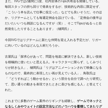
また、IVGでは2週間に1度、社内全体のTips共有会を開催している。
毎回スタッフの持ち回りで発表をするが、技術的な内容に限定せず、
「こういう本を読んで仕事に役立った」などでも良いそうだ。そのほ
か、リ
グ
チームとしても毎週定例会を設けている。「定例会の後半は
だいたいいつも雑談になるんですが（笑）、そこでTipsがぬるっと自
然発生したりすることもあります」（樋岡氏）。
今回IVGではリグチームに新たな仲間を迎え入れる予定だが、リガー
に向いているのはどんな人材だろうか。
古屋
氏は「探求心があって、問題を地道に解決できる人。新しい技術
を積極的に使いたいと思える人。キャラクターに限らず、しくみづく
りが好きな人」、
樋岡
氏は「リグはアニメーションされて映像になる
ものなので、最終的に表現したい画が見えている人」、鳥取氏は
「『どうすればこう動かせるか』という部分を自分で調べたり研究し
て、思い通りの動きを表現できたときに喜びを感じる人」と答えてく
れた。
これまでに多数のゲーム案件のリギングを経験し、
ゲームでネックと
なるしくみやウェイトの設定方法などのノウハウを蓄積してきたリグ