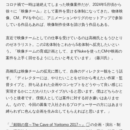
コロナ禍で一時は途絶えてしまった映像案件だが、2024年5月頃から
徐々に「映像チーム」として案件を受ける体制になってきた。物体映
像、CM、PVを中心に、アニメーションやリグのセットアップで参加
している作品もあれば、映像制作全体を請け負う作品もある。
直近で映像チームとしての仕事を受けているのは高橋氏ともうひとり
のゼネラリスト。この2名体制をこれから5名体制へ拡充したいとい
う。「映像チームの育成計画として、まずNukeを使ったCMや映画の
案件を上手く回せるようにしたいと考えています」（藤川氏）。
髙橋氏は映像チームの拡充に際して、自身のディレクター観をこう話
す。「ディレクターには、やりたいことをゼロから考えたい作家・監
督タイプと、持ち込まれた企画やコンセプトをどうやって良い感じに
実現するかにこだわりたいタイプがいると思います。僕はどちらかと
いうと後者です。僕個人としては案件に対する好き嫌いはありませ
ん。なので、今回の募集で入社されるプロデューサーの方にはあまり
縛られずに色んな企画を生み出してもらえればと思います。」
「
『頼朝の窟～The Cave of Yoritomo 2017～』
の企画・演出・制