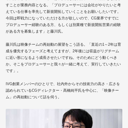
すことが業務内容となる。「
プロデューサーには
会社がやりたいと考
えている仕事を
率先して新規
開拓して
いくことをお願いしたいです
。
今回は即戦力になっていただける方が欲しいので、CG業界
ですでに
プロデューサー経験のある方、もしくは別業種で新規開拓営業の
経験
がある方
を募集します」と藤川氏。
藤川氏は映像チームの再始動の展望をこう語る。「直近の1～2年は育
成を優先するフェーズと考え
てますが、
2年後に
は収益がリグ
チーム
に
近い形になるよう成長させたいですね
。そのためにどう動くべき
か。そこをプロデューサーと我々が一緒に考えて、実行していきたい
です」。
IVG創業メンバーのひとりで、社内外からその技術力の高さ・広さを
認められているCGディレクター・髙橋純平氏を中心に、「映像チー
ム」の再始動について話を伺う。