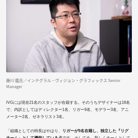
藤川 鑑氏／インテグラル・ヴィジョン・グラフィックス Senior
Manager
IVGには現在2
1
名のスタッフが在籍する。そのうちデザイナーは
18
名
で
、
内訳としては
ディレクター1名、
リガー9名、モデラー3名、アニ
メーター2名、ゼネラリスト3名。
「組織としての特長はやはり、
リガーが9名在籍し、独立した『リグ
チーム』として機能している点
です。そして今、新しくチームとして