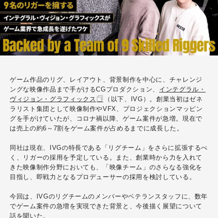
ゲーム作品のリグ、レイアウト、背景制作を中心に、チャレンジ
ングな映像作品まで手がけるCGプロダクション、
インテグラル・
ヴィジョン・グラフィックス
（以下、IVG）。創業当初はゼネ
ラリスト集団として映像制作やVFX、プロジェクションマッピン
グを手がけていたが、コロナ禍以降、ゲーム案件が急増。現在で
は売上の約6～7割をゲーム案件が占めるまでに成長した。
同社は現在、IVGの特長である「リグチーム」をさらに拡張するべ
く、リガーの採用を予定している。また、創業時から力を入れて
きた映像制作分野においても、「映像チーム」のさらなる強化を
目指し、即戦力となるプロデューサーの採用を検討している。
今回は、IVGのリグチームのメンバーやベテランスタッフに、数年
でゲーム案件の急増を実現できた背景と、今後描く展望について
話を聞いた。