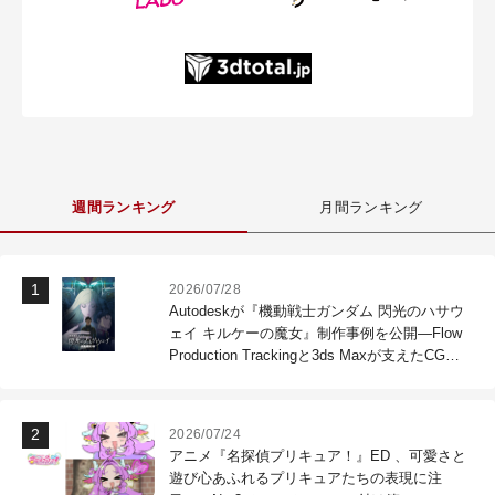
週間ランキング
月間ランキング
2026/07/28
Autodeskが『機動戦士ガンダム 閃光のハサウ
ェイ キルケーの魔女』制作事例を公開―Flow
Production Trackingと3ds Maxが支えたCG制
作現場
2026/07/24
アニメ『名探偵プリキュア！』ED 、可愛さと
遊び心あふれるプリキュアたちの表現に注