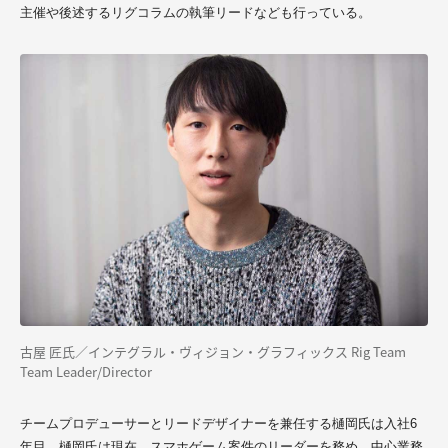
主催や後述するリグコラムの執筆リードなども行っている。
古屋 匠氏／インテグラル・ヴィジョン・グラフィックス Rig Team
Team Leader/Director
チーム
プロデューサー
とリードデザイナーを兼任する
樋岡氏は入社
6
年目。
樋岡
氏は現在、スマホゲーム案件のリーダーを務め、中心業務