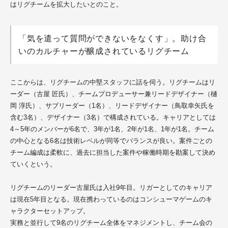
はリグチームを拡大したいとのこと
。
「気を遣って質問ができないをなくす」。助け合
いのカルチャーが醸成されているリグチーム
ここからは、リグチームの中堅スタッフに話を伺う。リグチームはリ
ーダー（古屋 匠氏）
、チーム
プロデューサー
兼リードデザイナー
（樋
岡 淳氏）、サブリーダー（1名）、リードデザイナー（鳥取幸矢氏を
含む3名）、デザイナー（3名）で構成されている。キャリアとしては
4～5年のメンバーが6名で、3年が1名、2年が1名、1年が1名。チーム
の中心となる6名は技術レベルが同等でバランスが良い。案件ごとの
チーム編成は柔軟に、過去に担当した案件や稼働時期を勘案して決め
ていくという。
リグチームのリーダー古屋氏
は
入社9年目。リガーとしてのキャリア
は現在5年目となる。現在携わっているのはコンシューマゲームのキ
ャラクターセットアップ。
実務と並行して9名のリグチーム全体をマネジメントし、チーム会の