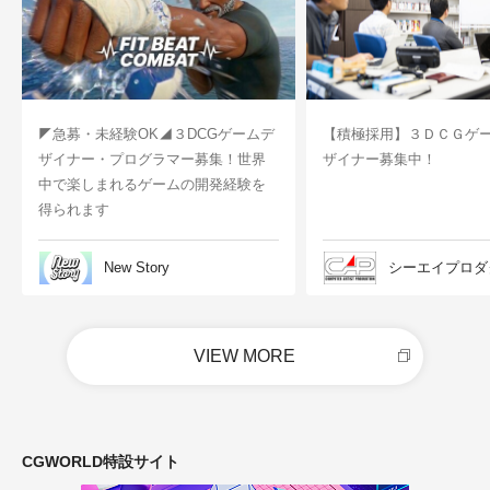
◤急募・未経験OK◢３DCGゲームデ
【積極採用】３ＤＣＧゲ
ザイナー・プログラマー募集！世界
ザイナー募集中！
中で楽しまれるゲームの開発経験を
得られます
New Story
シーエイプロダ
VIEW MORE
CGWORLD特設サイト