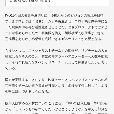
IVGは今回の募集を皮切りに、今後ふたつのビジョンの実現を目指
す。まずひとつは「映像チーム」を確立させ、コロナ禍以降手薄にな
った映像案件を再び活性化させることだ。映像プロジェクトではスピ
ードが求められるため、審美眼を備え、領域横断的な仕事ができて、
完成形をあらかじめ想像し判断できるゼネラリストが必要となる。
もうひとつは「スペシャリストチーム」の拡張だ。リグチームの人員
補充はもちろんのこと、背景のモデラーやアニメーターも人数を拡充
し、それぞれ新たなスペシャリストチームとして稼働させたいと考え
ている。
両方が実現することにより、映像チームとスペシャリストチームの相
互交流やチームの組み替えが可能となり、多様な案件に対して、より
柔軟に対応できるようになる。
藤川氏は求める人材についてこう語る。「IVGでは
入社後、早い段階
から
『こういうものをつくりたいけどどうしようか』を考える
部分を