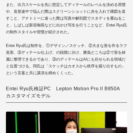
また、出力スケールを先に想定してディテールのレベルを決める習慣
や、造形途中で悩んだ際はスクリーンショットに赤を入れて構図を直
すこと、アナトミーに迷った際は写真や解剖図でスタディを重ねるこ
と、しばしば新宿御苑などに出かけ写生を行うことなど、
Entei Ryu
氏
の制作スタイルや習慣が紹介された。
Entei Ryu氏
は制作を、①デザイン／スケッチ、②大きな形を作るラフ
造形、③ディテール仕上げ、の段階に分け、勝負どころは②で形を綺
麗に整理できるかであり、③のディテールはAIにも任せられる領域だ
と位置づける。同氏は「スケッチはカオスから秩序を掘り出すもの」
という言葉と共に講演を締めくくった。
Entei Ryu氏検証PC Lepton Motion Pro II B850A
カスタマイズモデル