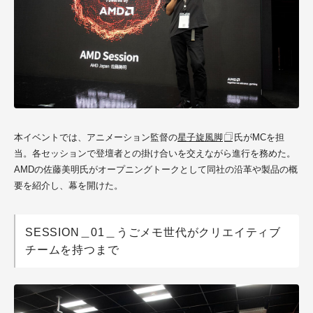
本イベントでは、アニメーション監督の
星子旋風脚
氏がMCを担
当。各セッションで登壇者との掛け合いを交えながら進行を務めた。
AMDの佐藤美明氏がオープニングトークとして同社の沿革や製品の概
要を紹介し、幕を開けた。
SESSION＿01＿うごメモ世代がクリエイティブ
チームを持つまで