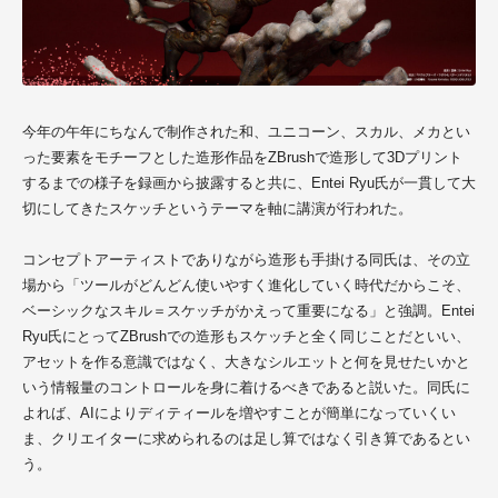
今年の午年にちなんで制作された和、ユニコーン、スカル、メカとい
った要素をモチーフとした造形作品をZBrushで造形して3Dプリント
するまでの様子を録画から披露すると共に、
Entei
Ryu
氏が一貫して大
切にしてきたスケッチというテーマを軸に講演が行われた。
コンセプトアーティストでありながら造形も手掛ける同氏は、その立
場から「ツールがどんどん使いやすく進化していく時代だからこそ、
ベーシックなスキル＝スケッチがかえって重要になる」と強調。
Entei
Ryu氏
にとってZBrushでの造形もスケッチと全く同じことだといい、
アセットを作る意識ではなく、大きなシルエットと何を見せたいかと
いう情報量のコントロールを身に着けるべきであると説いた。同氏に
よれば、AIによりディティールを増やすことが簡単になっていくい
ま、クリエイターに求められるのは足し算ではなく引き算であるとい
う。