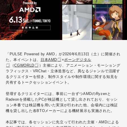
「PULSE Powered by AMD」が2026年6月13日（土）に開催され
た。本イベントは、
日本AMD
×
ボーンデジタル
（
CGWORLD
）主催により、アニメーション・モーショング
ラフィックス・VRChat・立体造形など、異なるジャンルで活躍す
るクリエイターを招き、制作スタイルや制作環境に関する知見を
共有するトークセッションイベント。
登壇するクリエイターには、事前に一台ずつ
AMDのRyzenと
Radeonを搭載した
PCが検証機として貸し出されており、セッシ
ョン本番では検証機を用いた実演が行われた他、会場内には検証
機を貸し出した各BTOメーカーによる機材展示も実施された。
本記事では、各セッションに先立って行われた主催・AMDによる