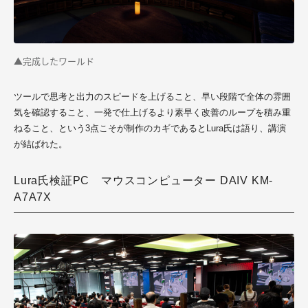
▲完成したワールド
ツールで思考と出力のスピードを上げること、早い段階で全体の雰囲
気を確認すること、一発で仕上げるより素早く改善のループを積み重
ねること、という3点こそが制作のカギであると
Lura
氏は語り、講演
が結ばれた。
Lura氏検証PC マウスコンピューター DAIV KM-
A7A7X