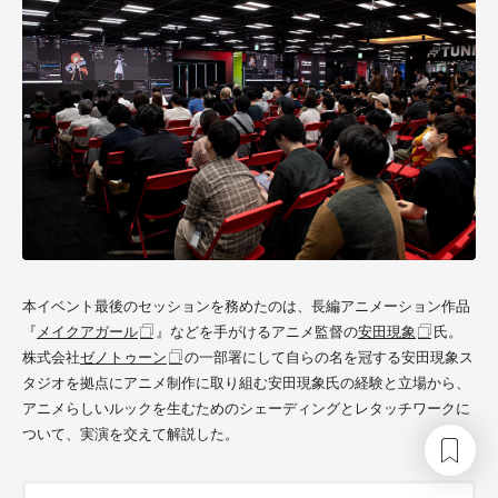
本イベント最後のセッションを務めたのは、長編アニメーション作品
『
メイクアガール
』などを手がけるアニメ監督の
安田現象
氏。
株式会社
ゼノトゥーン
の一部署にして自らの名を冠する安田現象ス
タジオを拠点にアニメ制作に取り組む
安田現象
氏の経験と立場から、
アニメらしいルックを生むためのシェーディングとレタッチワークに
ついて、実演を交えて解説した。