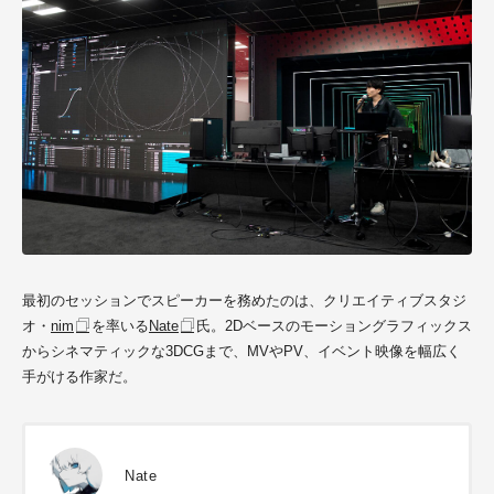
最初のセッションでスピーカーを務めたのは、クリエイティブスタジ
オ・
nim
を率いる
Nate
氏。2Dベースのモーショングラフィックス
からシネマティックな3DCGまで、MVやPV、イベント映像を幅広く
手がける作家だ。
Nate