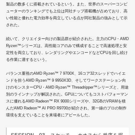
製品の数多くに搭載されているという。また、世界のスーパーコンピ
ューターのランキングでも上位は同社チップ搭載機が占めており、高
い性能と優れた電力効率を両立している点が同社製品の強みとして示
された。
続いて、クリエイター向けの製品群が紹介された。主力のCPU・AMD
Ryzen™シリーズは、高性能コアのみで構成することで
高速処理
と安
定性を両立しており、レンダリングやエンコードなどCPUを回し続け
る作業に適するという。
バランス重視の
AMD Ryzen™ 7 9700X
、16コア32スレッドでハイエ
ンドを担うAMD Ryzen™ 9 9950X3D、そしてワークステーション向
けのモンスターCPU・AMD Ryzen™ Threadripper™シリーズと、用途
別のラインナップが解説された。GPUについてもコストパフォーマン
スに優れるAMD Radeon™ RX 9000シリーズや、32GBのVRAMを積
んだAMD Radeon™ AI
PRO
R9700が紹介され、第一線のプロの制作
環境を支えていることを来場者にアピールした。