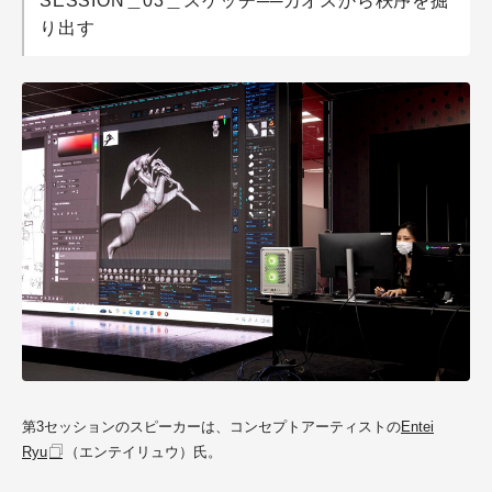
SESSION＿03＿スケッチ──カオスから秩序を掘
り出す
第3セッションのスピーカーは、コンセプトアーティストの
Entei
Ryu
（エンテイリュウ）氏。