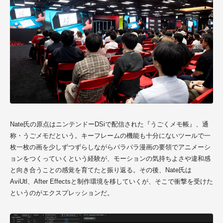
Nate氏の原点
はニンテンドーDSiで配信された『うごくメモ帳』、通
称・うごメモだという。キーフレームの機能も十分にないツールで一
枚一枚の画を少しずつずらしながら
パラパラ漫画の要領でアニメーシ
ョン
をつくっていくという経験が、モーションの気持ちよさや違和感
と向き合うことの感覚を育てたと振り返る。その後、
Nate氏
は
AviUtl、After Effectsと制作環境を移していくが、そこで衝撃を受けた
というのがエクスプレッションだ。