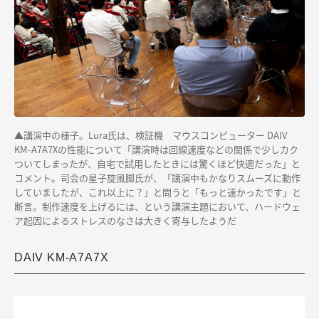
▲講演中の様子。Lura氏は、検証機 マウスコンピューター DAIV
KM-A7A7Xの性能について「講演時は回線速度などの関係で少しカク
ついてしまったが、自宅で試用したときには驚くほど快適だった」と
コメント。司会の星子旋風脚氏が、「講演中もかなりスムーズに動作
していましたが、これ以上に？」と問うと「もっと速かったです」と
断言。制作速度を上げるには、という講演主題において、ハードウェ
ア起因によるストレスのなさは大きく寄与したようだ
DAIV KM-A7A7X