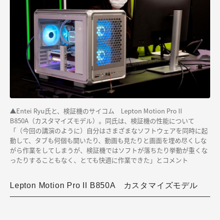
▲Entei Ryu氏と、検証機のサイコム Lepton Motion Pro II
B850A（カスタマイズモデル）。同氏は、検証機の性能について
「（今回の講演のように）自分はさまざまなソフトウェアを同時に起
動して、タブも何個も開いたり、動画も見たりと画面を埋め尽くしな
がら作業をしてしまうが、検証機ではソフトが落ちたり挙動が重くな
ったりすることもなく、とても快適に作業できた」とコメント
Lepton Motion Pro II B850A カスタマイズモデル