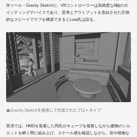
作ツール・Gravity Sketchだ。VRコントローラーは高精度な6軸のポ
インティングデバイスであり、思考とアウトプットを直結させた圧倒
的なスピードでラフを構築できると
Lura
氏は語る。
▲Gravity Sketchを使用して作成されたプロトタイプ
実演では、HMDを装着した
同
氏がキューブを複製しながら建物のシル
エットを瞬く間に組み上げ、スケール感を確認しながら、岩や植物な