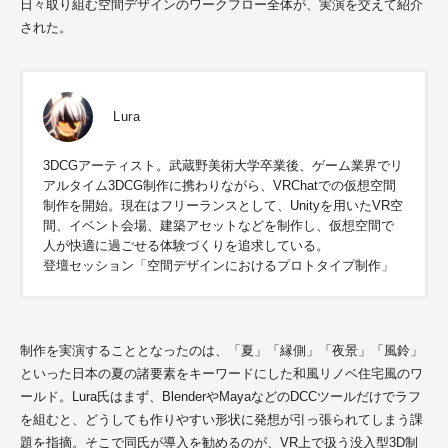
日々取り組む空間デザインのワークフロー全体が、実演を交えて紹介
された。
Lura
3DCGアーティスト。武蔵野美術大学卒業後、ゲーム業界でリ
アルタイム3DCG制作に携わりながら、VRChatでの仮想空間
制作を開始。現在はフリーランスとして、Unityを用いたVR空
間、イベント会場、建築アセットなどを制作し、仮想空間で
人が快適に過ごせる体験づくりを追求している。
登壇セッション「空間デザインにおけるプロトタイプ制作」
制作を実演することとなったのは、「夏」「縁側」「夜景」「風鈴」
といった日本の夏の諸要素をキーワードにした和風リノベ住宅風のワ
ールド。
Lura
氏はまず、BlenderやMayaなどのDCCツールだけでラフ
を組むと、どうしても作りやすい形状に発想が引っ張られてしまう課
題を指摘。そこで同氏が導入を勧めるのが、VR上で扱う没入型3D制