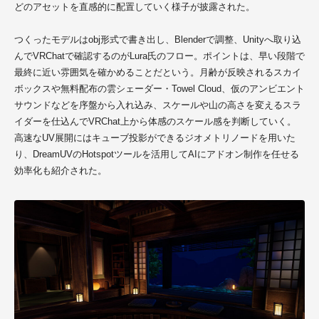
どのアセットを直感的に配置していく様子が披露された。
つくったモデルはobj形式で書き出し、Blenderで調整、Unityへ取り込
んでVRChatで確認するのが
Lura
氏のフロー。ポイントは、早い段階で
最終に近い雰囲気を確かめることだという。月齢が反映されるスカイ
ボックスや無料配布の雲シェーダー・Towel Cloud、仮のアンビエント
サウンドなどを序盤から入れ込み、スケールや山の高さを変えるスラ
イダーを仕込んでVRChat上から体感のスケール感を判断していく。
高速なUV展開にはキューブ投影ができるジオメトリノードを用いた
り、DreamUVのHotspotツールを活用してAIにアドオン制作を任せる
効率化も紹介された。