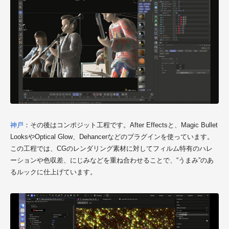
神戸
：その後はコンポジット工程です。After Effectsと、Magic Bullet
LooksやOptical Glow、Dehancerなどのプラグインを使っています。
この工程では、CGのレンダリング素材に対してフィルム特有のハレ
ーションや色収差、にじみなどを重ね合わせることで、“うまみ”のあ
るルックに仕上げています。