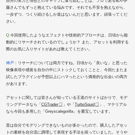
自分の実力と理想とのギャップに落ち込むことは、プロである私や伊
藤さんでもずっと抱えている悩みです。それでも不安を抱えながら、
一歩ずつ、つくり続けるしか道はないんだと思います。頑張ってくだ
さい。
Q.
今回使用したようなエフェクトや技術的アプローチは、日頃から能
動的にリサーチされているのでしょうか？ また、アセットを利用する
際のお気に入りサイトがあれば教えてください。
神戸
：リサーチについては両方ですね。日頃から「良いな」と思った
映像表現や感覚を自分の中にストックしておくことと、今回たまたま
試したプラグインが予想以上にハマったという偶発的な出会いの両方
があります。
アセットに関しては皆さんが知っている王道のサイトばかりで、モデ
リングデータなら「
CGTrader
」や「
TurboSquid
」、マテリアル
なら今回も多用した「Greyscalegorilla」を重宝しています。
昔は自分でモデリングできないものが多かったので、購入したアセッ
トの素材を自分流に調理して表現する手法を採っていました。そうや