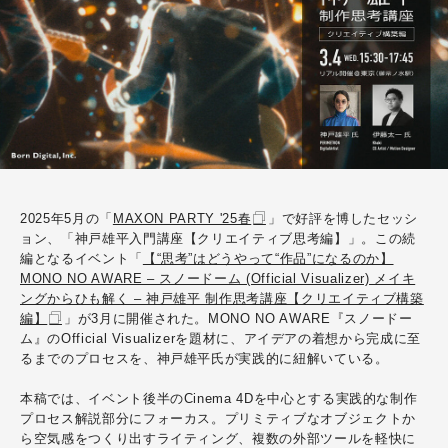
2025年5月の「
MAXON PARTY '25春
」で好評を博したセッシ
ョン、「神戸雄平入門講座【クリエイティブ思考編】」。この続
編となるイベント「
【“思考”はどうやって“作品”になるのか】
MONO NO AWARE – スノードーム (Official Visualizer) メイキ
ングからひも解く – 神戸雄平 制作思考講座【クリエイティブ構築
編】
」が3月に開催された。MONO NO AWARE『スノードー
ム』のOfficial Visualizerを題材に、アイデアの着想から完成に至
るまでのプロセスを、神戸雄平氏が実践的に紐解いている。
本稿では、イベント後半のCinema 4Dを中心とする実践的な制作
プロセス解説部分にフォーカス。プリミティブなオブジェクトか
ら空気感をつくり出すライティング、複数の外部ツールを軽快に