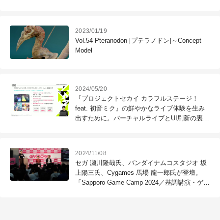
2023/01/19
Vol.54 Pteranodon [プテラノドン]～Concept
Model
2024/05/20
『プロジェクトセカイ カラフルステージ！
feat. 初音ミク』の鮮やかなライブ体験を生み
出すために。バーチャルライブとUI刷新の裏側
を語る ～CyberAgent Game Conference
2024（1）
2024/11/08
セガ 瀬川隆哉氏、バンダイナムコスタジオ 坂
上陽三氏、Cygames 馬場 龍一郎氏が登壇。
「Sapporo Game Camp 2024／基調講演・ゲー
ムクリエーターを目指す君たちへ」レポート