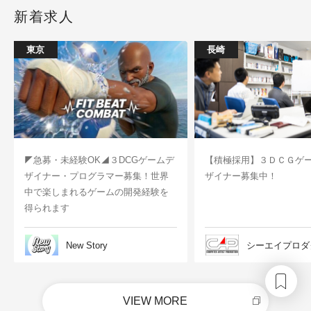
新着求人
東京
長崎
◤急募・未経験OK◢３DCGゲームデ
【積極採用】３ＤＣＧゲ
ザイナー・プログラマー募集！世界
ザイナー募集中！
中で楽しまれるゲームの開発経験を
得られます
New Story
シーエイプロダ
VIEW MORE