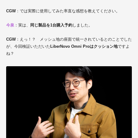
CGW
：では実際に使用してみた率直な感想を教えてください。
今泉
：実は、
同じ製品を1台購入予約
しました。
CGW
：えっ！？ メッシュ地の座面で統一されているとのことでした
が、今回検証いただいた
LiberNovo Omni Proはクッション地
ですよ
ね？