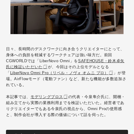
日々、長時間のデスクワークに向き合うクリエイターにとって、
身体への負担を軽減するワークチェアは強い味方だ。前回
CGWORLDでは「LiberNovo Omni」を
SAFEHOUSE・鈴木卓矢
氏に検証いただいた
が、今回はその上位モデルとなる
「
LiberNovo Omni Pro（リベル・ノヴォ オムニ プロ）
」が登
場。AirFlowモード（電動ファン）など、新たな機能が多数追加さ
れている。
本記事では、
モデリングブロス
の代表・今泉隼介氏に、開梱・
組み立てから実際の業務利用までを検証いただいた。経営者であ
りクリエイターでもある今泉氏の視点から、Omni Proの使用感
と、制作会社が導入する際の価値について話を伺った。