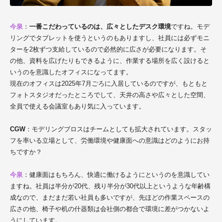
今泉
：
一番こだわっているのは、広々としたデスク環境
ですね。モデ
リングでタブレットを使うというのもありますし、社員には必ずモニ
ターを2枚ずつ支給しているので必然的に広さが必要になります。そ
の他、資料を広げたりもできるように、作業する場所を広く設けると
いうのを意識したオフィスになってます。
現在のオフィスは2025年7月ごろに入居しているのですが、もともと
フォトスタジオだったところでして、天井の高さや広々とした空間、
全員で使える会議室もあり気に入っています。
CGW
：モデリングブロスはチームとしても拡大されています。スタッ
フを率いる立場として、労働環境や健康面への意識はどのようにお持
ちですか？
今泉
：健康面はもちろん、快適に働けるようにというのを意識してい
ますね。社員は半分が20代、残り半分が30代以上というような年齢構
成なので、まだまだ若い社員も多いですが、先ほどの作業スペースの
広さの他、椅子や机の什器類は会社側の都合で環境に差がつかないよ
うにしています。