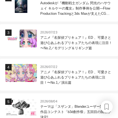
Autodeskが『機動戦士ガンダム 閃光のハサウ
ェイ キルケーの魔女』制作事例を公開―Flow
Production Trackingと3ds Maxが支えたCG制
作現場
2026/07/23
アニメ『名探偵プリキュア！』ED 、可愛さと
遊び心あふれるプリキュアたちの表現に注目！
〜No.2／モデリング＆リギング篇
2026/07/22
アニメ『名探偵プリキュア！』ED 、可愛さと
遊び心あふれるプリキュアたちの表現に注
目！〜No.1／演出篇
2026/08/04
テーマは「スザンヌ」Blenderユーザー限定CG
作品コンテスト「b3d創作祭」五回目の開催が
決定!