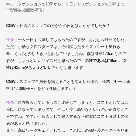
率ワークポジションの105°から、リラックスポジションの160°まで、
全5段階の調節が可能
CGW
：社内のスタッフの方からの反応はいかがでしたか？
今泉
：一人一日ずつ試してもらったのですが、おおむね好評でした。
ただ、小柄な女性スタッフは、今回試したサイズ（シート奥行き
48cm）だと少し大きいと話していましたね。僕は身長173cmなので
すが、ちょうどいいサイズだと思ったので、
男性であれば48cm、女
性は45cmがちょうどいい
のかなと思います。
CGW
：スタッフ全員分を揃えることを想定した場合、価格（セール価
格 143,089円〜）をどう評価しますか？
今泉
：現在導入しているものと比較してしまうと、コストとしては二
倍以上になってしまうので、やはり少し高いなというのが正直なとこ
ろですね。ですが、個人として導入するなら確実にコスト分以上の価
値があると感じました。
また、高級ワークチェアとしては、これ以上の価格帯のものもありま