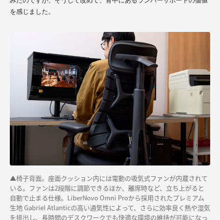
みたのですが、そうして改めて、背中にあるランバーサポートの価値
を感じました。
▲椅子背面。座面クッション内には電動の吸気式ファンが内蔵されて
いる。ファンは2段階に調節できるほか、離席時など、立ち上がると
自動で止まる仕様。LiberNovo Omni Proから採用されたプレミアム
生地 Gabriel Atlanticの高い通気性によって、さらに効率良く熱や湿気
を排出し、長時間のデスクワークでも快適な環境の維持が可能になっ