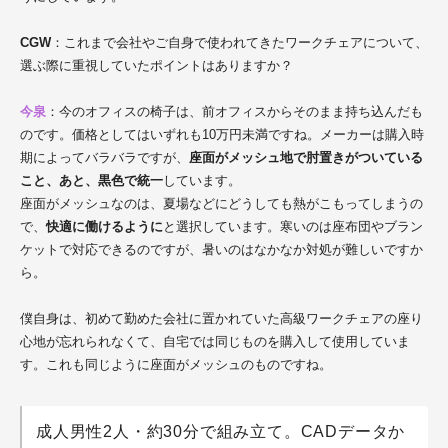
CGW
：これまで会社やご自身で使われてきたワークチェアについて、
選ぶ際に重視していたポイントはありますか？
今泉
：今のオフィスの椅子は、前オフィスからそのまま持ち込んだも
のです。価格としてはいずれも10万円未満ですね。メーカーは購入時
期によってバラバラですが、
座面がメッシュ地で肘置きがついている
こと、あと、黒色で統一
しています。
座面がメッシュなのは、夏場などにどうしても熱がこもってしまうの
で、
快適に働けるように
と選択しています。寒いのは座布団やブラン
ケットで対応できるのですが、暑いのはなかなか対処が難しいですか
ら。
僕自身は、初めて勤めた会社に置かれていた高級ワークチェアの座り
心地が忘れられなくて、自宅では同じものを購入して使用していま
す。これも同じように座面がメッシュのものですね。
成人男性2人・約30分で組み立て。CADデータか