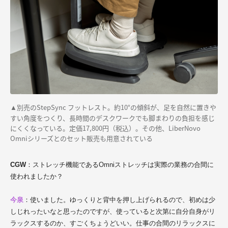
別売のStepSync フットレスト。約10°の傾斜が、足を自然に置きや
▲
すい角度をつくり、長時間のデスクワークでも脚まわりの負担を感じ
にくくなっている。定価17,800円（税込）。その他、LiberNovo
Omniシリーズとのセット販売も用意されている
CGW
：ストレッチ機能であるOmniストレッチは実際の業務の合間に
使われましたか？
今泉
：使いました。ゆっくりと背中を押し上げられるので、初めは少
しじれったいなと思ったのですが、使っていると次第に自分自身がリ
ラックスするのか、すごくちょうどいい。仕事の合間のリラックスに