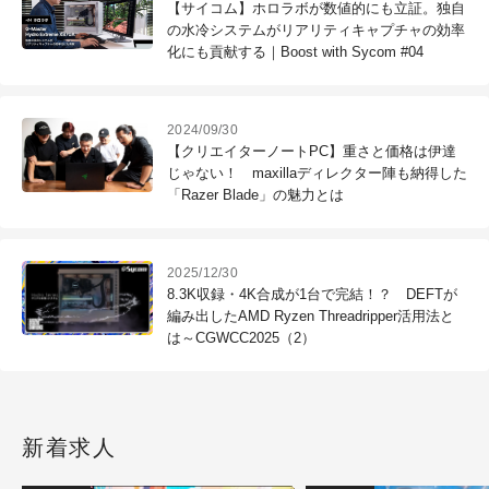
【サイコム】ホロラボが数値的にも立証。独自
の水冷システムがリアリティキャプチャの効率
化にも貢献する｜Boost with Sycom #04
2024/09/30
【クリエイターノートPC】重さと価格は伊達
じゃない！ maxillaディレクター陣も納得した
「Razer Blade」の魅力とは
2025/12/30
8.3K収録・4K合成が1台で完結！？ DEFTが
編み出したAMD Ryzen Threadripper活用法と
は～CGWCC2025（2）
新着求人