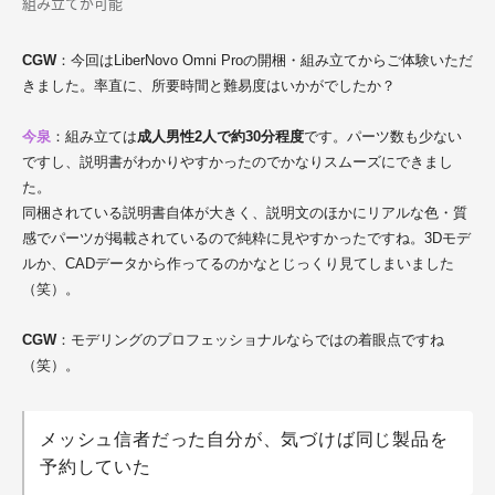
組み立てが可能
CGW
：今回はLiberNovo Omni Proの開梱・組み立てからご体験いただ
きました。率直に、所要時間と難易度はいかがでしたか？
今泉
：組み立ては
成人男性2人で約30分程度
です。パーツ数も少ない
ですし、説明書がわかりやすかったのでかなりスムーズにできまし
た。
同梱されている説明書自体が大きく、説明文のほかにリアルな色・質
感でパーツが掲載されているので純粋に見やすかったですね。3Dモデ
ルか、CADデータから作ってるのかなとじっくり見てしまいました
（笑）。
CGW
：モデリングのプロフェッショナルならではの着眼点ですね
（笑）。
メッシュ信者だった自分が、気づけば同じ製品を
予約していた