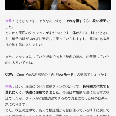
今泉
：そうなんです。そうなんですが、
それを覆すくらい良い椅子
で
した。
とにかく座面のクッションがよかったです。体が左右に揺れたときに
も、椅子の軸がぶれずに安定して座っていられますし、厚みのある座
り心地も気に入りました。
また、メッシュにしていた理由である「座面の蒸れ」が解消していた
のも大きいですね。
CGW
：Omni Proの新機能の
「AirFlowモード」
の効果でしょうか？
今泉
：はい。座面についた電動ファンのおかげで、
長時間の作業でも
蒸れにくく、快適に使用できました
。今回は本格的な夏になる前の検
証でしたが、ファンが2段階調節できるので真夏になった時の効果も
気になります。
また、検証の途中で、あえて検証機から普段使っている椅子に戻して