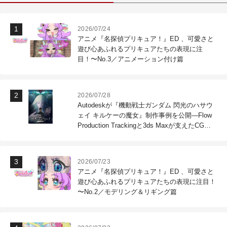
2026/07/24
アニメ『名探偵プリキュア！』ED 、可愛さと
遊び心あふれるプリキュアたちの表現に注
目！〜No.3／アニメーション付け篇
2026/07/28
Autodeskが『機動戦士ガンダム 閃光のハサウ
ェイ キルケーの魔女』制作事例を公開―Flow
Production Trackingと3ds Maxが支えたCG制
作現場
2026/07/23
アニメ『名探偵プリキュア！』ED 、可愛さと
遊び心あふれるプリキュアたちの表現に注目！
〜No.2／モデリング＆リギング篇