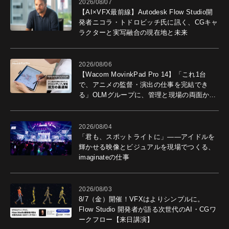
2026/08/07
【AI×VFX最前線】Autodesk Flow Studio開
発者ニコラ・トドロビッチ氏に訊く、CGキャ
ラクターと実写融合の現在地と未来
2026/08/06
【Wacom MovinkPad Pro 14】「これ1台
で、アニメの監督・演出の仕事を完結でき
る」OLMグループに、管理と現場の両面から
導入効果を聞いた
2026/08/04
「君も、スポットライトに」――アイドルを
輝かせる映像とビジュアルを現場でつくる、
imaginateの仕事
2026/08/03
8/7（金）開催！VFXはよりシンプルに。
Flow Studio 開発者が語る次世代のAI・CGワ
ークフロー【来日講演】