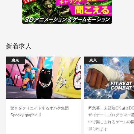
新着求人
東京
東京
驚きをクリエイトするオバケ集団
◤急募・未経験OK◢３D
Spooky graphic !!
ザイナー・プログラマー
中で楽しまれるゲームの
得られます