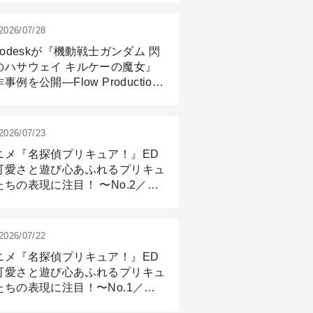
2026/07/28
todeskが『機動戦士ガンダム 閃
のハサウェイ キルケーの魔女』
事例を公開―Flow Production
ackingと3ds Maxが支えたCG制
現場
2026/07/23
ニメ『名探偵プリキュア！』ED
可愛さと遊び心あふれるプリキュ
たちの表現に注目！ 〜No.2／モ
リング＆リギング篇
2026/07/22
ニメ『名探偵プリキュア！』ED
可愛さと遊び心あふれるプリキュ
たちの表現に注目！〜No.1／演
篇