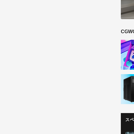
CGW
ス