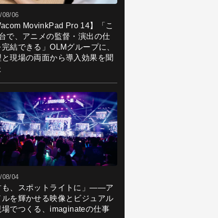
/08/06
acom MovinkPad Pro 14】「こ
1台で、アニメの監督・演出の仕
を完結できる」OLMグループに、
理と現場の両面から導入効果を聞
た
/08/04
君も、スポットライトに」――ア
ドルを輝かせる映像とビジュアル
場でつくる、imaginateの仕事