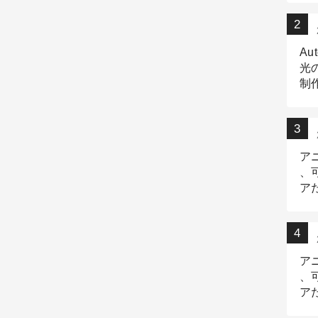
Au
光
制作
Tr
作
ア
、
ア
デ
ア
、
ア
出