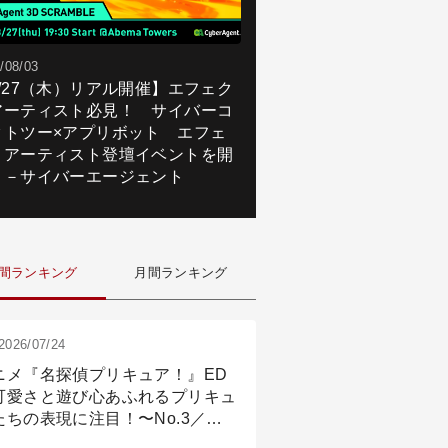
/08/03
8/27（木）リアル開催】エフェク
アーティスト必見！ サイバーコ
クトツー×アプリボット エフェ
トアーティスト登壇イベントを開
！－サイバーエージェント
間ランキング
月間ランキング
2026/07/24
ニメ『名探偵プリキュア！』ED
可愛さと遊び心あふれるプリキュ
たちの表現に注目！〜No.3／ア
メーション付け篇