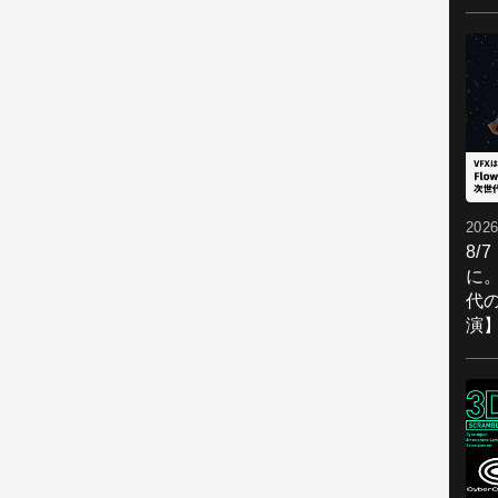
2026
8/
に。
代
演