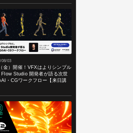
/08/03
7（金）開催！VFXはよりシンプル
Flow Studio 開発者が語る次世
のAI・CGワークフロー【来日講
】