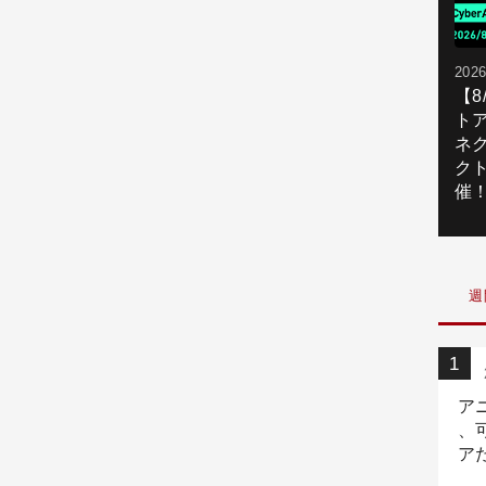
2026
【
ト
ネ
ク
催
週
ア
、
ア
ニ