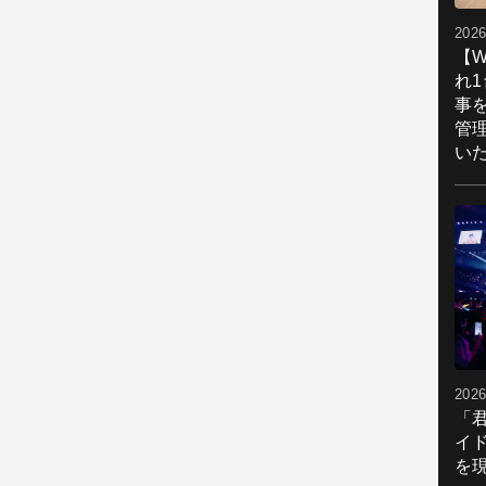
2026
【W
れ
事
管
い
2026
「
イ
を現