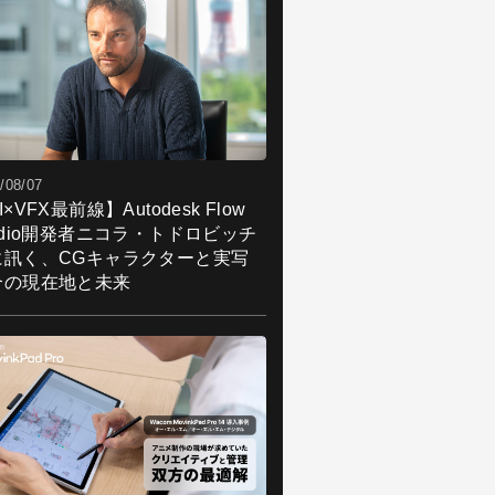
/08/07
I×VFX最前線】Autodesk Flow
udio開発者ニコラ・トドロビッチ
に訊く、CGキャラクターと実写
合の現在地と未来