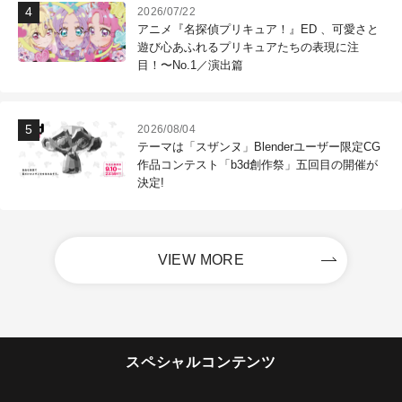
2026/07/22
アニメ『名探偵プリキュア！』ED 、可愛さと
遊び心あふれるプリキュアたちの表現に注
目！〜No.1／演出篇
2026/08/04
テーマは「スザンヌ」Blenderユーザー限定CG
作品コンテスト「b3d創作祭」五回目の開催が
決定!
VIEW MORE
スペシャルコンテンツ