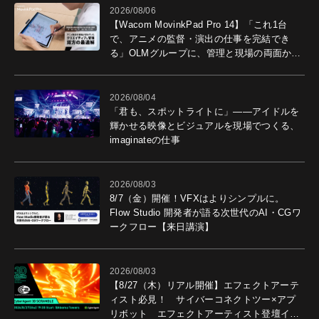
2026/08/06
【Wacom MovinkPad Pro 14】「これ1台
で、アニメの監督・演出の仕事を完結でき
る」OLMグループに、管理と現場の両面から
導入効果を聞いた
2026/08/04
「君も、スポットライトに」――アイドルを
輝かせる映像とビジュアルを現場でつくる、
imaginateの仕事
2026/08/03
8/7（金）開催！VFXはよりシンプルに。
Flow Studio 開発者が語る次世代のAI・CGワ
ークフロー【来日講演】
2026/08/03
【8/27（木）リアル開催】エフェクトアーテ
ィスト必見！ サイバーコネクトツー×アプ
リボット エフェクトアーティスト登壇イベ