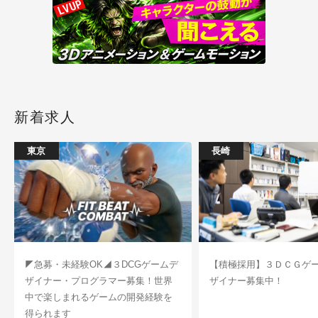
新着求人
東京
長崎
◤急募・未経験OK◢３DCGゲームデ
【積極採用】３ＤＣＧゲ
ザイナー・プログラマー募集！世界
ザイナー募集中！
中で楽しまれるゲームの開発経験を
得られます