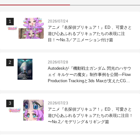
2026/07/24
アニメ『名探偵プリキュア！』ED 、可愛さと
遊び心あふれるプリキュアたちの表現に注
目！〜No.3／アニメーション付け篇
2026/07/28
Autodeskが『機動戦士ガンダム 閃光のハサウ
ェイ キルケーの魔女』制作事例を公開―Flow
Production Trackingと3ds Maxが支えたCG制
作現場
2026/07/23
アニメ『名探偵プリキュア！』ED 、可愛さと
遊び心あふれるプリキュアたちの表現に注目！
〜No.2／モデリング＆リギング篇