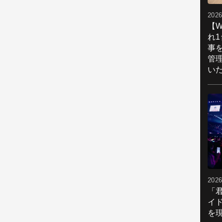
2026
【W
れ
事
管
い
2026
「
イ
を現