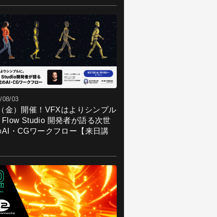
/08/03
7（金）開催！VFXはよりシンプル
Flow Studio 開発者が語る次世
のAI・CGワークフロー【来日講
】