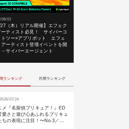
/08/03
8/27（木）リアル開催】エフェク
アーティスト必見！ サイバーコ
クトツー×アプリボット エフェ
トアーティスト登壇イベントを開
！－サイバーエージェント
間ランキング
月間ランキング
2026/07/24
ニメ『名探偵プリキュア！』ED
可愛さと遊び心あふれるプリキュ
たちの表現に注目！〜No.3／ア
メーション付け篇