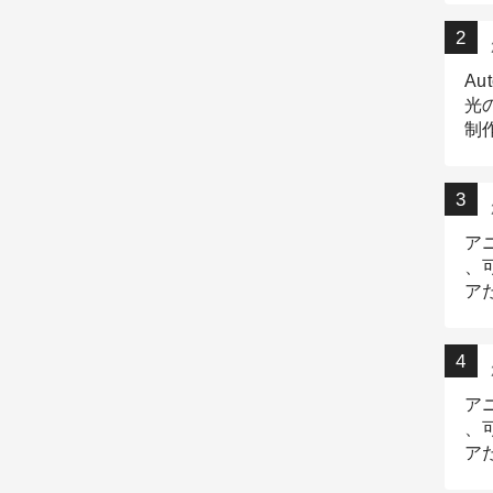
Au
光
制作
Tr
作
ア
、
ア
デ
ア
、
ア
出