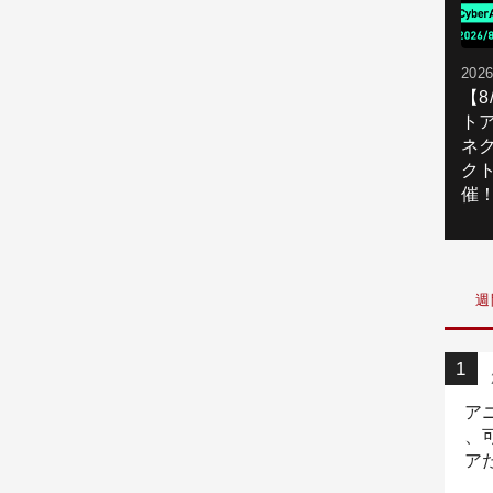
2026
【
ト
ネ
ク
催
週
ア
、
ア
ニ