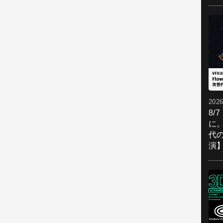
2026
8/
に。
代
演