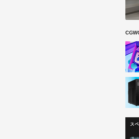
CGW
ス