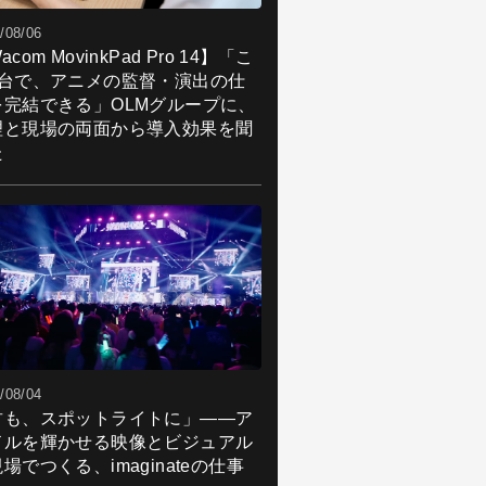
/08/06
acom MovinkPad Pro 14】「こ
1台で、アニメの監督・演出の仕
を完結できる」OLMグループに、
理と現場の両面から導入効果を聞
た
/08/04
君も、スポットライトに」――ア
ドルを輝かせる映像とビジュアル
場でつくる、imaginateの仕事