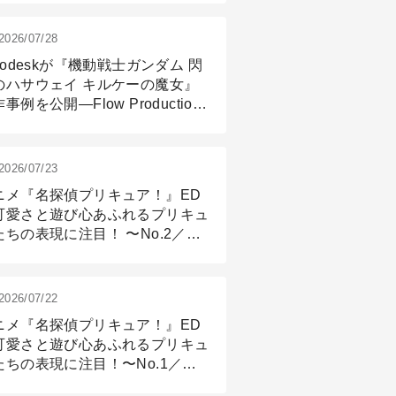
2026/07/28
todeskが『機動戦士ガンダム 閃
のハサウェイ キルケーの魔女』
事例を公開―Flow Production
ackingと3ds Maxが支えたCG制
現場
2026/07/23
ニメ『名探偵プリキュア！』ED
可愛さと遊び心あふれるプリキュ
たちの表現に注目！ 〜No.2／モ
リング＆リギング篇
2026/07/22
ニメ『名探偵プリキュア！』ED
可愛さと遊び心あふれるプリキュ
たちの表現に注目！〜No.1／演
篇