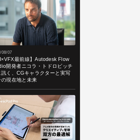
/08/07
I×VFX最前線】Autodesk Flow
udio開発者ニコラ・トドロビッチ
に訊く、CGキャラクターと実写
合の現在地と未来