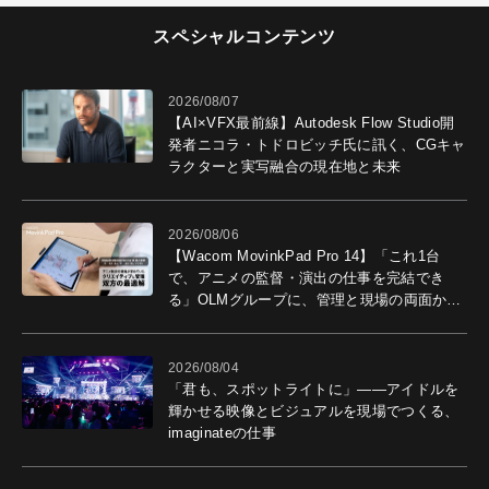
スペシャルコンテンツ
2026/08/07
【AI×VFX最前線】Autodesk Flow Studio開
発者ニコラ・トドロビッチ氏に訊く、CGキャ
ラクターと実写融合の現在地と未来
2026/08/06
【Wacom MovinkPad Pro 14】「これ1台
で、アニメの監督・演出の仕事を完結でき
る」OLMグループに、管理と現場の両面から
導入効果を聞いた
2026/08/04
「君も、スポットライトに」――アイドルを
輝かせる映像とビジュアルを現場でつくる、
imaginateの仕事