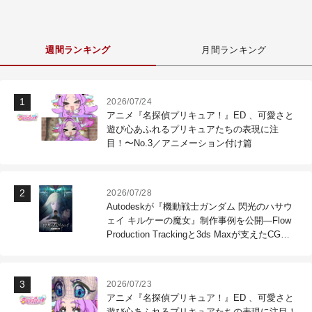
週間ランキング
月間ランキング
2026/07/24
アニメ『名探偵プリキュア！』ED 、可愛さと
遊び心あふれるプリキュアたちの表現に注
目！〜No.3／アニメーション付け篇
2026/07/28
Autodeskが『機動戦士ガンダム 閃光のハサウ
ェイ キルケーの魔女』制作事例を公開―Flow
Production Trackingと3ds Maxが支えたCG制
作現場
2026/07/23
アニメ『名探偵プリキュア！』ED 、可愛さと
遊び心あふれるプリキュアたちの表現に注目！