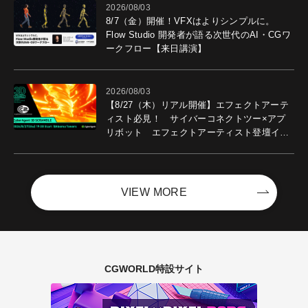
2026/08/03
8/7（金）開催！VFXはよりシンプルに。
Flow Studio 開発者が語る次世代のAI・CGワ
ークフロー【来日講演】
2026/08/03
【8/27（木）リアル開催】エフェクトアーテ
ィスト必見！ サイバーコネクトツー×アプ
リボット エフェクトアーティスト登壇イベ
ントを開催！－サイバーエージェント
VIEW MORE
CGWORLD特設サイト